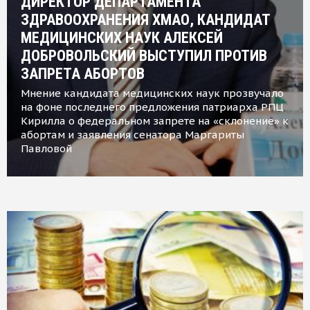
ДИРЕКТОР ДЕПАРТАМЕНТА
ЗДРАВООХРАНЕНИЯ ХМАО, КАНДИДАТ
МЕДИЦИНСКИХ НАУК АЛЕКСЕЙ
ДОБРОВОЛЬСКИЙ ВЫСТУПИЛ ПРОТИВ
ЗАПРЕТА АБОРТОВ
Мнение кандидата медицинских наук прозвучало
на фоне последнего предложения патриарха РПЦ
Кирилла о федеральном запрете на «склонение» к
абортам и заявления сенатора Маргариты
Павловой