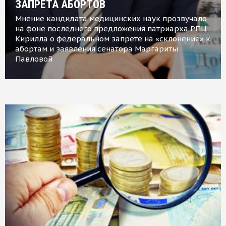
ЗАПРЕТА АБОРТОВ
Мнение кандидата медицинских наук прозвучало
на фоне последнего предложения патриарха РПЦ
Кирилла о федеральном запрете на «склонение» к
абортам и заявления сенатора Маргариты
Павловой