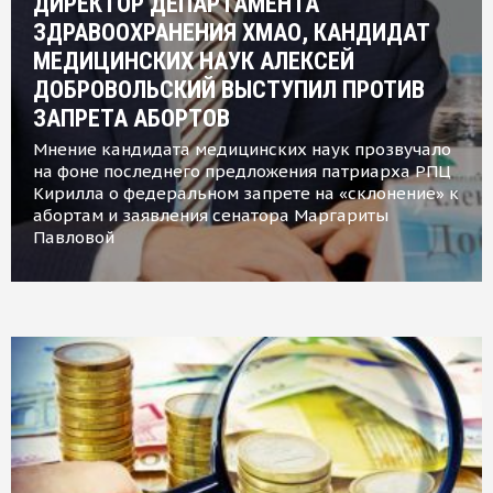
ДИРЕКТОР ДЕПАРТАМЕНТА
ЗДРАВООХРАНЕНИЯ ХМАО, КАНДИДАТ
МЕДИЦИНСКИХ НАУК АЛЕКСЕЙ
ДОБРОВОЛЬСКИЙ ВЫСТУПИЛ ПРОТИВ
ЗАПРЕТА АБОРТОВ
Мнение кандидата медицинских наук прозвучало
на фоне последнего предложения патриарха РПЦ
Кирилла о федеральном запрете на «склонение» к
абортам и заявления сенатора Маргариты
Павловой