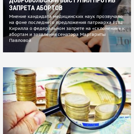
ДОБРОВОЛЬСКИЙ ВЫСТУПИЛ ПРОТИВ
ЗАПРЕТА АБОРТОВ
Мнение кандидата медицинских наук прозвучало
на фоне последнего предложения патриарха РПЦ
Кирилла о федеральном запрете на «склонение» к
абортам и заявления сенатора Маргариты
Павловой