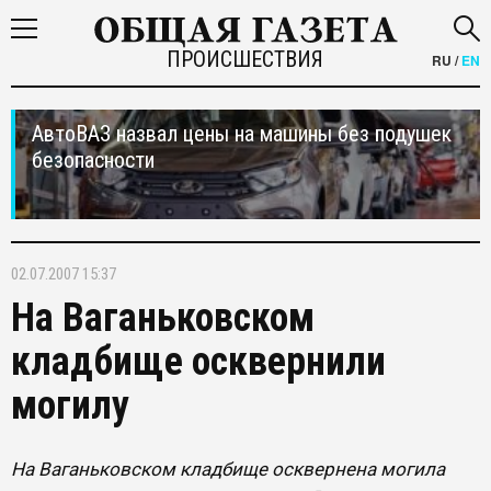
ПРОИСШЕСТВИЯ
RU
/
EN
АвтоВАЗ назвал цены на машины без подушек
безопасности
02.07.2007 15:37
На Ваганьковском
кладбище осквернили
могилу
На Ваганьковском кладбище осквернена могила