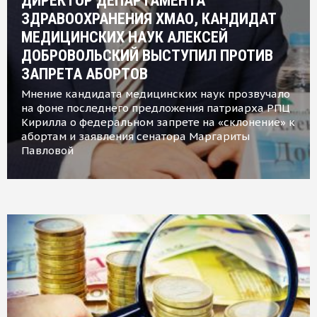
ДИРЕКТОР ДЕПАРТАМЕНТА
ЗДРАВООХРАНЕНИЯ ХМАО, КАНДИДАТ
МЕДИЦИНСКИХ НАУК АЛЕКСЕЙ
ДОБРОВОЛЬСКИЙ ВЫСТУПИЛ ПРОТИВ
ЗАПРЕТА АБОРТОВ
Мнение кандидата медицинских наук прозвучало
на фоне последнего предложения патриарха РПЦ
Кирилла о федеральном запрете на «склонение» к
абортам и заявления сенатора Маргариты
Павловой