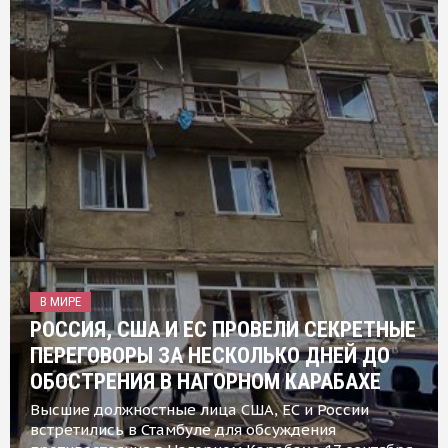
В МИРЕ
РОССИЯ, США И ЕС ПРОВЕЛИ СЕКРЕТНЫЕ
ПЕРЕГОВОРЫ ЗА НЕСКОЛЬКО ДНЕЙ ДО
ОБОСТРЕНИЯ В НАГОРНОМ КАРАБАХЕ
Высшие должностные лица США, ЕС и России
встретились в Стамбуле для обсуждения