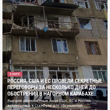
В МИРЕ
РОССИЯ, США И ЕС ПРОВЕЛИ СЕКРЕТНЫЕ
ПЕРЕГОВОРЫ ЗА НЕСКОЛЬКО ДНЕЙ ДО
ОБОСТРЕНИЯ В НАГОРНОМ КАРАБАХЕ
Высшие должностные лица США, ЕС и России
встретились в Стамбуле для обсуждения