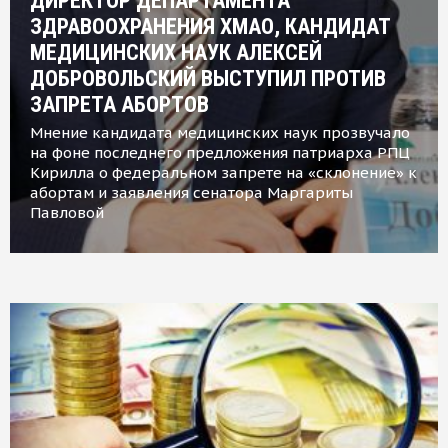
ДИРЕКТОР ДЕПАРТАМЕНТА
ЗДРАВООХРАНЕНИЯ ХМАО, КАНДИДАТ
МЕДИЦИНСКИХ НАУК АЛЕКСЕЙ
ДОБРОВОЛЬСКИЙ ВЫСТУПИЛ ПРОТИВ
ЗАПРЕТА АБОРТОВ
Мнение кандидата медицинских наук прозвучало
на фоне последнего предложения патриарха РПЦ
Кирилла о федеральном запрете на «склонение» к
абортам и заявления сенатора Маргариты
Павловой