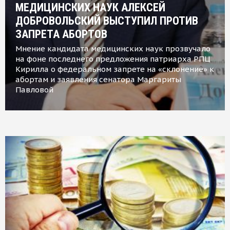
МЕДИЦИНСКИХ НАУК АЛЕКСЕЙ
ДОБРОВОЛЬСКИЙ ВЫСТУПИЛ ПРОТИВ
ЗАПРЕТА АБОРТОВ
Мнение кандидата медицинских наук прозвучало
на фоне последнего предложения патриарха РПЦ
Кирилла о федеральном запрете на «склонение» к
абортам и заявления сенатора Маргариты
Павловой