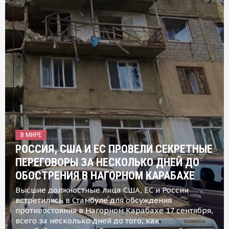
В МИРЕ
РОССИЯ, США И ЕС ПРОВЕЛИ СЕКРЕТНЫЕ
ПЕРЕГОВОРЫ ЗА НЕСКОЛЬКО ДНЕЙ ДО
ОБОСТРЕНИЯ В НАГОРНОМ КАРАБАХЕ
Высшие должностные лица США, ЕС и России
встретились в Стамбуле для обсуждения
противостояния в Нагорном Карабахе 17 сентября,
всего за несколько дней до того, как