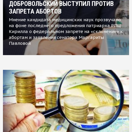
ДОБРОВОЛЬСКИЙ ВЫСТУПИЛ ПРОТИВ
ЗАПРЕТА АБОРТОВ
Мнение кандидата медицинских наук прозвучало
на фоне последнего предложения патриарха РПЦ
Кирилла о федеральном запрете на «склонение» к
абортам и заявления сенатора Маргариты
Павловой