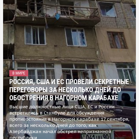
В МИРЕ
РОССИЯ, США И ЕС ПРОВЕЛИ СЕКРЕТНЫЕ
ПЕРЕГОВОРЫ ЗА НЕСКОЛЬКО ДНЕЙ ДО
ОБОСТРЕНИЯ В НАГОРНОМ КАРАБАХЕ
Высшие должностные лица США, ЕС и России
встретились в Стамбуле для обсуждения
противостояния в Нагорном Карабахе 17 сентября,
всего за несколько дней до того, как
Азербайджан начал обстрел непризнанной
республики