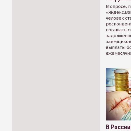
В опросе, 
«Яндекс.Вз
человек ст
респондент
погашать 
задолженно
заемщиков
выплаты б
ежемесячн
В России