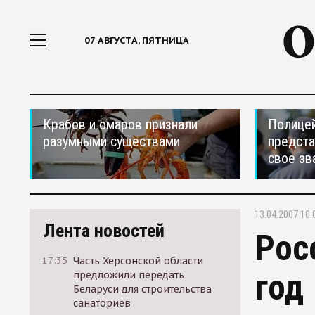
07 АВГУСТА, ПЯТНИЦА
Крабов и омаров признали
Полицей
разумными существами
предста
свое зв
13.04.2007 10:
Лента новостей
Рос
17:35
Часть Херсонской области
год
предложили передать
Беларуси для строительства
санаториев