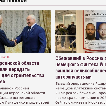
на главной
БЛАСТЬ
Сбежавший в Россию э
рсонской области
немецкого финтеха Wi
или передать
занялся сельхозбизне
 для строительства
автозапчастями
иев
Бывший операционный дир
аченной Россией
немецкой платёжной систем
ации Херсонской области
Ян Марсалек бежал из Евр
альдо встретился с
после краха компании в 202
ом Лукашенко в ходе своей
Сейчас он живёт в Москве, 