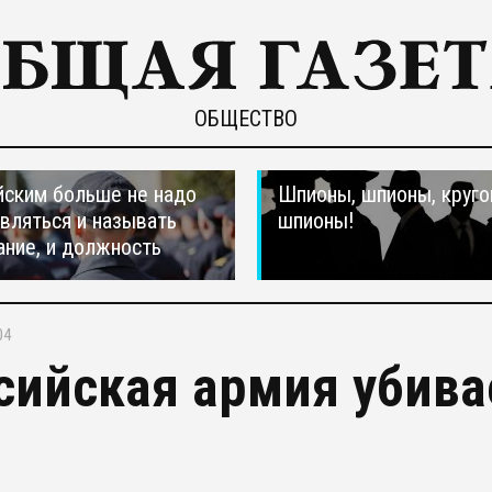
ОБЩЕСТВО
ским больше не надо
Шпионы, шпионы, круго
вляться и называть
шпионы!
ание, и должность
04
сийская армия убива