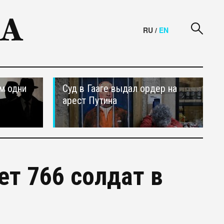
RU
/
EN
м одни
Суд в Гааге выдал ордер на
арест Путина
ет 766 солдат в