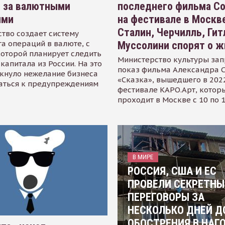
я за валютными
последнего фильма С
ями
на фестивале в Москве
Сталин, Черчилль, Гит
тво создает систему
а операций в валюте, с
Муссолини спорят о ж
оторой планирует следить
Министерство культуры зап
капитала из России. На это
показ фильма Александра 
кнуло нежелание бизнеса
«Сказка», вышедшего в 2022
аться к предупреждениям
фестивале КАРО.Арт, котор
проходит в Москве с 10 по 
В МИРЕ
РОССИЯ, США И ЕС
ПРОВЕЛИ СЕКРЕТНЫ
ПЕРЕГОВОРЫ ЗА
НЕСКОЛЬКО ДНЕЙ Д
ОБОСТРЕНИЯ В НАГ