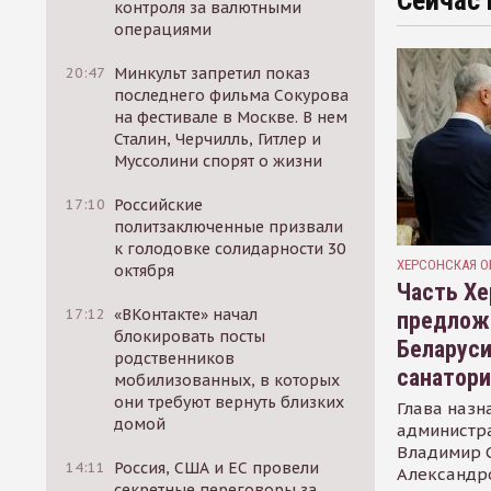
Сейчас 
контроля за валютными
операциями
20:47
Минкульт запретил показ
последнего фильма Сокурова
на фестивале в Москве. В нем
Сталин, Черчилль, Гитлер и
Муссолини спорят о жизни
17:10
Российские
политзаключенные призвали
к голодовке солидарности 30
ХЕРСОНСКАЯ О
октября
Часть Хе
17:12
«ВКонтакте» начал
предлож
блокировать посты
Беларуси
родственников
санатор
мобилизованных, в которых
они требуют вернуть близких
Глава назн
домой
администр
Владимир С
14:11
Россия, США и ЕС провели
Александр
секретные переговоры за