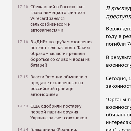
17:26
Сбежавший в Россию экс-
В доклад
глава немецкого финтеха
преступл
Wirecard занялся
сельхозбизнесом и
В докладе
автозапчастями
году в ре
17:16
В «ДНР» по трубам отопления
погибли 
потечет зеленая вода. Таким
образом «власти» решили
В результ
бороться со сливом воды из
военнослу
батарей
17:13
Власти Эстонии объявили о
Сегодня, 
продаже оставленных на
законност
российской границе
автомобилей
"Органы п
14:30
США одобрили поставку
военнослу
первой партии оружия
обязаннос
Украине за счет союзников
интересах
лиц", - о
14:24
Гражданина Франции,