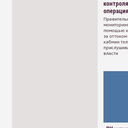
контрол
операци
Правительс
мониторинг
помощью к
за оттоком 
кабмин тол
прислушив
власти