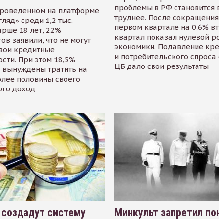
проблемы в РФ становится 
проведенном на платформе
труднее. После сокращения
гляд» среди 1,2 тыс.
первом квартале на 0,6% в
арше 18 лет, 22%
квартал показал нулевой р
ов заявили, что не могут
экономики. Подавление кр
свои кредитные
и потребительского спроса
сти. При этом 18,5%
ЦБ дало свои результаты
 вынуждены тратить на
олее половины своего
ого доход
 создадут систему
Минкульт запретил по