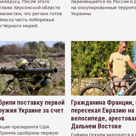
Беларусь. После этого
перемещается по России и 
глава Херсонской области
на оккупированные террит
налистам, что регион готов
Украины
инску часть побережья
и Черного морей
рили поставку первой
Гражданина Франции,
ружия Украине за счет
пересекал Евразию на
ов
велосипеде, арестова
Дальнем Востоке
ация президента США
Трампа одобрила первую
Софиан Сехили находится в