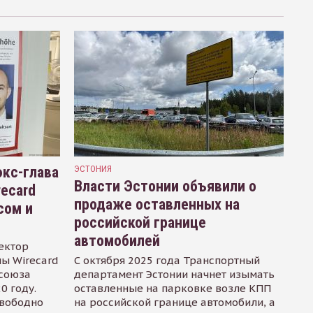
кс-глава
ЭСТОНИЯ
Власти Эстонии объявили о
recard
продаже оставленных на
сом и
российской границе
автомобилей
ектор
ы Wirecard
С октября 2025 года Транспортный
осоюза
департамент Эстонии начнет изымать
0 году.
оставленные на парковке возле КПП
свободно
на российской границе автомобили, а