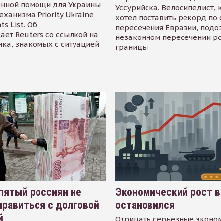
енной помощи для Украины
Уссурийска. Велосипедист,
еханизма Priority Ukraine
хотел поставить рекорд по 
s List. Об
пересечения Евразии, подо
ает Reuters со ссылкой на
незаконном пересечении р
ика, знакомых с ситуацией
границы
пятый россиян не
Экономический рост в
равиться с долговой
остановился
й
Отрицать серьезные эконо