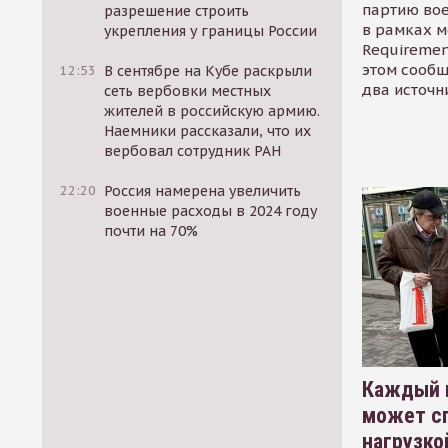
партию во
разрешение строить
в рамках м
укрепления у границы России
Requirement
этом сообщ
12:53
В сентябре на Кубе раскрыли
два источн
сеть вербовки местных
жителей в российскую армию.
Наемники рассказали, что их
вербовал сотрудник РАН
22:20
Россия намерена увеличить
военные расходы в 2024 году
почти на 70%
Каждый 
может сп
нагрузко