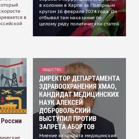
 который
в колонии в Харпе за Полярным
скорости
кругом 16 февраля 2024 года. Он
зревается в
отбывал там наказание по
оссийской
целому ряду политических статей
ОБЩЕСТВО
ДИРЕКТОР ДЕПАРТАМЕНТА
ЗДРАВООХРАНЕНИЯ ХМАО,
КАНДИДАТ МЕДИЦИНСКИХ
НАУК АЛЕКСЕЙ
ДОБРОВОЛЬСКИЙ
ВЫСТУПИЛ ПРОТИВ
 России
ЗАПРЕТА АБОРТОВ
Мнение кандидата медицинских
мические