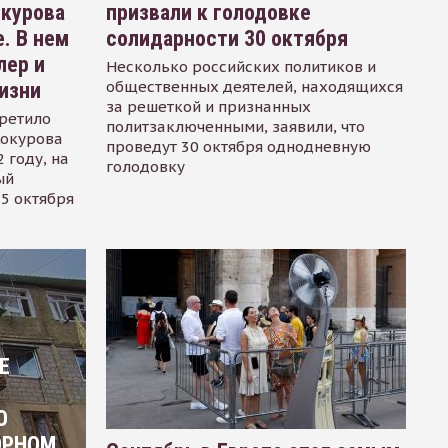
окурова
призвали к голодовке
. В нем
солидарности 30 октября
лер и
Несколько российских политиков и
общественных деятелей, находящихся
изни
за решеткой и признанных
ретило
политзаключенными, заявили, что
Сокурова
проведут 30 октября однодневную
 году, на
голодовку
ый
15 октября
Е
О
ОРНОМ