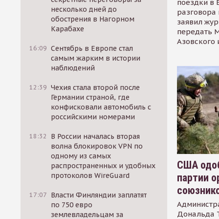
поездки в 
несколько дней до
разговора 
обострения в Нагорном
заявил жур
Карабахе
передать М
Азовского 
16:09
Сентябрь в Европе стал
самым жарким в истории
наблюдений
12:39
Чехия стала второй после
Германии страной, где
конфисковали автомобиль с
российскими номерами
18:32
В России началась вторая
волна блокировок VPN по
одному из самых
США одоб
распространенных и удобных
протоколов WireGuard
партии о
союзник
17:07
Власти Финляндии заплатят
Администр
по 750 евро
Дональда 
землевладельцам за