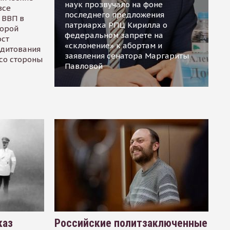
наук прозвучало на фоне
все
последнего предложения
 ВВП в
патриарха РПЦ Кирилла о
торой
федеральном запрете на
ост
«склонение» к абортам и
едитования
заявления сенатора Маргариты
 со стороны
Павловой
каз
Российские политзаключенные