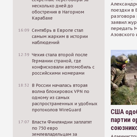
Александр
несколько дней до
поездки в 
обострения в Нагорном
разговора 
Карабахе
заявил жур
передать М
16:09
Сентябрь в Европе стал
Азовского 
самым жарким в истории
наблюдений
12:39
Чехия стала второй после
Германии страной, где
конфисковали автомобиль с
российскими номерами
18:32
В России началась вторая
волна блокировок VPN по
одному из самых
распространенных и удобных
протоколов WireGuard
США одоб
партии о
17:07
Власти Финляндии заплатят
союзник
по 750 евро
землевладельцам за
Администр