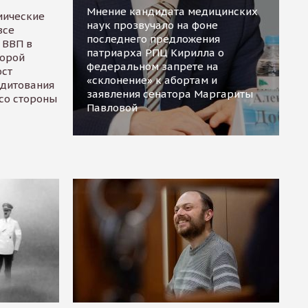
Мнение кандидата медицинских
мические
наук прозвучало на фоне
все
последнего предложения
 ВВП в
патриарха РПЦ Кирилла о
торой
федеральном запрете на
ост
«склонение» к абортам и
едитования
заявления сенатора Маргариты
 со стороны
Павловой