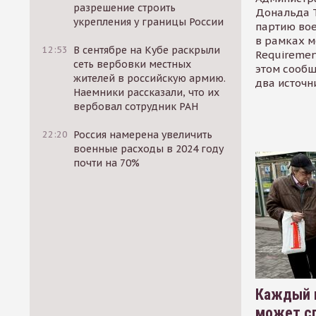
разрешение строить
Дональда 
укрепления у границы России
партию во
в рамках м
12:53
В сентябре на Кубе раскрыли
Requirement
сеть вербовки местных
этом сообщ
жителей в российскую армию.
два источн
Наемники рассказали, что их
вербовал сотрудник РАН
22:20
Россия намерена увеличить
военные расходы в 2024 году
почти на 70%
Каждый 
может сп