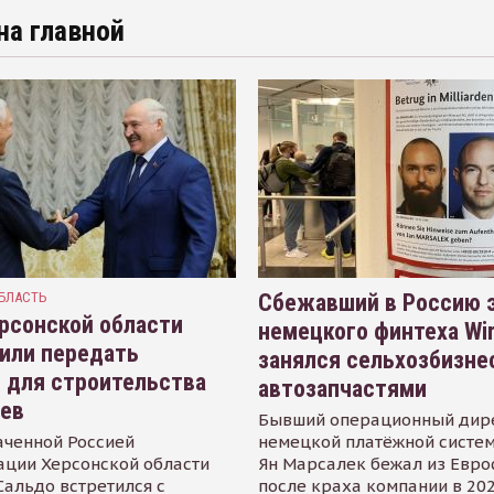
на главной
БЛАСТЬ
Сбежавший в Россию э
рсонской области
немецкого финтеха Wi
или передать
занялся сельхозбизне
 для строительства
автозапчастями
иев
Бывший операционный дир
аченной Россией
немецкой платёжной систем
ации Херсонской области
Ян Марсалек бежал из Евр
альдо встретился с
после краха компании в 202