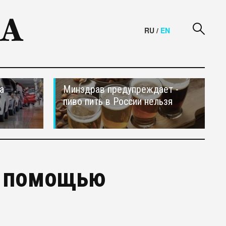
RU
/
EN
а
Минздрав предупреждает -
пиво пить в России нельзя
с помощью