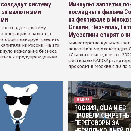
 создадут систему
Минкульт запретил по
я за валютными
последнего фильма С
ями
на фестивале в Москве
Сталин, Черчилль, Гит
тво создает систему
а операций в валюте, с
Муссолини спорят о ж
оторой планирует следить
Министерство культуры зап
капитала из России. На это
показ фильма Александра 
кнуло нежелание бизнеса
«Сказка», вышедшего в 2022
аться к предупреждениям
фестивале КАРО.Арт, котор
проходит в Москве с 10 по 
В МИРЕ
РОССИЯ, США И ЕС
ПРОВЕЛИ СЕКРЕТНЫ
ПЕРЕГОВОРЫ ЗА
НЕСКОЛЬКО ДНЕЙ Д