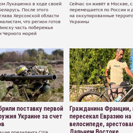
ом Лукашенко в ходе своей
Сейчас он живёт в Москве, 
Беларусь. После этого
перемещается по России и 
глава Херсонской области
на оккупированные террит
налистам, что регион готов
Украины
инску часть побережья
и Черного морей
рили поставку первой
Гражданина Франции,
ружия Украине за счет
пересекал Евразию на
ов
велосипеде, арестова
Дальнем Востоке
ация президента США