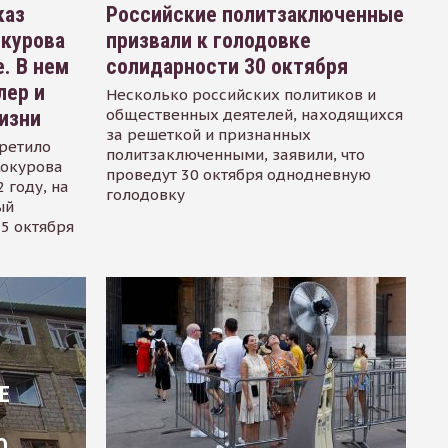
каз
Российские политзаключенные
окурова
призвали к голодовке
. В нем
солидарности 30 октября
лер и
Несколько российских политиков и
общественных деятелей, находящихся
изни
за решеткой и признанных
ретило
политзаключенными, заявили, что
Сокурова
проведут 30 октября однодневную
 году, на
голодовку
ый
15 октября
Е
О