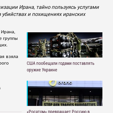
зации Ирана, тайно пользуясь услугами
в убийствах и похищениях иранских
 Ирана,
е группы
щих.
ая взяла
рого
США пообещали годами поставлять
оружие Украине
в
«Росатом» превращает Россию в