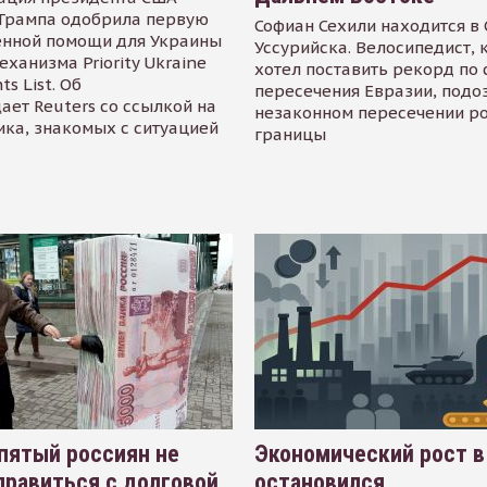
Трампа одобрила первую
Софиан Сехили находится в
енной помощи для Украины
Уссурийска. Велосипедист,
еханизма Priority Ukraine
хотел поставить рекорд по 
s List. Об
пересечения Евразии, подо
ает Reuters со ссылкой на
незаконном пересечении р
ика, знакомых с ситуацией
границы
пятый россиян не
Экономический рост в
равиться с долговой
остановился