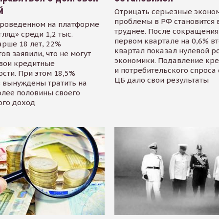
й
Отрицать серьезные эконо
проблемы в РФ становится 
проведенном на платформе
труднее. После сокращения
гляд» среди 1,2 тыс.
первом квартале на 0,6% в
арше 18 лет, 22%
квартал показал нулевой р
ов заявили, что не могут
экономики. Подавление кр
свои кредитные
и потребительского спроса
сти. При этом 18,5%
ЦБ дало свои результаты
 вынуждены тратить на
олее половины своего
ого доход