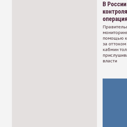
В России
контрол
операци
Правительс
мониторинг
помощью к
за оттоком 
кабмин тол
прислушив
власти