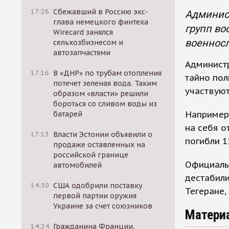
17:26
Сбежавший в Россию экс-
Админист
глава немецкого финтеха
групп во
Wirecard занялся
военнос
сельхозбизнесом и
автозапчастями
Админист
17:16
В «ДНР» по трубам отопления
тайно пол
потечет зеленая вода. Таким
участвую
образом «власти» решили
бороться со сливом воды из
Например,
батарей
на себя о
17:13
Власти Эстонии объявили о
погибли 
продаже оставленных на
российской границе
Официальн
автомобилей
дестабили
14:30
США одобрили поставку
Тегеране,
первой партии оружия
Украине за счет союзников
Матери
14:24
Гражданина Франции,