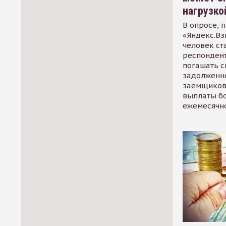
нагрузко
В опросе, 
«Яндекс.Вз
человек ст
респондент
погашать 
задолженно
заемщиков
выплаты б
ежемесячн