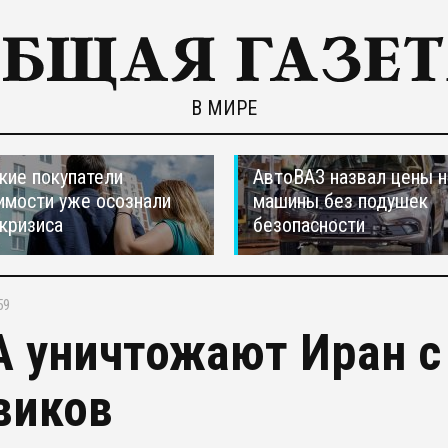
В МИРЕ
кие покупатели
АвтоВАЗ назвал цены н
мости уже осознали
машины без подушек
 кризиса
безопасности
59
 уничтожают Иран 
виков