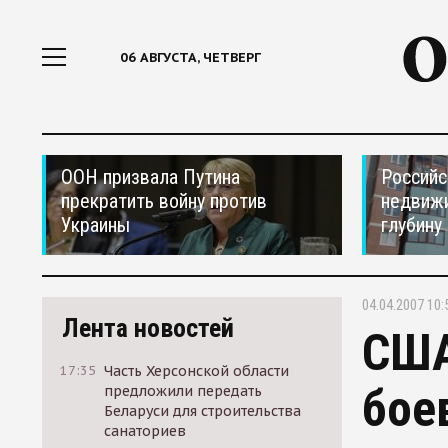
06 АВГУСТА, ЧЕТВЕРГ
ООН призвала Путина
Российс
прекратить войну против
недвижи
Украины
глубину
04.04.2007 10:
Лента новостей
США
17:35
Часть Херсонской области
бое
предложили передать
Беларуси для строительства
санаториев