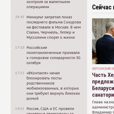
контроля за валютными
Сейчас 
операциями
20:47
Минкульт запретил показ
последнего фильма Сокурова
на фестивале в Москве. В нем
Сталин, Черчилль, Гитлер и
Муссолини спорят о жизни
17:10
Российские
политзаключенные призвали
к голодовке солидарности 30
октября
ХЕРСОНСКАЯ О
17:12
«ВКонтакте» начал
Часть Хе
блокировать посты
предлож
родственников
Беларуси
мобилизованных, в которых
они требуют вернуть близких
санатор
домой
Глава назн
администр
14:11
Россия, США и ЕС провели
Владимир С
секретные переговоры за