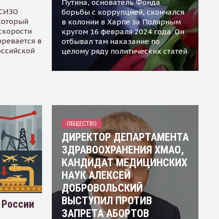
Путина, основатель Фонда
 СИЗО
борьбы с коррупцией, скончался
 который
в колонии в Харпе за Полярным
скорости
кругом 16 февраля 2024 года. Он
зревается в
отбывал там наказание по
оссийской
целому ряду политических статей
ОБЩЕСТВО
ДИРЕКТОР ДЕПАРТАМЕНТА
ЗДРАВООХРАНЕНИЯ ХМАО,
КАНДИДАТ МЕДИЦИНСКИХ
НАУК АЛЕКСЕЙ
ДОБРОВОЛЬСКИЙ
ВЫСТУПИЛ ПРОТИВ
 России
ЗАПРЕТА АБОРТОВ