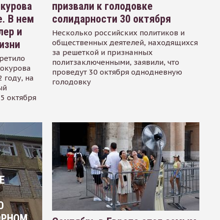
окурова
призвали к голодовке
. В нем
солидарности 30 октября
лер и
Несколько российских политиков и
общественных деятелей, находящихся
изни
за решеткой и признанных
ретило
политзаключенными, заявили, что
Сокурова
проведут 30 октября однодневную
 году, на
голодовку
ый
15 октября
Е
О
ОРНОМ