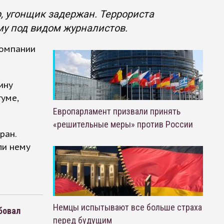
, угонщик задержан. Террориста
му под видом журналистов.
компании
ину
туме,
Европарламент призвали принять
«решительные меры» против России
ран.
ли нему
Немцы испытывают все больше страха
бовал
перед будущим