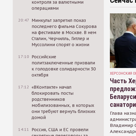
Сейчас 
контроля за валютными
операциями
20:47
Минкульт запретил показ
последнего фильма Сокурова
на фестивале в Москве. В нем
Сталин, Черчилль, Гитлер и
Муссолини спорят о жизни
17:10
Российские
политзаключенные призвали
к голодовке солидарности 30
ХЕРСОНСКАЯ О
октября
Часть Хе
17:12
«ВКонтакте» начал
предлож
блокировать посты
Беларуси
родственников
санатор
мобилизованных, в которых
они требуют вернуть близких
Глава назн
домой
администр
Владимир С
14:11
Россия, США и ЕС провели
Александр
секретные переговоры за