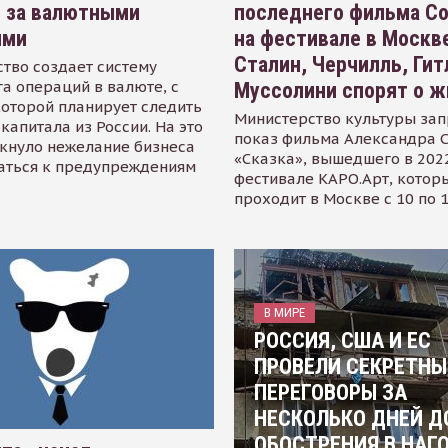
я за валютными
последнего фильма С
ями
на фестивале в Москве
Сталин, Черчилль, Гит
тво создает систему
а операций в валюте, с
Муссолини спорят о ж
оторой планирует следить
Министерство культуры зап
капитала из России. На это
показ фильма Александра 
кнуло нежелание бизнеса
«Сказка», вышедшего в 2022
аться к предупреждениям
фестивале КАРО.Арт, котор
проходит в Москве с 10 по 
В МИРЕ
РОССИЯ, США И ЕС
ПРОВЕЛИ СЕКРЕТНЫ
ПЕРЕГОВОРЫ ЗА
НЕСКОЛЬКО ДНЕЙ Д
ОБОСТРЕНИЯ В НАГ