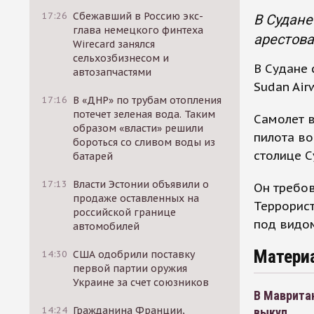
17:26
Сбежавший в Россию экс-
В Судане
глава немецкого финтеха
арестова
Wirecard занялся
сельхозбизнесом и
В Судане 
автозапчастями
Sudan Air
17:16
В «ДНР» по трубам отопления
потечет зеленая вода. Таким
Самолет в
образом «власти» решили
пилота во
бороться со сливом воды из
столице С
батарей
17:13
Власти Эстонии объявили о
Он требов
продаже оставленных на
Террорист
российской границе
под видом
автомобилей
Матери
14:30
США одобрили поставку
первой партии оружия
Украине за счет союзников
В Маврита
14:24
Гражданина Франции,
выкуп