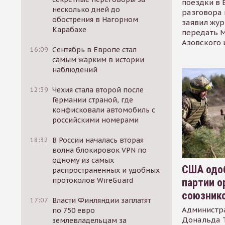
поездки в 
несколько дней до
разговора 
обострения в Нагорном
заявил жур
Карабахе
передать М
Азовского 
16:09
Сентябрь в Европе стал
самым жарким в истории
наблюдений
12:39
Чехия стала второй после
Германии страной, где
конфисковали автомобиль с
российскими номерами
18:32
В России началась вторая
волна блокировок VPN по
одному из самых
США одоб
распространенных и удобных
протоколов WireGuard
партии о
союзник
17:07
Власти Финляндии заплатят
Администр
по 750 евро
Дональда 
землевладельцам за