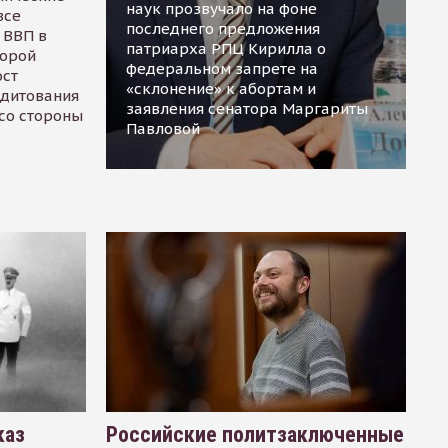
наук прозвучало на фоне
все
последнего предложения
 ВВП в
патриарха РПЦ Кирилла о
торой
федеральном запрете на
ост
«склонение» к абортам и
едитования
заявления сенатора Маргариты
 со стороны
Павловой
каз
Российские политзаключенные