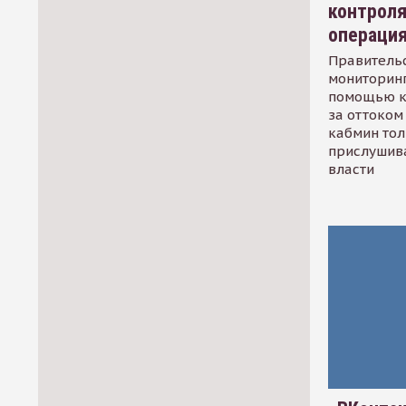
контрол
операци
Правительс
мониторинг
помощью к
за оттоком 
кабмин тол
прислушив
власти