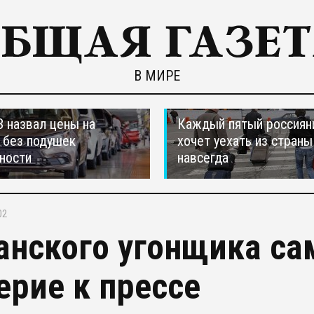
В МИРЕ
 назвал цены на
Каждый пятый россиян
 без подушек
хочет уехать из страны
ности
навсегда
02
анского угонщика са
ерие к прессе