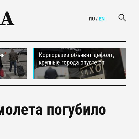
RU
/
EN
ин
Корпорации объявят дефолт,
крупные города опустеют
молета погубило