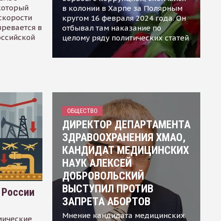
 который
в колонии в Харпе за Полярным
скорости
кругом 16 февраля 2024 года. Он
зревается в
отбывал там наказание по
оссийской
целому ряду политических статей
ОБЩЕСТВО
ДИРЕКТОР ДЕПАРТАМЕНТА
ЗДРАВООХРАНЕНИЯ ХМАО,
КАНДИДАТ МЕДИЦИНСКИХ
НАУК АЛЕКСЕЙ
ДОБРОВОЛЬСКИЙ
ВЫСТУПИЛ ПРОТИВ
 России
ЗАПРЕТА АБОРТОВ
Мнение кандидата медицинских
мические