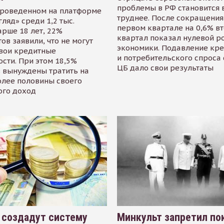
проблемы в РФ становится 
проведенном на платформе
труднее. После сокращения
гляд» среди 1,2 тыс.
первом квартале на 0,6% в
арше 18 лет, 22%
квартал показал нулевой р
ов заявили, что не могут
экономики. Подавление кр
свои кредитные
и потребительского спроса
сти. При этом 18,5%
ЦБ дало свои результаты
 вынуждены тратить на
олее половины своего
ого доход
 создадут систему
Минкульт запретил по