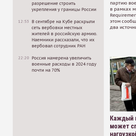
партию во
разрешение строить
в рамках м
укрепления у границы России
Requirement
этом сообщ
12:53
В сентябре на Кубе раскрыли
два источн
сеть вербовки местных
жителей в российскую армию.
Наемники рассказали, что их
вербовал сотрудник РАН
22:20
Россия намерена увеличить
военные расходы в 2024 году
почти на 70%
Каждый 
может сп
нагрузко