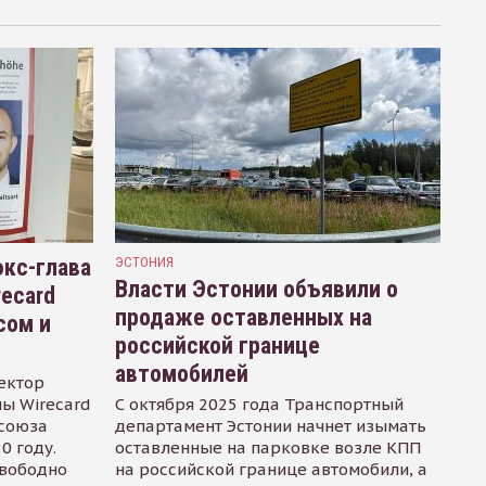
кс-глава
ЭСТОНИЯ
Власти Эстонии объявили о
recard
продаже оставленных на
сом и
российской границе
автомобилей
ектор
ы Wirecard
С октября 2025 года Транспортный
осоюза
департамент Эстонии начнет изымать
0 году.
оставленные на парковке возле КПП
свободно
на российской границе автомобили, а