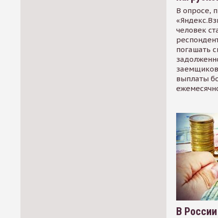
В опросе, 
«Яндекс.Вз
человек ст
респондент
погашать 
задолженно
заемщиков
выплаты б
ежемесячн
В России