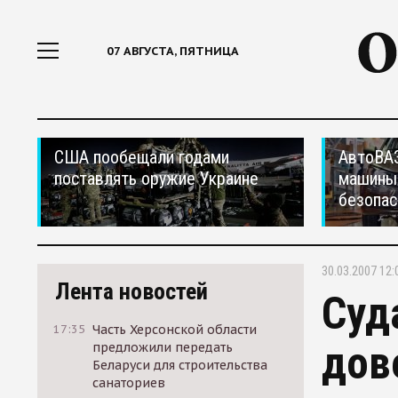
07 АВГУСТА, ПЯТНИЦА
США пообещали годами
АвтоВАЗ
поставлять оружие Украине
машины
безопас
30.03.2007 12:
Лента новостей
Суд
17:35
Часть Херсонской области
дов
предложили передать
Беларуси для строительства
санаториев