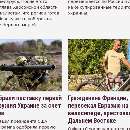
Беларусь. После этого
перемещается по России и 
глава Херсонской области
на оккупированные террит
налистам, что регион готов
Украины
инску часть побережья
и Черного морей
рили поставку первой
Гражданина Франции,
ружия Украине за счет
пересекал Евразию на
ов
велосипеде, арестова
Дальнем Востоке
ация президента США
Трампа одобрила первую
Софиан Сехили находится в