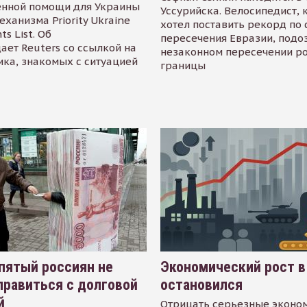
енной помощи для Украины
Уссурийска. Велосипедист,
еханизма Priority Ukraine
хотел поставить рекорд по 
s List. Об
пересечения Евразии, подо
ает Reuters со ссылкой на
незаконном пересечении р
ика, знакомых с ситуацией
границы
пятый россиян не
Экономический рост в
равиться с долговой
остановился
й
Отрицать серьезные эконо