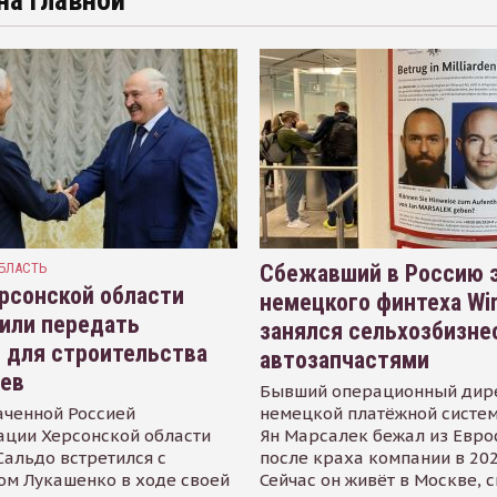
на главной
БЛАСТЬ
Сбежавший в Россию э
рсонской области
немецкого финтеха Wi
или передать
занялся сельхозбизне
 для строительства
автозапчастями
иев
Бывший операционный дир
аченной Россией
немецкой платёжной систем
ации Херсонской области
Ян Марсалек бежал из Евр
альдо встретился с
после краха компании в 202
ом Лукашенко в ходе своей
Сейчас он живёт в Москве, 