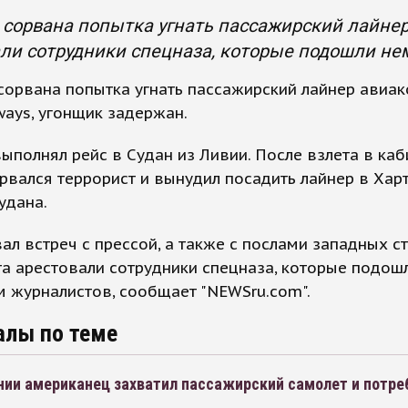
 сорвана попытка угнать пассажирский лайнер
ли сотрудники спецназа, которые подошли не
сорвана попытка угнать пассажирский лайнер авиа
ways, угонщик задержан.
ыполнял рейс в Судан из Ливии. После взлета в каб
рвался террорист и вынудил посадить лайнер в Хар
удана.
ал встреч с прессой, а также с послами западных ст
а арестовали сотрудники спецназа, которые подош
 журналистов, сообщает "NEWSru.com".
алы по теме
нии американец захватил пассажирский самолет и потре