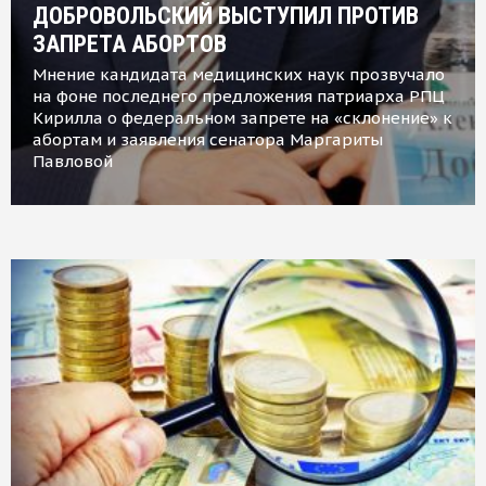
ДОБРОВОЛЬСКИЙ ВЫСТУПИЛ ПРОТИВ
ЗАПРЕТА АБОРТОВ
Мнение кандидата медицинских наук прозвучало
на фоне последнего предложения патриарха РПЦ
Кирилла о федеральном запрете на «склонение» к
абортам и заявления сенатора Маргариты
Павловой