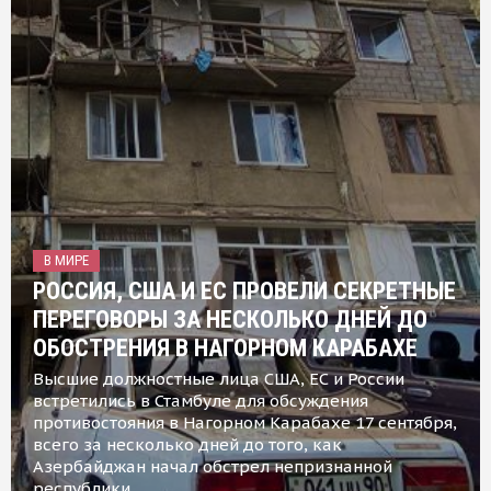
В МИРЕ
РОССИЯ, США И ЕС ПРОВЕЛИ СЕКРЕТНЫЕ
ПЕРЕГОВОРЫ ЗА НЕСКОЛЬКО ДНЕЙ ДО
ОБОСТРЕНИЯ В НАГОРНОМ КАРАБАХЕ
Высшие должностные лица США, ЕС и России
встретились в Стамбуле для обсуждения
противостояния в Нагорном Карабахе 17 сентября,
всего за несколько дней до того, как
Азербайджан начал обстрел непризнанной
республики