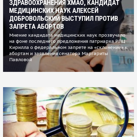
ЗДРАВООХРАНЕНИЯ ХМАО, КАНДИДАТ
МЕДИЦИНСКИХ НАУК АЛЕКСЕЙ
ДОБРОВОЛЬСКИЙ ВЫСТУПИЛ ПРОТИВ
ЗАПРЕТА АБОРТОВ
Мнение кандидата медицинских наук прозвучало
на фоне последнего предложения патриарха РПЦ
Кирилла о федеральном запрете на «склонение» к
абортам и заявления сенатора Маргариты
Павловой