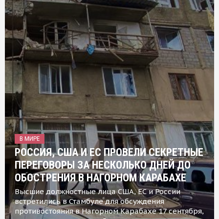
В МИРЕ
РОССИЯ, США И ЕС ПРОВЕЛИ СЕКРЕТНЫЕ
ПЕРЕГОВОРЫ ЗА НЕСКОЛЬКО ДНЕЙ ДО
ОБОСТРЕНИЯ В НАГОРНОМ КАРАБАХЕ
Высшие должностные лица США, ЕС и России
встретились в Стамбуле для обсуждения
противостояния в Нагорном Карабахе 17 сентября,