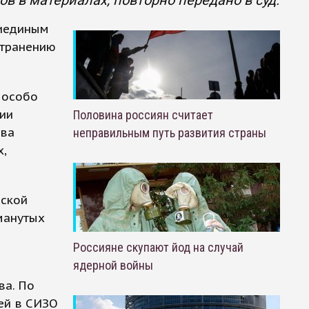
в в материалах, повторно передано в суд.
риединым
странению
 особо
сии
Половина россиян считает
тва
неправильным путь развития страны
,
еской
манутых
Россияне скупают йод на случай
ядерной войны
ва. По
ей в СИЗО