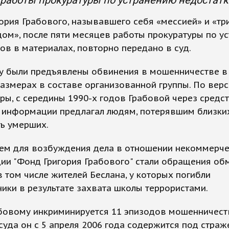
работы прокуратуры по устранению недостатко
ория Грабового, называвшего себя «мессией» и «т
ом», после пяти месяцев работы прокуратуры по у
ов в материалах, повторно передано в суд.
у были предъявлены обвинения в мошенничестве в
азмерах в составе организованной группы. По вер
ры, с середины 1990-х годов Грабовой через средс
 информации предлагал людям, потерявшим близких
ь умерших.
ем для возбуждения дела в отношении некоммерч
ии "Фонд Григория Грабового" стали обращения об
в том числе жителей Беслана, у которых погибли
ики в результате захвата школы террористами.
абовому инкриминируется 11 эпизодов мошенничест
уда он с 5 апреля 2006 года содержится под страж