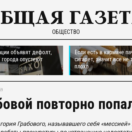
ОБЩЕСТВО
ции объявят дефолт,
Если есть в кармане па
 города опустеют
сигарет, значит все не 
плохо
59
бовой повторно попал
гория Грабового, называвшего себя «мессией»