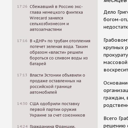
месяцев 
17:26
Сбежавший в Россию экс-
Дело Григ
глава немецкого финтеха
Wirecard занялся
богом-отц
сельхозбизнесом и
недостатк
автозапчастями
Грабовом
17:16
В «ДНР» по трубам отопления
потечет зеленая вода. Таким
крупных р
образом «власти» решили
прокурату
бороться со сливом воды из
массовой
батарей
воскресит
17:13
Власти Эстонии объявили о
продаже оставленных на
Основани
российской границе
организац
автомобилей
граждан, 
14:30
США одобрили поставку
родственн
первой партии оружия
Украине за счет союзников
Всего Гр
решению с
14:24
Гражданина Франции,