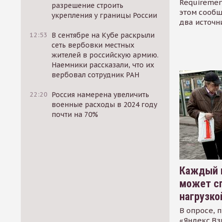
Requirement
разрешение строить
этом сообщ
укрепления у границы России
два источн
12:53
В сентябре на Кубе раскрыли
сеть вербовки местных
жителей в российскую армию.
Наемники рассказали, что их
вербовал сотрудник РАН
22:20
Россия намерена увеличить
военные расходы в 2024 году
почти на 70%
Каждый 
может сп
нагрузко
В опросе, 
«Яндекс.Вз