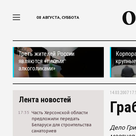
08 АВГУСТА, СУББОТА
Треть жителей России
Корпора
являются «тихими
крупные
алкоголиками»
14.03.2007 17:
Лента новостей
Гра
17:35
Часть Херсонской области
предложили передать
Беларуси для строительства
Дело Гри
санаториев