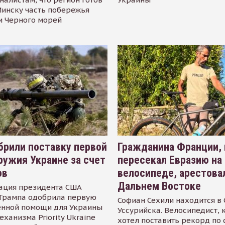
инску часть побережья
и Черного морей
рили поставку первой
Гражданина Франции,
ружия Украине за счет
пересекал Евразию на
ов
велосипеде, арестова
Дальнем Востоке
ация президента США
Трампа одобрила первую
Софиан Сехили находится в
енной помощи для Украины
Уссурийска. Велосипедист,
еханизма Priority Ukraine
хотел поставить рекорд по 