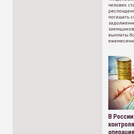
человек ст
респондент
погашать 
задолженно
заемщиков
выплаты б
ежемесячн
В России
контрол
операци