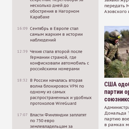
передать М
несколько дней до
Азовского 
обострения в Нагорном
Карабахе
16:09
Сентябрь в Европе стал
самым жарким в истории
наблюдений
12:39
Чехия стала второй после
Германии страной, где
конфисковали автомобиль с
российскими номерами
18:32
В России началась вторая
США одоб
волна блокировок VPN по
партии о
одному из самых
распространенных и удобных
союзник
протоколов WireGuard
Администр
Дональда 
17:07
Власти Финляндии заплатят
партию во
по 750 евро
в рамках м
землевладельцам за