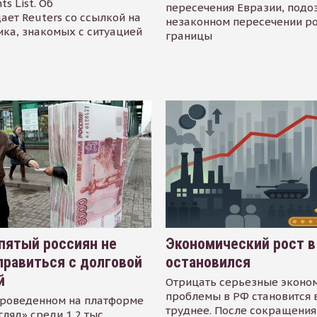
s List. Об
пересечения Евразии, подо
ает Reuters со ссылкой на
незаконном пересечении р
ика, знакомых с ситуацией
границы
пятый россиян не
Экономический рост в
равиться с долговой
остановился
й
Отрицать серьезные эконо
проблемы в РФ становится 
проведенном на платформе
труднее. После сокращения
гляд» среди 1,2 тыс.