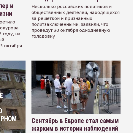
лер и
Несколько российских политиков и
общественных деятелей, находящихся
изни
за решеткой и признанных
ретило
политзаключенными, заявили, что
Сокурова
проведут 30 октября однодневную
 году, на
голодовку
ый
15 октября
Е
О
ОРНОМ
Сентябрь в Европе стал самым
жарким в истории наблюдений