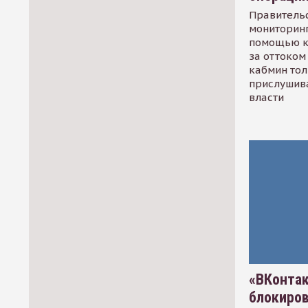
Правительс
мониторинг
помощью к
за оттоком 
кабмин тол
прислушив
власти
«ВКонтак
блокиро