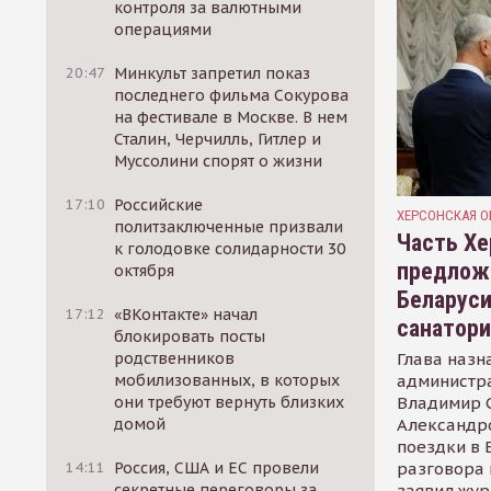
контроля за валютными
операциями
20:47
Минкульт запретил показ
последнего фильма Сокурова
на фестивале в Москве. В нем
Сталин, Черчилль, Гитлер и
Муссолини спорят о жизни
17:10
Российские
ХЕРСОНСКАЯ О
политзаключенные призвали
Часть Хе
к голодовке солидарности 30
предлож
октября
Беларуси
17:12
«ВКонтакте» начал
санатор
блокировать посты
Глава назн
родственников
администр
мобилизованных, в которых
Владимир С
они требуют вернуть близких
Александр
домой
поездки в 
разговора 
14:11
Россия, США и ЕС провели
заявил жур
секретные переговоры за