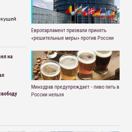
екущей
Европарламент призвали принять
«решительные меры» против России
ел на
ал
Минздрав предупреждает - пиво пить в
свободу
России нельзя