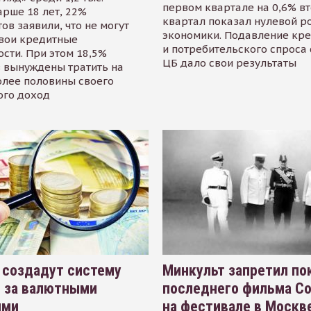
первом квартале на 0,6% в
арше 18 лет, 22%
квартал показал нулевой р
ов заявили, что не могут
экономики. Подавление кр
свои кредитные
и потребительского спроса
сти. При этом 18,5%
ЦБ дало свои результаты
 вынуждены тратить на
олее половины своего
ого доход
 создадут систему
Минкульт запретил по
я за валютными
последнего фильма С
ями
на фестивале в Москве