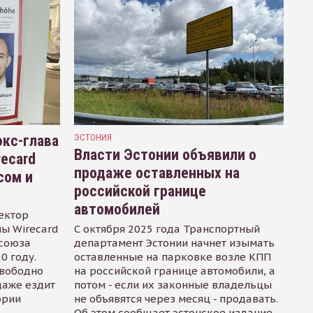
кс-глава
ЭСТОНИЯ
Власти Эстонии объявили о
recard
продаже оставленных на
сом и
российской границе
автомобилей
ектор
ы Wirecard
С октября 2025 года Транспортный
осоюза
департамент Эстонии начнет изымать
0 году.
оставленные на парковке возле КПП
свободно
на российской границе автомобили, а
даже ездит
потом - если их законные владельцы
ории
не объявятся через месяц - продавать.
Об этом сообщает эстонское издание