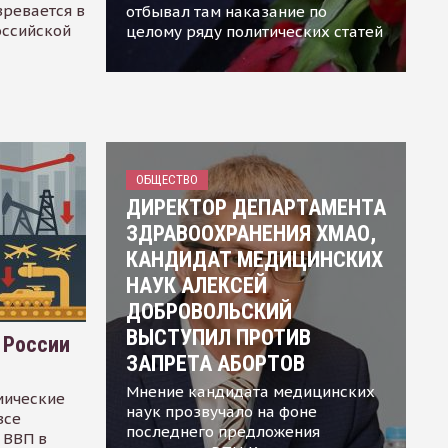
зревается в
отбывал там наказание по
оссийской
целому ряду политических статей
ОБЩЕСТВО
ДИРЕКТОР ДЕПАРТАМЕНТА
ЗДРАВООХРАНЕНИЯ ХМАО,
КАНДИДАТ МЕДИЦИНСКИХ
НАУК АЛЕКСЕЙ
ДОБРОВОЛЬСКИЙ
ВЫСТУПИЛ ПРОТИВ
 России
ЗАПРЕТА АБОРТОВ
Мнение кандидата медицинских
мические
наук прозвучало на фоне
все
последнего предложения
 ВВП в