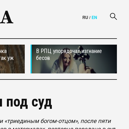
RU
/
EN
чка
В РПЦ упорядочат изгнание
так уж
бесов
 под суд
 и «триединым богом-отцом», после пяти