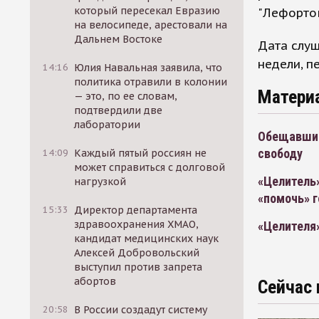
который пересекал Евразию
"Лефортов
на велосипеде, арестовали на
Дальнем Востоке
Дата слуш
недели, пе
14:16
Юлия Навальная заявила, что
политика отравили в колонии
Матери
— это, по ее словам,
подтвердили две
лаборатории
Обещавший
свободу
14:09
Каждый пятый россиян не
может справиться с долговой
«Целитель»
нагрузкой
«помочь» 
15:33
Директор департамента
здравоохранения ХМАО,
«Целителя»
кандидат медицинских наук
Алексей Добровольский
выступил против запрета
абортов
Сейчас 
20:58
В России создадут систему