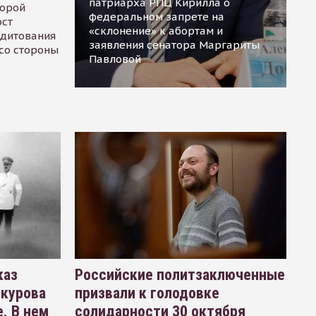
патриарха РПЦ Кирилла о
торой
федеральном запрете на
ост
«склонение» к абортам и
едитования
заявления сенатора Маргариты
 со стороны
Павловой
каз
Российские политзаключенные
окурова
призвали к голодовке
. В нем
солидарности 30 октября