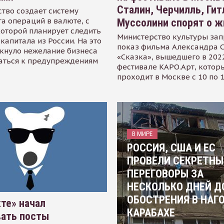
Сталин, Черчилль, Гит
тво создает систему
а операций в валюте, с
Муссолини спорят о ж
оторой планирует следить
Министерство культуры зап
капитала из России. На это
показ фильма Александра 
кнуло нежелание бизнеса
«Сказка», вышедшего в 2022
аться к предупреждениям
фестивале КАРО.Арт, котор
проходит в Москве с 10 по 
В МИРЕ
РОССИЯ, США И ЕС
ПРОВЕЛИ СЕКРЕТНЫ
ПЕРЕГОВОРЫ ЗА
НЕСКОЛЬКО ДНЕЙ Д
ОБОСТРЕНИЯ В НАГ
те» начал
КАРАБАХЕ
вать посты