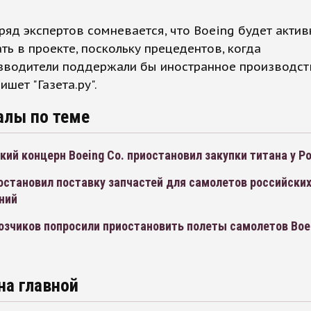
ряд экспертов сомневается, что Boeing будет актив
ть в проекте, поскольку прецедентов, когда
зводители поддержали бы иностранное производств
ишет "Газета.ру".
алы по теме
ий концерн Boeing Co. приостановил закупки титана у Р
остановил поставку запчастей для самолетов российски
ний
озчиков попросили приостановить полеты самолетов Boe
на главной