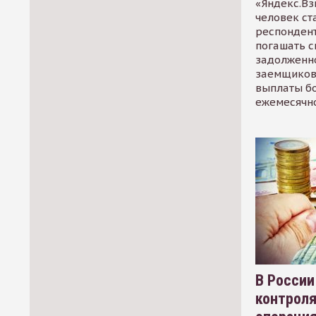
«Яндекс.Вз
человек ст
респондент
погашать 
задолженно
заемщиков
выплаты б
ежемесячн
В России
контрол