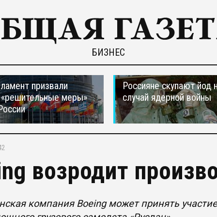
БИЗНЕС
ламент призвали
Россияне скупают йод 
 «решительные меры»
случай ядерной войны
России
42
ing возродит произво
ская компания Boeing может принять участие