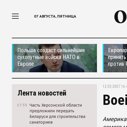
07 АВГУСТА, ПЯТНИЦА
Польша создаст сильнейшие
Европар
сухопутные войска НАТО в
принять
Европе
против 
12.03.2007 16:
Лента новостей
Boe
17:35
Часть Херсонской области
предложили передать
Беларуси для строительства
Американ
санаториев