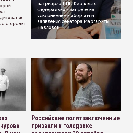
патриарха РПЦ Кирилла о
торой
федеральном запрете на
ост
«склонение» к абортам и
едитования
заявления сенатора Маргариты
 со стороны
Павловой
каз
Российские политзаключенные
окурова
призвали к голодовке