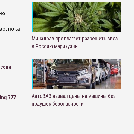
но
о, пока
Минздрав предлагает разрешить ввоз
в Россию марихуаны
оссии
х
АвтоВАЗ назвал цены на машины без
ing 777
подушек безопасности