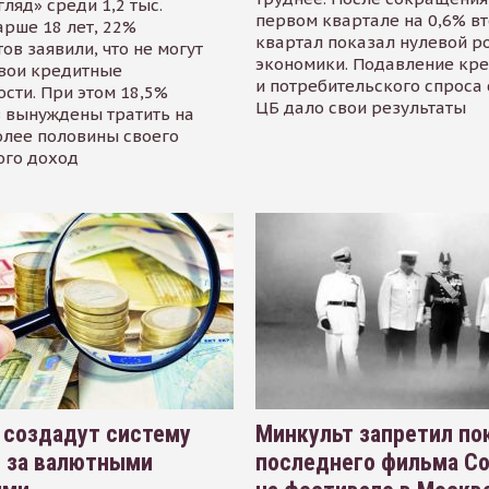
гляд» среди 1,2 тыс.
первом квартале на 0,6% в
арше 18 лет, 22%
квартал показал нулевой р
ов заявили, что не могут
экономики. Подавление кр
свои кредитные
и потребительского спроса
сти. При этом 18,5%
ЦБ дало свои результаты
 вынуждены тратить на
олее половины своего
ого доход
 создадут систему
Минкульт запретил по
я за валютными
последнего фильма С