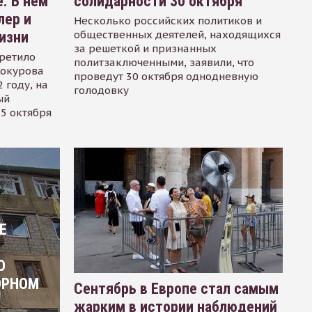
. В нем
солидарности 30 октября
лер и
Несколько российских политиков и
общественных деятелей, находящихся
изни
за решеткой и признанных
ретило
политзаключенными, заявили, что
Сокурова
проведут 30 октября однодневную
 году, на
голодовку
ый
15 октября
Е
О
ОРНОМ
Сентябрь в Европе стал самым
жарким в истории наблюдений