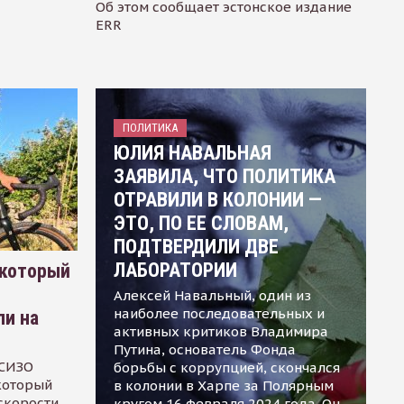
Об этом сообщает эстонское издание
ERR
ПОЛИТИКА
ЮЛИЯ НАВАЛЬНАЯ
ЗАЯВИЛА, ЧТО ПОЛИТИКА
ОТРАВИЛИ В КОЛОНИИ —
ЭТО, ПО ЕЕ СЛОВАМ,
ПОДТВЕРДИЛИ ДВЕ
ЛАБОРАТОРИИ
 который
Алексей Навальный, один из
наиболее последовательных и
ли на
активных критиков Владимира
Путина, основатель Фонда
 СИЗО
борьбы с коррупцией, скончался
 который
в колонии в Харпе за Полярным
скорости
кругом 16 февраля 2024 года. Он