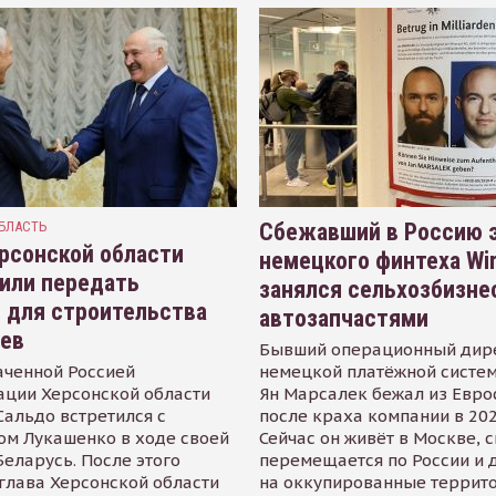
БЛАСТЬ
Сбежавший в Россию э
рсонской области
немецкого финтеха Wi
или передать
занялся сельхозбизне
 для строительства
автозапчастями
иев
Бывший операционный дир
аченной Россией
немецкой платёжной систем
ации Херсонской области
Ян Марсалек бежал из Евр
альдо встретился с
после краха компании в 202
ом Лукашенко в ходе своей
Сейчас он живёт в Москве, 
Беларусь. После этого
перемещается по России и 
глава Херсонской области
на оккупированные террит