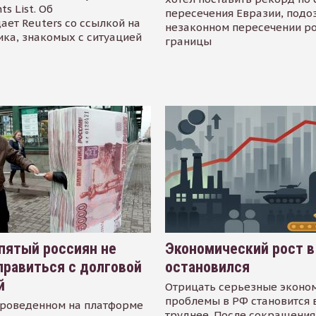
s List. Об
пересечения Евразии, подо
ает Reuters со ссылкой на
незаконном пересечении р
ика, знакомых с ситуацией
границы
пятый россиян не
Экономический рост в
равиться с долговой
остановился
й
Отрицать серьезные эконо
проблемы в РФ становится 
проведенном на платформе
труднее. После сокращения