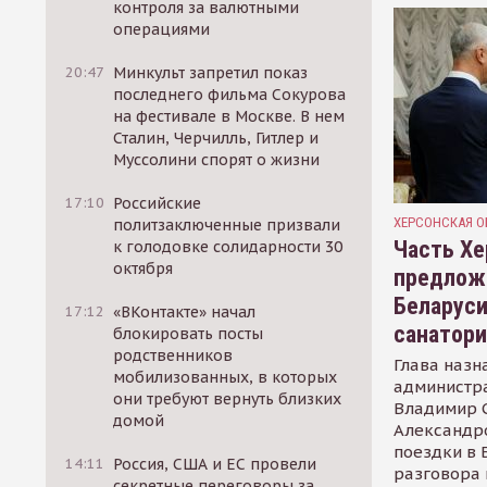
контроля за валютными
операциями
20:47
Минкульт запретил показ
последнего фильма Сокурова
на фестивале в Москве. В нем
Сталин, Черчилль, Гитлер и
Муссолини спорят о жизни
17:10
Российские
ХЕРСОНСКАЯ О
политзаключенные призвали
Часть Хе
к голодовке солидарности 30
октября
предлож
Беларуси
17:12
«ВКонтакте» начал
санатор
блокировать посты
родственников
Глава назн
мобилизованных, в которых
администр
они требуют вернуть близких
Владимир С
домой
Александр
поездки в 
14:11
Россия, США и ЕС провели
разговора 
секретные переговоры за