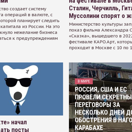
ями
на фестивале в Москве
Сталин, Черчилль, Гит
тво создает систему
а операций в валюте, с
Муссолини спорят о ж
оторой планирует следить
Министерство культуры зап
капитала из России. На это
показ фильма Александра 
кнуло нежелание бизнеса
«Сказка», вышедшего в 2022
аться к предупреждениям
фестивале КАРО.Арт, котор
проходит в Москве с 10 по 
В МИРЕ
РОССИЯ, США И ЕС
ПРОВЕЛИ СЕКРЕТНЫ
ПЕРЕГОВОРЫ ЗА
НЕСКОЛЬКО ДНЕЙ Д
ОБОСТРЕНИЯ В НАГ
те» начал
КАРАБАХЕ
вать посты