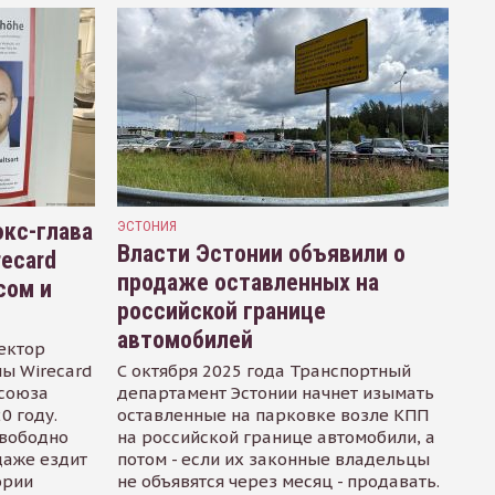
кс-глава
ЭСТОНИЯ
Власти Эстонии объявили о
recard
продаже оставленных на
сом и
российской границе
автомобилей
ектор
ы Wirecard
С октября 2025 года Транспортный
осоюза
департамент Эстонии начнет изымать
0 году.
оставленные на парковке возле КПП
свободно
на российской границе автомобили, а
даже ездит
потом - если их законные владельцы
ории
не объявятся через месяц - продавать.