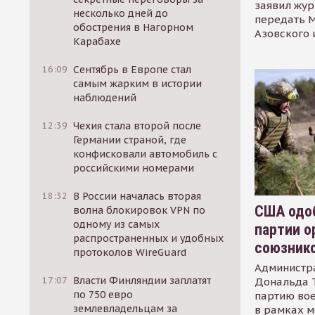
заявил жур
несколько дней до
передать М
обострения в Нагорном
Азовского 
Карабахе
16:09
Сентябрь в Европе стал
самым жарким в истории
наблюдений
12:39
Чехия стала второй после
Германии страной, где
конфисковали автомобиль с
российскими номерами
18:32
В России началась вторая
США одоб
волна блокировок VPN по
одному из самых
партии о
распространенных и удобных
союзник
протоколов WireGuard
Администр
17:07
Власти Финляндии заплатят
Дональда 
по 750 евро
партию во
землевладельцам за
в рамках м