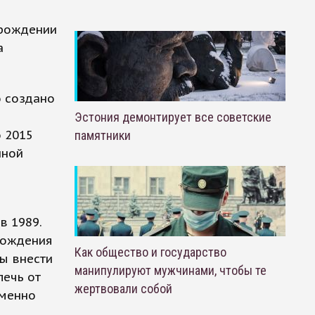
зрождении
а
о создано
Эстония демонтирует все советские
о 2015
памятники
нной
в 1989.
зрождения
Как общество и государство
вы внести
манипулируют мужчинами, чтобы те
лечь от
жертвовали собой
именно