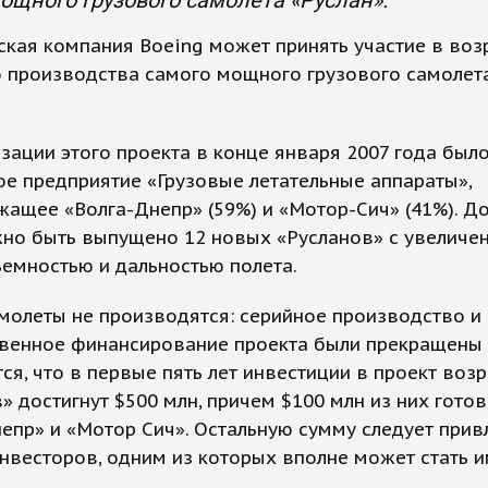
ощного грузового самолета «Руслан».
ская компания Boeing может принять участие в во
о производства самого мощного грузового самолет
зации этого проекта в конце января 2007 года был
е предприятие «Грузовые летательные аппараты»,
ащее «Волга-Днепр» (59%) и «Мотор-Сич» (41%). Д
жно быть выпущено 12 новых «Русланов» с увеличе
емностью и дальностью полета.
молеты не производятся: серийное производство и
твенное финансирование проекта были прекращены 
ся, что в первые пять лет инвестиции в проект во
» достигнут $500 млн, причем $100 млн из них гото
епр» и «Мотор Сич». Остальную сумму следует прив
нвесторов, одним из которых вполне может стать 