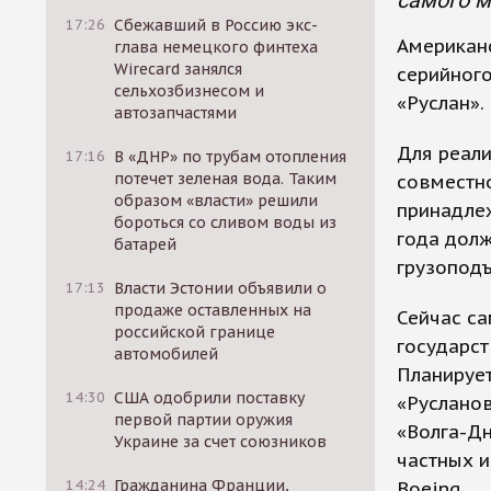
самого м
17:26
Сбежавший в Россию экс-
Американ
глава немецкого финтеха
Wirecard занялся
серийног
сельхозбизнесом и
«Руслан».
автозапчастями
Для реали
17:16
В «ДНР» по трубам отопления
потечет зеленая вода. Таким
совместно
образом «власти» решили
принадлеж
бороться со сливом воды из
года дол
батарей
грузоподъ
17:13
Власти Эстонии объявили о
продаже оставленных на
Сейчас са
российской границе
государс
автомобилей
Планирует
14:30
США одобрили поставку
«Русланов
первой партии оружия
«Волга-Дн
Украине за счет союзников
частных и
14:24
Гражданина Франции,
Boeing.