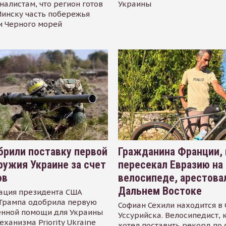
налистам, что регион готов
Украины
инску часть побережья
и Черного морей
рили поставку первой
Гражданина Франции,
ружия Украине за счет
пересекал Евразию на
ов
велосипеде, арестова
Дальнем Востоке
ация президента США
Трампа одобрила первую
Софиан Сехили находится в
енной помощи для Украины
Уссурийска. Велосипедист,
еханизма Priority Ukraine
хотел поставить рекорд по 