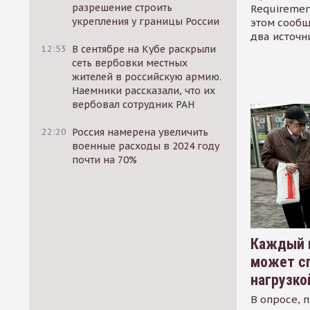
разрешение строить
Requirement
укрепления у границы России
этом сообщ
два источн
12:53
В сентябре на Кубе раскрыли
сеть вербовки местных
жителей в российскую армию.
Наемники рассказали, что их
вербовал сотрудник РАН
22:20
Россия намерена увеличить
военные расходы в 2024 году
почти на 70%
Каждый 
может сп
нагрузко
В опросе, 