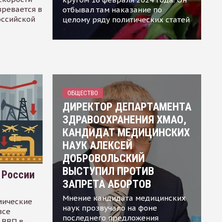
зревается в
отбывал там наказание по
оссийской
целому ряду политических статей
ОБЩЕСТВО
ДИРЕКТОР ДЕПАРТАМЕНТА
ЗДРАВООХРАНЕНИЯ ХМАО,
КАНДИДАТ МЕДИЦИНСКИХ
НАУК АЛЕКСЕЙ
ДОБРОВОЛЬСКИЙ
ВЫСТУПИЛ ПРОТИВ
 России
ЗАПРЕТА АБОРТОВ
Мнение кандидата медицинских
мические
наук прозвучало на фоне
все
последнего предложения
 ВВП в