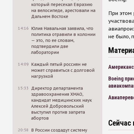
который пересекал Евразию
на велосипеде, арестовали на
При этом 
Дальнем Востоке
участвова
авиапрои
14:16
Юлия Навальная заявила, что
политика отравили в колонии
не было, п
— это, по ее словам,
подтвердили две
Матери
лаборатории
14:09
Каждый пятый россиян не
Американск
может справиться с долговой
нагрузкой
Boeing при
авиакомпа
15:33
Директор департамента
здравоохранения ХМАО,
Авиаперев
кандидат медицинских наук
Алексей Добровольский
выступил против запрета
абортов
Сейчас 
20:58
В России создадут систему