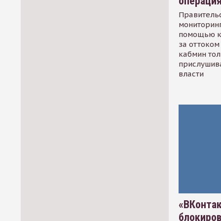
операци
Правительс
мониторинг
помощью к
за оттоком 
кабмин тол
прислушив
власти
«ВКонтак
блокиро