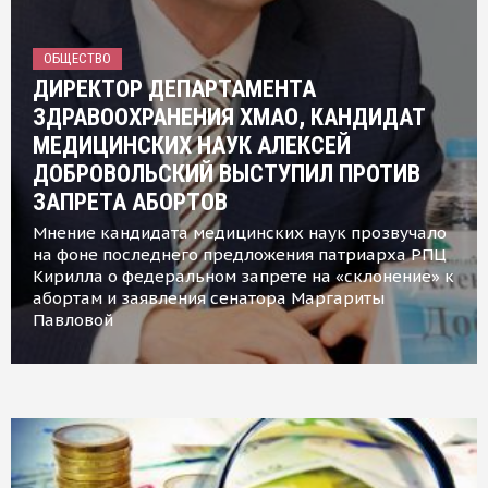
ОБЩЕСТВО
ДИРЕКТОР ДЕПАРТАМЕНТА
ЗДРАВООХРАНЕНИЯ ХМАО, КАНДИДАТ
МЕДИЦИНСКИХ НАУК АЛЕКСЕЙ
ДОБРОВОЛЬСКИЙ ВЫСТУПИЛ ПРОТИВ
ЗАПРЕТА АБОРТОВ
Мнение кандидата медицинских наук прозвучало
на фоне последнего предложения патриарха РПЦ
Кирилла о федеральном запрете на «склонение» к
абортам и заявления сенатора Маргариты
Павловой