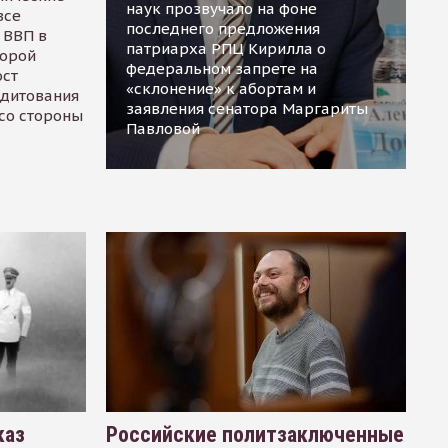
наук прозвучало на фоне
все
последнего предложения
 ВВП в
патриарха РПЦ Кирилла о
торой
федеральном запрете на
ост
«склонение» к абортам и
едитования
заявления сенатора Маргариты
 со стороны
Павловой
каз
Российские политзаключенные