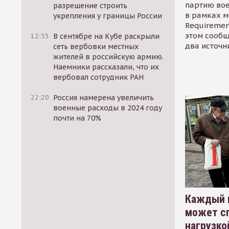
партию во
разрешение строить
в рамках м
укрепления у границы России
Requirement
этом сообщ
12:53
В сентябре на Кубе раскрыли
два источн
сеть вербовки местных
жителей в российскую армию.
Наемники рассказали, что их
вербовал сотрудник РАН
22:20
Россия намерена увеличить
военные расходы в 2024 году
почти на 70%
Каждый 
может сп
нагрузко