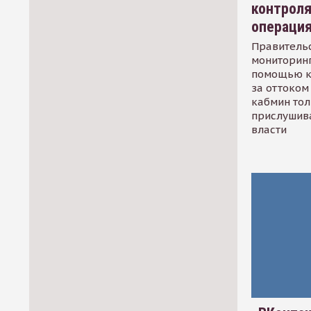
контрол
операци
Правительс
мониторинг
помощью к
за оттоком 
кабмин тол
прислушив
власти