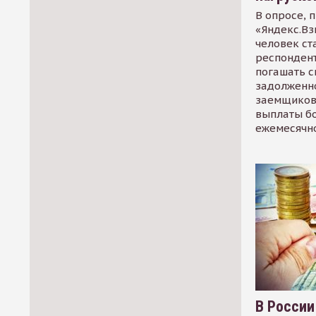
В опросе, 
«Яндекс.Вз
человек ст
респондент
погашать 
задолженно
заемщиков
выплаты б
ежемесячн
В России