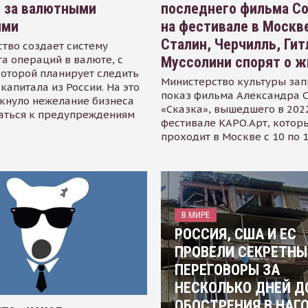
я за валютными
последнего фильма С
ями
на фестивале в Москве
Сталин, Черчилль, Гит
тво создает систему
а операций в валюте, с
Муссолини спорят о ж
оторой планирует следить
Министерство культуры зап
капитала из России. На это
показ фильма Александра 
кнуло нежелание бизнеса
«Сказка», вышедшего в 2022
аться к предупреждениям
фестивале КАРО.Арт, котор
проходит в Москве с 10 по 
В МИРЕ
РОССИЯ, США И ЕС
ПРОВЕЛИ СЕКРЕТНЫ
ПЕРЕГОВОРЫ ЗА
НЕСКОЛЬКО ДНЕЙ Д
ОБОСТРЕНИЯ В НАГ