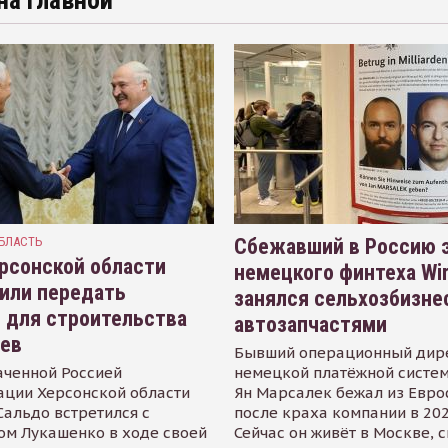
на главной
БЛАСТЬ
Сбежавший в Россию э
рсонской области
немецкого финтеха Wi
или передать
занялся сельхозбизне
 для строительства
автозапчастями
иев
Бывший операционный дир
аченной Россией
немецкой платёжной систем
ации Херсонской области
Ян Марсалек бежал из Евр
альдо встретился с
после краха компании в 202
ом Лукашенко в ходе своей
Сейчас он живёт в Москве, 