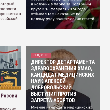
 который
в колонии в Харпе за Полярным
скорости
кругом 16 февраля 2024 года. Он
зревается в
отбывал там наказание по
оссийской
целому ряду политических статей
ОБЩЕСТВО
ДИРЕКТОР ДЕПАРТАМЕНТА
ЗДРАВООХРАНЕНИЯ ХМАО,
КАНДИДАТ МЕДИЦИНСКИХ
НАУК АЛЕКСЕЙ
ДОБРОВОЛЬСКИЙ
ВЫСТУПИЛ ПРОТИВ
 России
ЗАПРЕТА АБОРТОВ
Мнение кандидата медицинских
мические