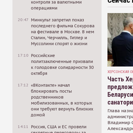
Сейчас 
контроля за валютными
операциями
20:47
Минкульт запретил показ
последнего фильма Сокурова
на фестивале в Москве. В нем
Сталин, Черчилль, Гитлер и
Муссолини спорят о жизни
17:10
Российские
политзаключенные призвали
к голодовке солидарности 30
ХЕРСОНСКАЯ О
октября
Часть Хе
17:12
«ВКонтакте» начал
предлож
блокировать посты
Беларуси
родственников
санатор
мобилизованных, в которых
они требуют вернуть близких
Глава назн
домой
администр
Владимир С
14:11
Россия, США и ЕС провели
Александр
секретные переговоры за