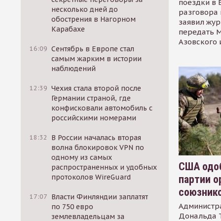
поездки в 
несколько дней до
разговора 
обострения в Нагорном
заявил жур
Карабахе
передать М
Азовского 
16:09
Сентябрь в Европе стал
самым жарким в истории
наблюдений
12:39
Чехия стала второй после
Германии страной, где
конфисковали автомобиль с
российскими номерами
18:32
В России началась вторая
волна блокировок VPN по
одному из самых
США одоб
распространенных и удобных
протоколов WireGuard
партии о
союзник
17:07
Власти Финляндии заплатят
Администр
по 750 евро
Дональда 
землевладельцам за