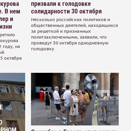
окурова
призвали к голодовке
. В нем
солидарности 30 октября
лер и
Несколько российских политиков и
общественных деятелей, находящихся
изни
за решеткой и признанных
ретило
политзаключенными, заявили, что
Сокурова
проведут 30 октября однодневную
 году, на
голодовку
ый
15 октября
Е
О
ОРНОМ