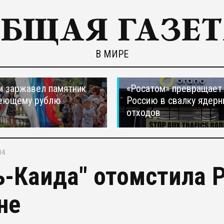
В МИРЕ
и заржавел памятник
«Росатом» превращает
еющему рублю
Россию в свалку ядер
отходов
04
ь-Каида" отомстила Р
не