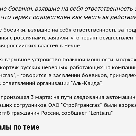
е боевики, взявшие на себя ответственность 
 что теракт осуществлен как месть за действи
 боевики, взявшие на себя ответственность за по
ны с россиянами, заявили, что теракт осуществлен 
ия российских властей в Чечне.
уя взрывное устройство большой мощности, моджа
 кортеж русских неверных, работающих на компани
нсгаз", - говорится в заявлении боевиков, принадл
 ответвлений организации "Аль-Каида".
произошел 3 марта: на пути следования автомашин
ших сотрудников ОАО "Стройтрансгаз", были взорв
огиб гражданин России, сообщает "Lenta.ru"
алы по теме