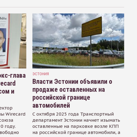
кс-глава
ЭСТОНИЯ
Власти Эстонии объявили о
recard
продаже оставленных на
сом и
российской границе
автомобилей
ектор
ы Wirecard
С октября 2025 года Транспортный
осоюза
департамент Эстонии начнет изымать
0 году.
оставленные на парковке возле КПП
свободно
на российской границе автомобили, а