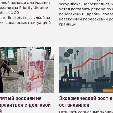
енной помощи для Украины
Уссурийска. Велосипедист,
еханизма Priority Ukraine
хотел поставить рекорд по 
s List. Об
пересечения Евразии, подо
ает Reuters со ссылкой на
незаконном пересечении р
ика, знакомых с ситуацией
границы
пятый россиян не
Экономический рост в
равиться с долговой
остановился
й
Отрицать серьезные эконо