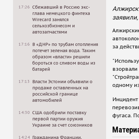
17:26
Сбежавший в Россию экс-
Алжирски
глава немецкого финтеха
заявили,
Wirecard занялся
сельхозбизнесом и
Алжирские
автозапчастями
автоколон
17:16
В «ДНР» по трубам отопления
за действ
потечет зеленая вода. Таким
образом «власти» решили
"Использ
бороться со сливом воды из
взорвали
батарей
"Стройтра
17:13
Власти Эстонии объявили о
одному из
продаже оставленных на
российской границе
Инцидент 
автомобилей
перевозив
14:30
США одобрили поставку
фугаса. П
первой партии оружия
Украине за счет союзников
Матери
14:24
Гражданина Франции,