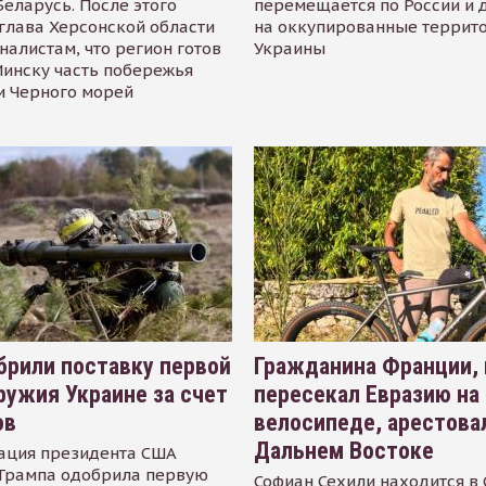
Беларусь. После этого
перемещается по России и 
глава Херсонской области
на оккупированные террит
налистам, что регион готов
Украины
инску часть побережья
и Черного морей
рили поставку первой
Гражданина Франции,
ружия Украине за счет
пересекал Евразию на
ов
велосипеде, арестова
Дальнем Востоке
ация президента США
Трампа одобрила первую
Софиан Сехили находится в