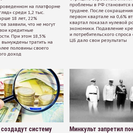
проблемы в РФ становится 
проведенном на платформе
труднее. После сокращения
гляд» среди 1,2 тыс.
первом квартале на 0,6% в
арше 18 лет, 22%
квартал показал нулевой р
ов заявили, что не могут
экономики. Подавление кр
свои кредитные
и потребительского спроса
сти. При этом 18,5%
ЦБ дало свои результаты
 вынуждены тратить на
олее половины своего
ого доход
 создадут систему
Минкульт запретил по