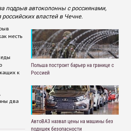
за подрыв автоколонны с россиянами,
я российских властей в Чечне.
дрыв
как месть
хеды
ю
Польша построит барьер на границе с
ежащих к
Россией
,
аны два
АвтоВАЗ назвал цены на машины без
подушек безопасности