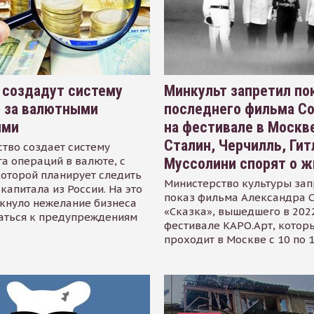
 создадут систему
Минкульт запретил по
я за валютными
последнего фильма С
ями
на фестивале в Москве
Сталин, Черчилль, Гит
тво создает систему
а операций в валюте, с
Муссолини спорят о ж
оторой планирует следить
Министерство культуры зап
капитала из России. На это
показ фильма Александра 
кнуло нежелание бизнеса
«Сказка», вышедшего в 2022
аться к предупреждениям
фестивале КАРО.Арт, котор
проходит в Москве с 10 по 