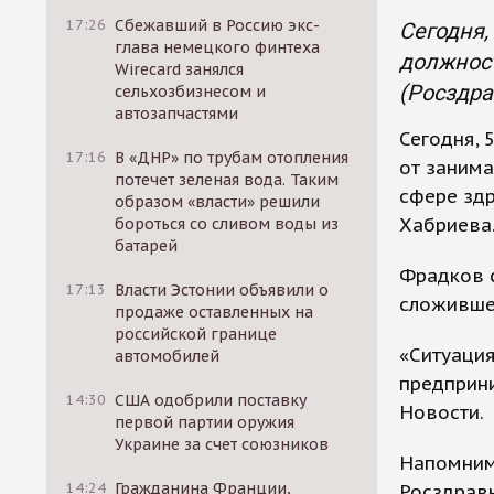
17:26
Сбежавший в Россию экс-
Сегодня,
глава немецкого финтеха
должност
Wirecard занялся
(Росздра
сельхозбизнесом и
автозапчастями
Сегодня, 
17:16
В «ДНР» по трубам отопления
от заним
потечет зеленая вода. Таким
сфере зд
образом «власти» решили
Хабриева
бороться со сливом воды из
батарей
Фрадков с
17:13
Власти Эстонии объявили о
сложившей
продаже оставленных на
российской границе
«Ситуация
автомобилей
предприни
14:30
США одобрили поставку
Новости.
первой партии оружия
Украине за счет союзников
Напомним,
14:24
Гражданина Франции,
Росздравн