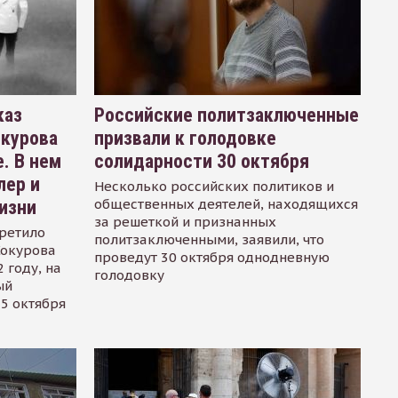
каз
Российские политзаключенные
окурова
призвали к голодовке
. В нем
солидарности 30 октября
лер и
Несколько российских политиков и
общественных деятелей, находящихся
изни
за решеткой и признанных
ретило
политзаключенными, заявили, что
Сокурова
проведут 30 октября однодневную
 году, на
голодовку
ый
15 октября