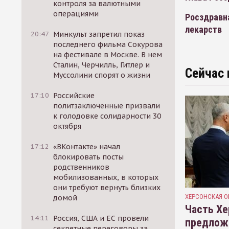
контроля за валютными
операциями
Росздравн
лекарств
20:47
Минкульт запретил показ
последнего фильма Сокурова
на фестивале в Москве. В нем
Сталин, Черчилль, Гитлер и
Сейчас 
Муссолини спорят о жизни
17:10
Российские
политзаключенные призвали
к голодовке солидарности 30
октября
17:12
«ВКонтакте» начал
блокировать посты
родственников
мобилизованных, в которых
они требуют вернуть близких
ХЕРСОНСКАЯ О
домой
Часть Хе
14:11
Россия, США и ЕС провели
предлож
секретные переговоры за