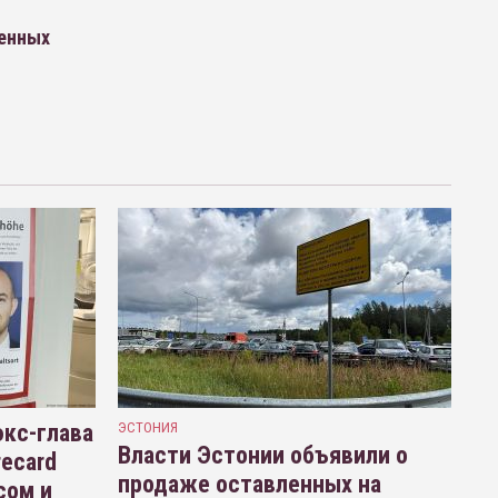
венных
кс-глава
ЭСТОНИЯ
Власти Эстонии объявили о
recard
продаже оставленных на
сом и