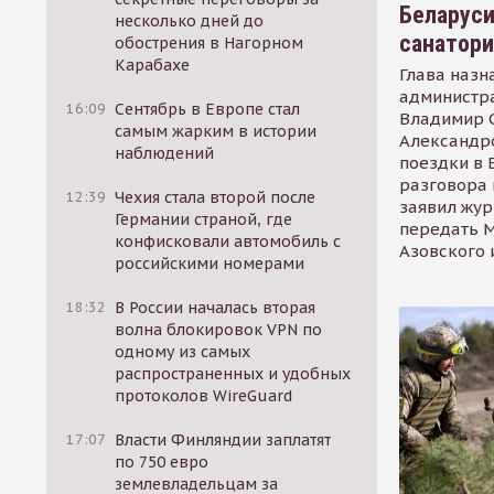
Беларуси
несколько дней до
санатор
обострения в Нагорном
Карабахе
Глава назн
администр
16:09
Сентябрь в Европе стал
Владимир С
самым жарким в истории
Александр
наблюдений
поездки в 
разговора 
12:39
Чехия стала второй после
заявил жур
Германии страной, где
передать М
конфисковали автомобиль с
Азовского 
российскими номерами
18:32
В России началась вторая
волна блокировок VPN по
одному из самых
распространенных и удобных
протоколов WireGuard
17:07
Власти Финляндии заплатят
по 750 евро
землевладельцам за