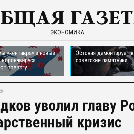
ЭКОНОМИКА
ы «кентавра» и новые
Эстония демонтирует в
 коронавируса
советские памятники
ют тревогу
28
дков уволил главу Р
арственный кризис