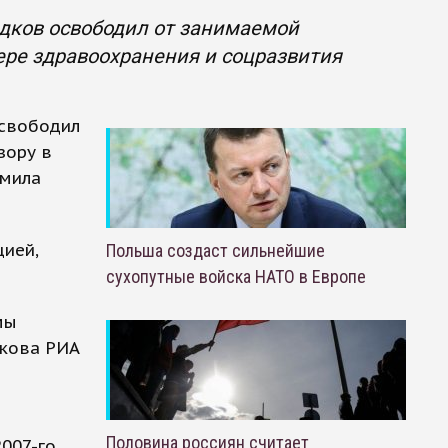
адков освободил от занимаемой
ере здравоохранения и соцразвития
освободил
зору в
амила
цией,
Польша создаст сильнейшие
сухопутные войска НАТО в Европе
мы
дкова РИА
Половина россиян считает
007-го