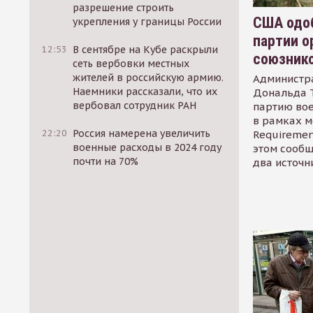
разрешение строить
США одоб
укрепления у границы России
партии о
12:53
В сентябре на Кубе раскрыли
союзник
сеть вербовки местных
жителей в российскую армию.
Администр
Наемники рассказали, что их
Дональда 
вербовал сотрудник РАН
партию во
в рамках м
22:20
Россия намерена увеличить
Requirement
военные расходы в 2024 году
этом сообщ
почти на 70%
два источн