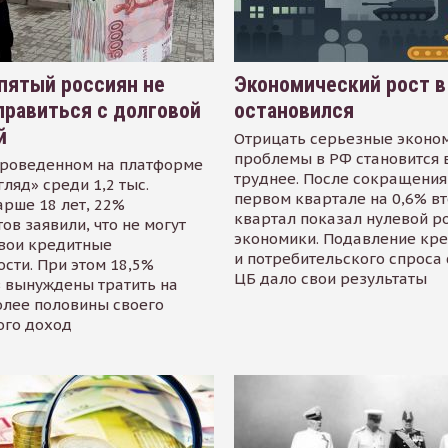
пятый россиян не
Экономический рост в
равиться с долговой
остановился
й
Отрицать серьезные эконо
проблемы в РФ становится 
проведенном на платформе
труднее. После сокращения
гляд» среди 1,2 тыс.
первом квартале на 0,6% в
арше 18 лет, 22%
квартал показал нулевой р
ов заявили, что не могут
экономики. Подавление кр
свои кредитные
и потребительского спроса
сти. При этом 18,5%
ЦБ дало свои результаты
 вынуждены тратить на
олее половины своего
ого доход