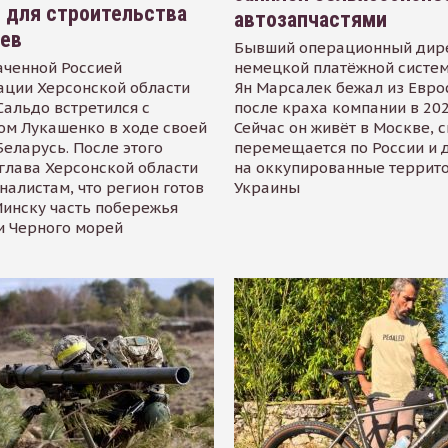
 для строительства
автозапчастями
иев
Бывший операционный дир
аченной Россией
немецкой платёжной систем
ации Херсонской области
Ян Марсалек бежал из Евр
альдо встретился с
после краха компании в 202
ом Лукашенко в ходе своей
Сейчас он живёт в Москве, 
Беларусь. После этого
перемещается по России и 
глава Херсонской области
на оккупированные террит
налистам, что регион готов
Украины
инску часть побережья
и Черного морей