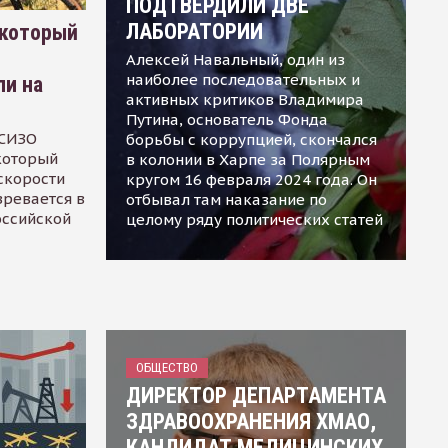
ПОДТВЕРДИЛИ ДВЕ
ЛАБОРАТОРИИ
 который
Алексей Навальный, один из
наиболее последовательных и
ли на
активных критиков Владимира
Путина, основатель Фонда
 СИЗО
борьбы с коррупцией, скончался
 который
в колонии в Харпе за Полярным
скорости
кругом 16 февраля 2024 года. Он
зревается в
отбывал там наказание по
оссийской
целому ряду политических статей
ОБЩЕСТВО
ДИРЕКТОР ДЕПАРТАМЕНТА
ЗДРАВООХРАНЕНИЯ ХМАО,
КАНДИДАТ МЕДИЦИНСКИХ