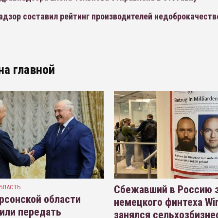
адзор составил рейтинг производителей недоброкачест
на главной
БЛАСТЬ
Сбежавший в Россию э
рсонской области
немецкого финтеха Wi
или передать
занялся сельхозбизне