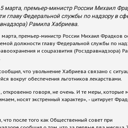
 5 марта, премьер-министр России Михаил Фр
и главу Федеральной службы по надзору в сф
внадзора) Рамила Хабриева.
5 марта, премьер-министр России Михаил Фрадков 
аемой должности главу Федеральной службы по над
равоохранения и соцразвития (Росздравнадзора) Р
.
ообщил, что увольнение Хабриева связано с ситуа
ся вокруг обеспечения льготников лекарствами.
, откровенно говоря, не очень. И те меры, которые 
маем, носят экстренный характер», - цитирует Фра
 что после того как Общественный совет при
адзоре сообщил о том, что за первые два месяца 2