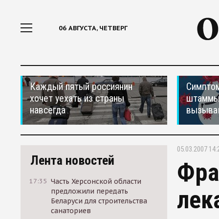
06 АВГУСТА, ЧЕТВЕРГ
Каждый пятый россиянин
Симптом
хочет уехать из страны
штаммы
навсегда
вызыва
05.03.2007 14:
Лента новостей
Фра
17:35
Часть Херсонской области
лек
предложили передать
Беларуси для строительства
санаториев