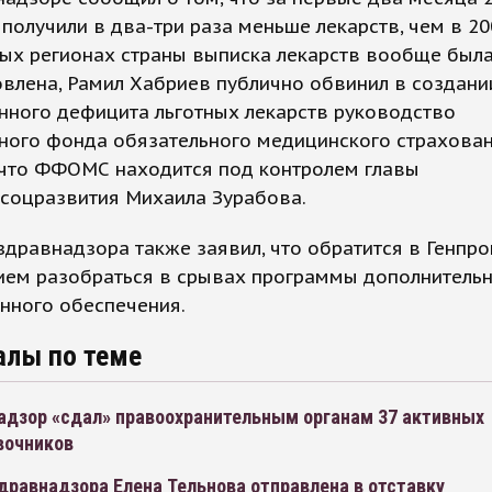
 получили в два-три раза меньше лекарств, чем в 200
рых регионах страны выписка лекарств вообще был
влена, Рамил Хабриев публично обвинил в создани
нного дефицита льготных лекарств руководство
ного фонда обязательного медицинского страхован
 что ФФОМС находится под контролем главы
соцразвития Михаила Зурабова.
здравнадзора также заявил, что обратится в Генпро
ием разобраться в срывах программы дополнитель
нного обеспечения.
алы по теме
адзор «сдал» правоохранительным органам 37 активных
вочников
дравнадзора Елена Тельнова отправлена в отставку