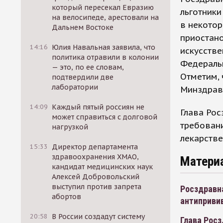
который пересекал Евразию
льготники
на велосипеде, арестовали на
в некото
Дальнем Востоке
приостано
14:16
Юлия Навальная заявила, что
искусстве
политика отравили в колонии
Федераль
— это, по ее словам,
Отметим,
подтвердили две
лаборатории
Минздрав
14:09
Каждый пятый россиян не
Глава Рос
может справиться с долговой
требован
нагрузкой
лекарстве
15:33
Директор департамента
здравоохранения ХМАО,
Матери
кандидат медицинских наук
Алексей Добровольский
выступил против запрета
Росздравн
абортов
антиприви
20:58
В России создадут систему
Глава Росз