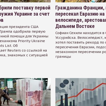
рили поставку первой
Гражданина Франции,
ружия Украине за счет
пересекал Евразию на
ов
велосипеде, арестова
Дальнем Востоке
ация президента США
Трампа одобрила первую
Софиан Сехили находится в
енной помощи для Украины
Уссурийска. Велосипедист,
еханизма Priority Ukraine
хотел поставить рекорд по 
s List. Об
пересечения Евразии, подо
ает Reuters со ссылкой на
незаконном пересечении р
ика, знакомых с ситуацией
границы