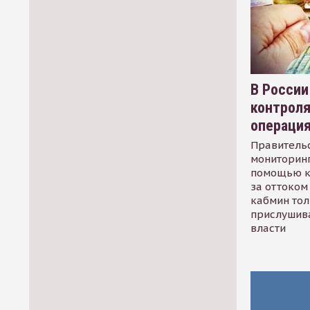
В России
контрол
операци
Правительс
мониторинг
помощью к
за оттоком 
кабмин тол
прислушив
власти