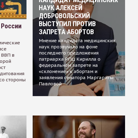
НАУК АЛЕКСЕЙ
ДОБРОВОЛЬСКИЙ
ВЫСТУПИЛ ПРОТИВ
 России
ЗАПРЕТА АБОРТОВ
Мнение кандидата медицинских
мические
наук прозвучало на фоне
все
последнего предложения
 ВВП в
патриарха РПЦ Кирилла о
торой
федеральном запрете на
ост
«склонение» к абортам и
едитования
заявления сенатора Маргариты
 со стороны
Павловой