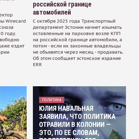
российской границе
автомобилей
ектор
ы Wirecard
С октября 2025 года Транспортный
осоюза
департамент Эстонии начнет изымать
0 году.
оставленные на парковке возле КПП
свободно
на российской границе автомобили, а
даже ездит
потом - если их законные владельцы
ории
не объявятся через месяц - продавать.
Об этом сообщает эстонское издание
ERR
ПОЛИТИКА
ЮЛИЯ НАВАЛЬНАЯ
ЗАЯВИЛА, ЧТО ПОЛИТИКА
ОТРАВИЛИ В КОЛОНИИ —
ЭТО, ПО ЕЕ СЛОВАМ,