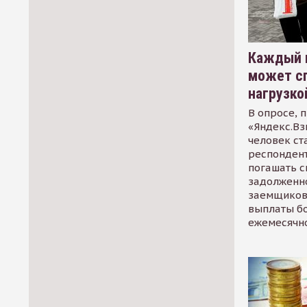
Каждый 
может сп
нагрузко
В опросе, 
«Яндекс.Вз
человек ст
респондент
погашать 
задолженно
заемщиков
выплаты б
ежемесячн