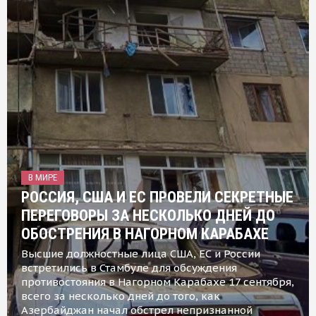
В МИРЕ
РОССИЯ, США И ЕС ПРОВЕЛИ СЕКРЕТНЫЕ
ПЕРЕГОВОРЫ ЗА НЕСКОЛЬКО ДНЕЙ ДО
ОБОСТРЕНИЯ В НАГОРНОМ КАРАБАХЕ
Высшие должностные лица США, ЕС и России
встретились в Стамбуле для обсуждения
противостояния в Нагорном Карабахе 17 сентября,
всего за несколько дней до того, как
Азербайджан начал обстрел непризнанной