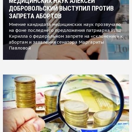
МЕДИЦИНСКИХ НАУК АЛЕКСЕЙ
ДОБРОВОЛЬСКИЙ ВЫСТУПИЛ ПРОТИВ
ЗАПРЕТА АБОРТОВ
Мнение кандидата медицинских наук прозвучало
на фоне последнего предложения патриарха РПЦ
Кирилла о федеральном запрете на «склонение» к
абортам и заявления сенатора Маргариты
Павловой