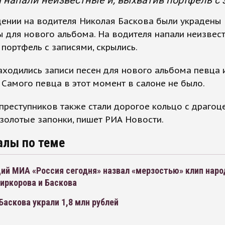
 напали неизвестные и, выхватив портфель с 
дении на водителя Николая Баскова были украдены
 для нового альбома. На водителя напали неизвест
портфель с записями, скрылись.
аходились записи песен для нового альбома певца 
. Самого певца в этот момент в салоне не было.
преступников также стали дорогое кольцо с драго
золотые запонки, пишет РИА Новости.
алы по теме
ий МИА «Россия сегодня» назвал «мерзостью» клип нар
иркорова и Баскова
Баскова украли 1,8 млн рублей