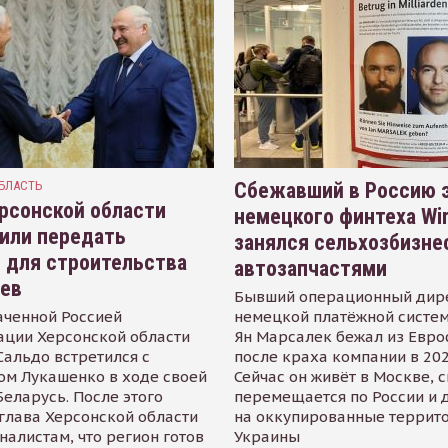
БЛАСТЬ
Сбежавший в Россию э
рсонской области
немецкого финтеха Wi
или передать
занялся сельхозбизне
 для строительства
автозапчастями
иев
Бывший операционный дир
аченной Россией
немецкой платёжной систем
ации Херсонской области
Ян Марсалек бежал из Евр
альдо встретился с
после краха компании в 202
ом Лукашенко в ходе своей
Сейчас он живёт в Москве, 
Беларусь. После этого
перемещается по России и 
глава Херсонской области
на оккупированные террит
налистам, что регион готов
Украины