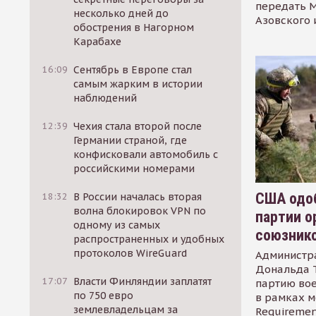
передать М
несколько дней до
Азовского 
обострения в Нагорном
Карабахе
16:09
Сентябрь в Европе стал
самым жарким в истории
наблюдений
12:39
Чехия стала второй после
Германии страной, где
конфисковали автомобиль с
российскими номерами
США одоб
18:32
В России началась вторая
волна блокировок VPN по
партии о
одному из самых
союзник
распространенных и удобных
протоколов WireGuard
Администр
Дональда 
17:07
Власти Финляндии заплатят
партию во
по 750 евро
в рамках м
землевладельцам за
Requirement