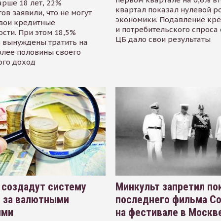
арше 18 лет, 22%
квартал показал нулевой р
ов заявили, что не могут
экономики. Подавление кр
свои кредитные
и потребительского спроса
сти. При этом 18,5%
ЦБ дало свои результаты
 вынуждены тратить на
олее половины своего
ого доход
 создадут систему
Минкульт запретил по
я за валютными
последнего фильма С
ями
на фестивале в Москве