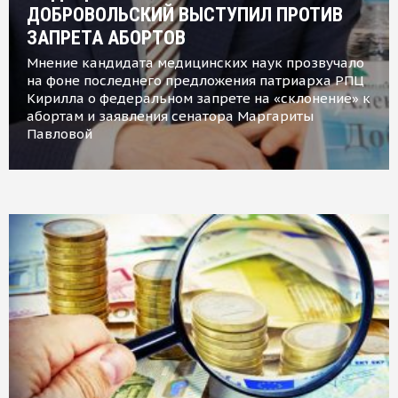
ДОБРОВОЛЬСКИЙ ВЫСТУПИЛ ПРОТИВ
ЗАПРЕТА АБОРТОВ
Мнение кандидата медицинских наук прозвучало
на фоне последнего предложения патриарха РПЦ
Кирилла о федеральном запрете на «склонение» к
абортам и заявления сенатора Маргариты
Павловой