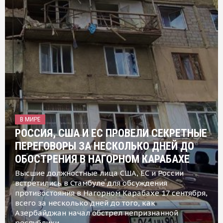
В МИРЕ
РОССИЯ, США И ЕС ПРОВЕЛИ СЕКРЕТНЫЕ
ПЕРЕГОВОРЫ ЗА НЕСКОЛЬКО ДНЕЙ ДО
ОБОСТРЕНИЯ В НАГОРНОМ КАРАБАХЕ
Высшие должностные лица США, ЕС и России
встретились в Стамбуле для обсуждения
противостояния в Нагорном Карабахе 17 сентября,
всего за несколько дней до того, как
Азербайджан начал обстрел непризнанной
республики