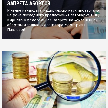
ЗАПРЕТА АБОРТОВ
Мнение кандидата медицинских наук прозвучало
на фоне последнего предложения патриарха РПЦ
Кирилла о федеральном запрете на «склонение» к
абортам и заявления сенатора Маргариты
Павловой