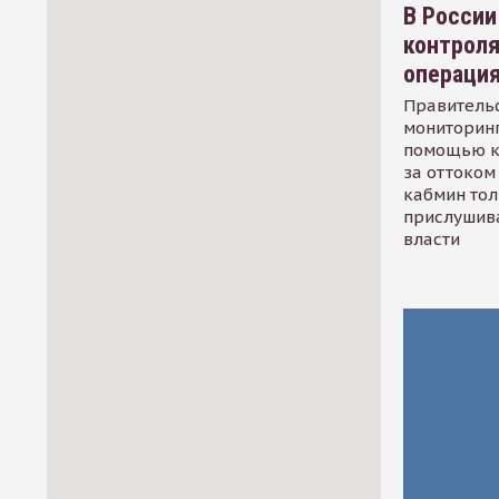
В России
контрол
операци
Правительс
мониторинг
помощью к
за оттоком 
кабмин тол
прислушив
власти