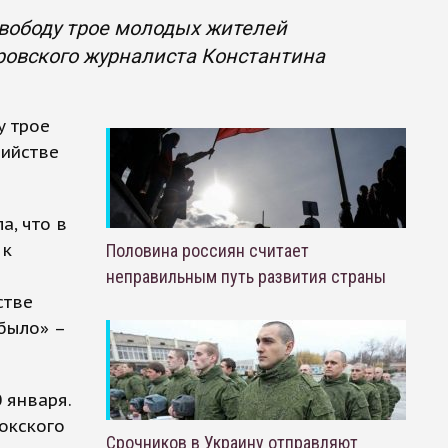
свободу трое молодых жителей
аровского журналиста Константина
у трое
бийстве
а, что в
 к
Половина россиян считает
неправильным путь развития страны
стве
было» –
 января.
токского
Срочников в Украину отправляют