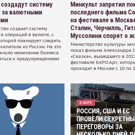
 создадут систему
Минкульт запретил по
я за валютными
последнего фильма С
ями
на фестивале в Москве
Сталин, Черчилль, Гит
тво создает систему
а операций в валюте, с
Муссолини спорят о ж
оторой планирует следить
Министерство культуры зап
капитала из России. На это
показ фильма Александра 
кнуло нежелание бизнеса
«Сказка», вышедшего в 2022
аться к предупреждениям
фестивале КАРО.Арт, котор
проходит в Москве с 10 по 
В МИРЕ
РОССИЯ, США И ЕС
ПРОВЕЛИ СЕКРЕТНЫ
ПЕРЕГОВОРЫ ЗА
НЕСКОЛЬКО ДНЕЙ Д