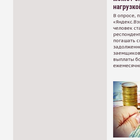
нагрузко
В опросе, 
«Яндекс.Вз
человек ст
респондент
погашать 
задолженно
заемщиков
выплаты б
ежемесячн