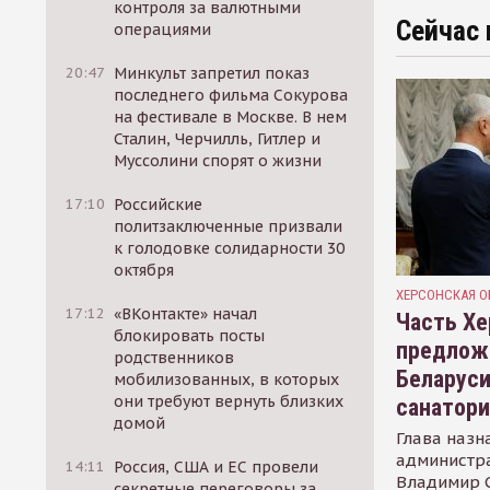
контроля за валютными
Сейчас 
операциями
20:47
Минкульт запретил показ
последнего фильма Сокурова
на фестивале в Москве. В нем
Сталин, Черчилль, Гитлер и
Муссолини спорят о жизни
17:10
Российские
политзаключенные призвали
к голодовке солидарности 30
октября
ХЕРСОНСКАЯ О
17:12
«ВКонтакте» начал
Часть Хе
блокировать посты
предлож
родственников
Беларуси
мобилизованных, в которых
они требуют вернуть близких
санатор
домой
Глава назн
администр
14:11
Россия, США и ЕС провели
Владимир С
секретные переговоры за