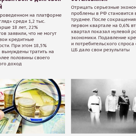
й
Отрицать серьезные эконо
проблемы в РФ становится 
проведенном на платформе
труднее. После сокращения
гляд» среди 1,2 тыс.
первом квартале на 0,6% в
арше 18 лет, 22%
квартал показал нулевой р
ов заявили, что не могут
экономики. Подавление кр
свои кредитные
и потребительского спроса
сти. При этом 18,5%
ЦБ дало свои результаты
 вынуждены тратить на
олее половины своего
ого доход