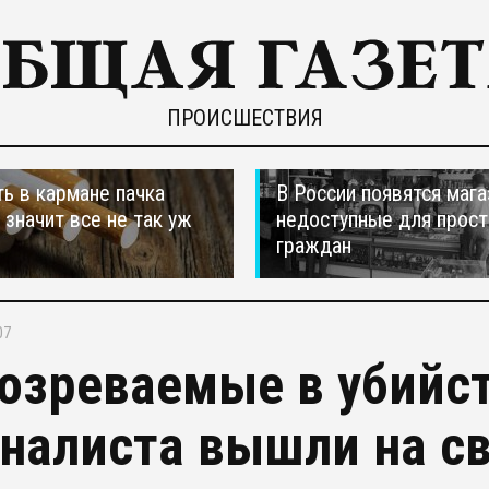
ПРОИСШЕСТВИЯ
ть в кармане пачка
В России появятся мага
, значит все не так уж
недоступные для прос
граждан
07
озреваемые в убийст
налиста вышли на с