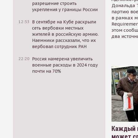
разрешение строить
Дональда 
укрепления у границы России
партию во
в рамках м
12:53
В сентябре на Кубе раскрыли
Requirement
сеть вербовки местных
этом сообщ
жителей в российскую армию.
два источн
Наемники рассказали, что их
вербовал сотрудник РАН
22:20
Россия намерена увеличить
военные расходы в 2024 году
почти на 70%
Каждый 
может сп