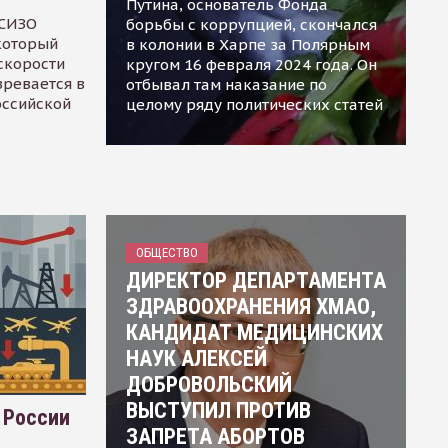
Путина, основатель Фонда
 СИЗО
борьбы с коррупцией, скончался
 который
в колонии в Харпе за Полярным
скорости
кругом 16 февраля 2024 года. Он
зревается в
отбывал там наказание по
оссийской
целому ряду политических статей
ОБЩЕСТВО
ДИРЕКТОР ДЕПАРТАМЕНТА
ЗДРАВООХРАНЕНИЯ ХМАО,
КАНДИДАТ МЕДИЦИНСКИХ
НАУК АЛЕКСЕЙ
ДОБРОВОЛЬСКИЙ
ВЫСТУПИЛ ПРОТИВ
 России
ЗАПРЕТА АБОРТОВ