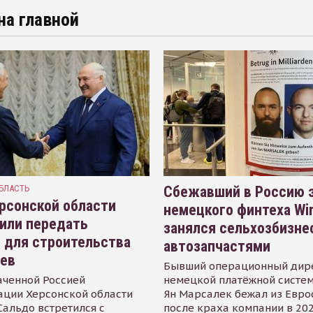
на главной
БЛАСТЬ
Сбежавший в Россию э
рсонской области
немецкого финтеха Wi
или передать
занялся сельхозбизне
 для строительства
автозапчастями
иев
Бывший операционный дир
аченной Россией
немецкой платёжной систем
ации Херсонской области
Ян Марсалек бежал из Евр
альдо встретился с
после краха компании в 202