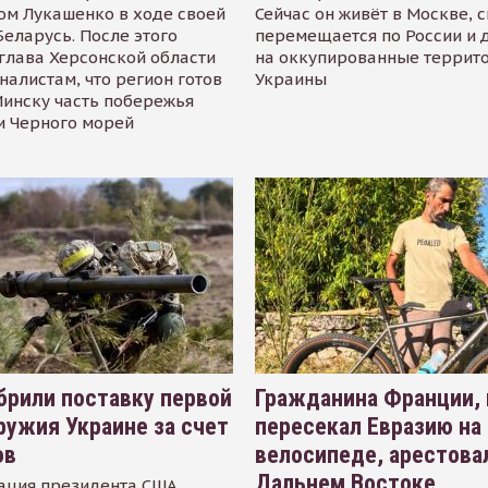
ом Лукашенко в ходе своей
Сейчас он живёт в Москве, 
Беларусь. После этого
перемещается по России и 
глава Херсонской области
на оккупированные террит
налистам, что регион готов
Украины
инску часть побережья
и Черного морей
рили поставку первой
Гражданина Франции,
ружия Украине за счет
пересекал Евразию на
ов
велосипеде, арестова
Дальнем Востоке
ация президента США