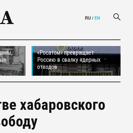
RU
/
EN
зины,
«Росатом» превращает
тых
Россию в свалку ядерных
отходов
ве хабаровского
вободу