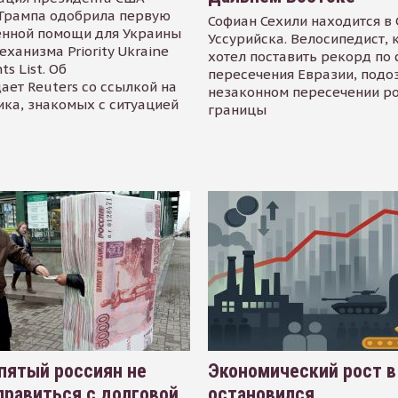
Трампа одобрила первую
Софиан Сехили находится в
енной помощи для Украины
Уссурийска. Велосипедист,
еханизма Priority Ukraine
хотел поставить рекорд по 
s List. Об
пересечения Евразии, подо
ает Reuters со ссылкой на
незаконном пересечении р
ика, знакомых с ситуацией
границы
пятый россиян не
Экономический рост в
равиться с долговой
остановился