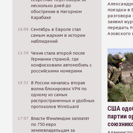
Александр
несколько дней до
поездки в 
обострения в Нагорном
разговора 
Карабахе
заявил жур
передать М
16:09
Сентябрь в Европе стал
Азовского 
самым жарким в истории
наблюдений
12:39
Чехия стала второй после
Германии страной, где
конфисковали автомобиль с
российскими номерами
18:32
В России началась вторая
волна блокировок VPN по
одному из самых
распространенных и удобных
протоколов WireGuard
США одоб
партии о
17:07
Власти Финляндии заплатят
союзник
по 750 евро
землевладельцам за
Администр