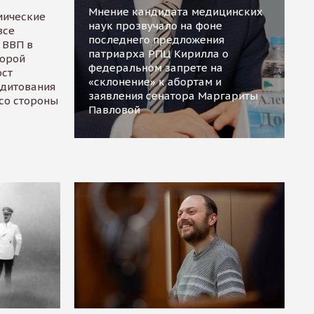
Мнение кандидата медицинских
мические
наук прозвучало на фоне
все
последнего предложения
 ВВП в
патриарха РПЦ Кирилла о
торой
федеральном запрете на
ост
«склонение» к абортам и
едитования
заявления сенатора Маргариты
 со стороны
Павловой