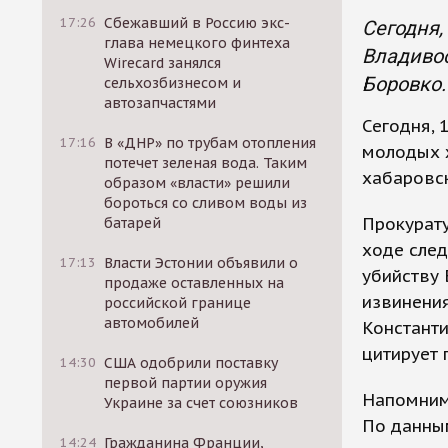
17:26
Сбежавший в Россию экс-
Сегодня,
глава немецкого финтеха
Владивос
Wirecard занялся
Боровко.
сельхозбизнесом и
автозапчастями
Сегодня, 
17:16
В «ДНР» по трубам отопления
молодых 
потечет зеленая вода. Таким
хабаровск
образом «власти» решили
бороться со сливом воды из
Прокурату
батарей
ходе след
17:13
Власти Эстонии объявили о
убийству
продаже оставленных на
извинения
российской границе
автомобилей
Константи
цитирует 
14:30
США одобрили поставку
первой партии оружия
Напомним,
Украине за счет союзников
По данным
14:24
Гражданина Франции,