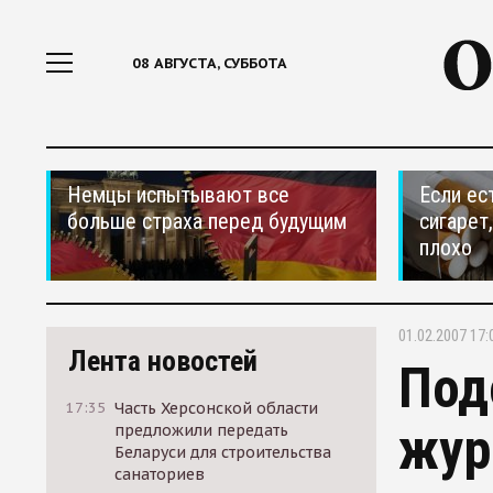
08 АВГУСТА, СУББОТА
Немцы испытывают все
Если ес
больше страха перед будущим
сигарет
плохо
01.02.2007 17:
Лента новостей
Под
17:35
Часть Херсонской области
жур
предложили передать
Беларуси для строительства
санаториев