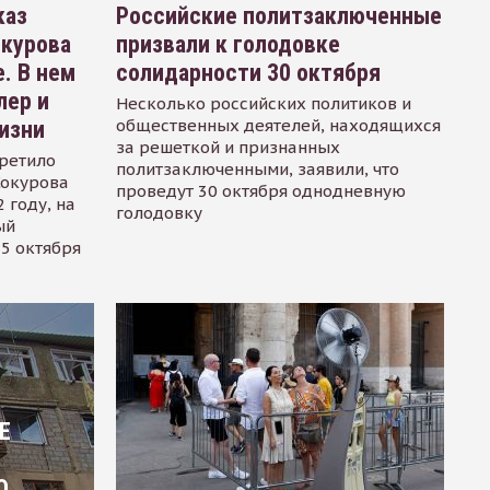
каз
Российские политзаключенные
окурова
призвали к голодовке
. В нем
солидарности 30 октября
лер и
Несколько российских политиков и
общественных деятелей, находящихся
изни
за решеткой и признанных
ретило
политзаключенными, заявили, что
Сокурова
проведут 30 октября однодневную
 году, на
голодовку
ый
15 октября
Е
О