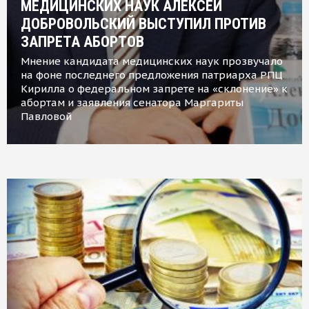
МЕДИЦИНСКИХ НАУК АЛЕКСЕЙ
ДОБРОВОЛЬСКИЙ ВЫСТУПИЛ ПРОТИВ
ЗАПРЕТА АБОРТОВ
Мнение кандидата медицинских наук прозвучало
на фоне последнего предложения патриарха РПЦ
Кирилла о федеральном запрете на «склонение» к
абортам и заявления сенатора Маргариты
Павловой