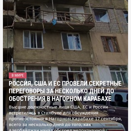
В МИРЕ
РОССИЯ, США И ЕС ПРОВЕЛИ СЕКРЕТНЫЕ
ПЕРЕГОВОРЫ ЗА НЕСКОЛЬКО ДНЕЙ ДО
ОБОСТРЕНИЯ В НАГОРНОМ КАРАБАХЕ
Высшие должностные лица США, ЕС и России
встретились в Стамбуле для обсуждения
противостояния в Нагорном Карабахе 17 сентября,
всего за несколько дней до того, как
Азербайджан начал обстрел непризнанной