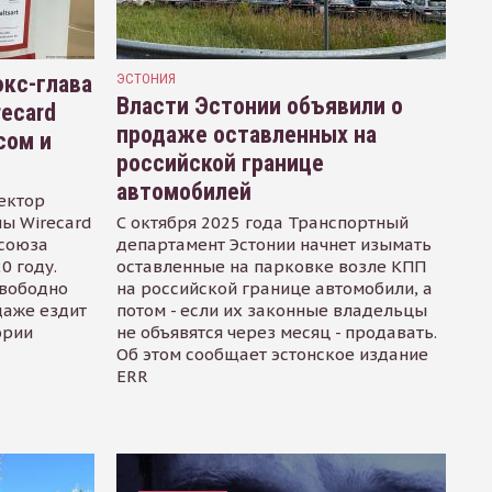
кс-глава
ЭСТОНИЯ
Власти Эстонии объявили о
recard
продаже оставленных на
сом и
российской границе
автомобилей
ектор
ы Wirecard
С октября 2025 года Транспортный
осоюза
департамент Эстонии начнет изымать
0 году.
оставленные на парковке возле КПП
свободно
на российской границе автомобили, а
даже ездит
потом - если их законные владельцы
ории
не объявятся через месяц - продавать.
Об этом сообщает эстонское издание
ERR