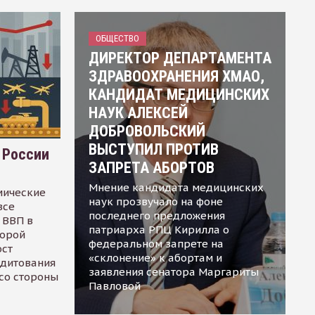
ОБЩЕСТВО
ДИРЕКТОР ДЕПАРТАМЕНТА
ЗДРАВООХРАНЕНИЯ ХМАО,
КАНДИДАТ МЕДИЦИНСКИХ
НАУК АЛЕКСЕЙ
ДОБРОВОЛЬСКИЙ
ВЫСТУПИЛ ПРОТИВ
 России
ЗАПРЕТА АБОРТОВ
Мнение кандидата медицинских
мические
наук прозвучало на фоне
все
последнего предложения
 ВВП в
патриарха РПЦ Кирилла о
торой
федеральном запрете на
ост
«склонение» к абортам и
едитования
заявления сенатора Маргариты
 со стороны
Павловой