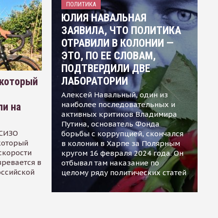
ПОЛИТИКА
ЮЛИЯ НАВАЛЬНАЯ
ЗАЯВИЛА, ЧТО ПОЛИТИКА
ОТРАВИЛИ В КОЛОНИИ —
ЭТО, ПО ЕЕ СЛОВАМ,
ПОДТВЕРДИЛИ ДВЕ
ЛАБОРАТОРИИ
 который
Алексей Навальный, один из
наиболее последовательных и
ли на
активных критиков Владимира
Путина, основатель Фонда
 СИЗО
борьбы с коррупцией, скончался
 который
в колонии в Харпе за Полярным
скорости
кругом 16 февраля 2024 года. Он
зревается в
отбывал там наказание по
оссийской
целому ряду политических статей