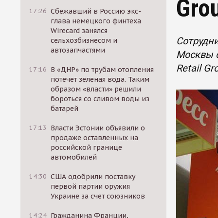
Gro
17:26
Сбежавший в Россию экс-
глава немецкого финтеха
Wirecard занялся
Сотрудни
сельхозбизнесом и
автозапчастями
Москвы с
Retail Gr
17:16
В «ДНР» по трубам отопления
потечет зеленая вода. Таким
образом «власти» решили
бороться со сливом воды из
батарей
17:13
Власти Эстонии объявили о
продаже оставленных на
российской границе
автомобилей
14:30
США одобрили поставку
первой партии оружия
Украине за счет союзников
14:24
Гражданина Франции,