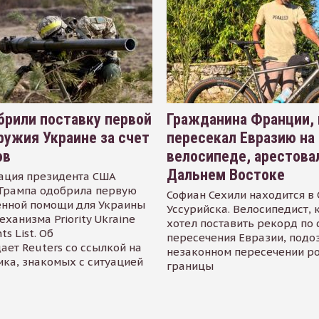
рили поставку первой
Гражданина Франции,
ружия Украине за счет
пересекал Евразию на
ов
велосипеде, арестова
Дальнем Востоке
ация президента США
Трампа одобрила первую
Софиан Сехили находится в
енной помощи для Украины
Уссурийска. Велосипедист,
еханизма Priority Ukraine
хотел поставить рекорд по 
s List. Об
пересечения Евразии, подо
ает Reuters со ссылкой на
незаконном пересечении р
ика, знакомых с ситуацией
границы