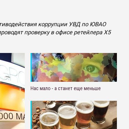
отиводействия коррупции УВД по ЮВАО
роводят проверку в офисе ретейлера X5
Нас мало - а станет еще меньше