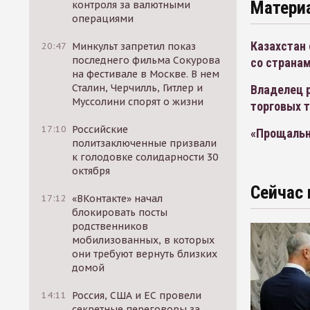
Матери
контроля за валютными
операциями
Казахстан 
20:47
Минкульт запретил показ
последнего фильма Сокурова
со страна
на фестивале в Москве. В нем
Сталин, Черчилль, Гитлер и
Владелец р
Муссолини спорят о жизни
торговых 
17:10
Российские
«Прощальн
политзаключенные призвали
к голодовке солидарности 30
октября
Сейчас 
17:12
«ВКонтакте» начал
блокировать посты
родственников
мобилизованных, в которых
они требуют вернуть близких
домой
14:11
Россия, США и ЕС провели
секретные переговоры за