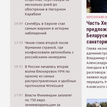
несколько дней до
обострения в Нагорном
Карабахе
ХЕРСОНСКАЯ О
Часть Хе
16:09
Сентябрь в Европе стал
предлож
самым жарким в истории
наблюдений
Беларуси
санатор
12:39
Чехия стала второй после
Германии страной, где
Глава назн
конфисковали автомобиль с
администр
российскими номерами
Владимир С
Александр
18:32
В России началась вторая
поездки в 
волна блокировок VPN по
разговора 
одному из самых
заявил жур
распространенных и удобных
передать М
протоколов WireGuard
Азовского 
17:07
Власти Финляндии заплатят
по 750 евро
землевладельцам за