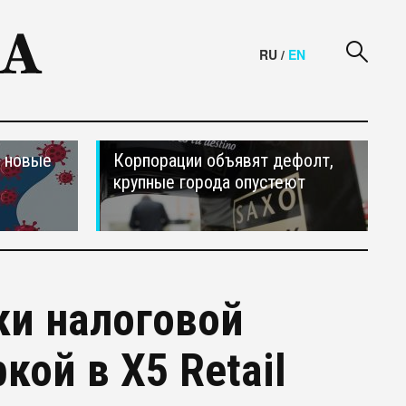
RU
/
EN
и новые
Корпорации объявят дефолт,
крупные города опустеют
ки налоговой
ой в X5 Retail