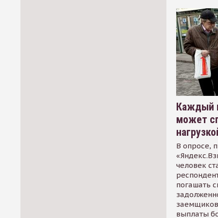
Каждый 
может сп
нагрузко
В опросе, 
«Яндекс.Вз
человек ст
респондент
погашать 
задолженно
заемщиков
выплаты б