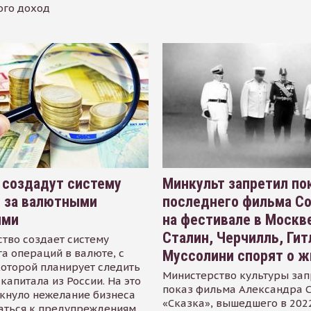
ого доход
 создадут систему
Минкульт запретил по
я за валютными
последнего фильма С
ями
на фестивале в Москве
Сталин, Черчилль, Гит
тво создает систему
а операций в валюте, с
Муссолини спорят о ж
оторой планирует следить
Министерство культуры зап
капитала из России. На это
показ фильма Александра 
кнуло нежелание бизнеса
«Сказка», вышедшего в 2022
аться к предупреждениям