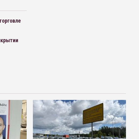
торговле
акрытии