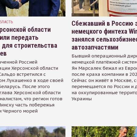
БЛАСТЬ
Сбежавший в Россию э
рсонской области
немецкого финтеха Wi
или передать
занялся сельхозбизне
 для строительства
автозапчастями
иев
Бывший операционный дир
аченной Россией
немецкой платёжной систем
ации Херсонской области
Ян Марсалек бежал из Евр
альдо встретился с
после краха компании в 202
ом Лукашенко в ходе своей
Сейчас он живёт в Москве, 
Беларусь. После этого
перемещается по России и 
глава Херсонской области
на оккупированные террит
налистам, что регион готов
Украины
инску часть побережья
и Черного морей