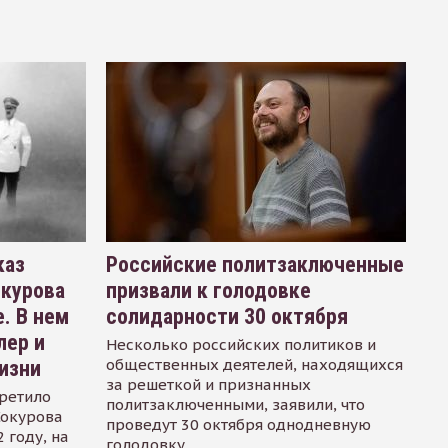
каз
Российские политзаключенные
окурова
призвали к голодовке
. В нем
солидарности 30 октября
лер и
Несколько российских политиков и
общественных деятелей, находящихся
изни
за решеткой и признанных
ретило
политзаключенными, заявили, что
Сокурова
проведут 30 октября однодневную
 году, на
голодовку