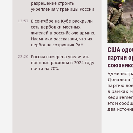
разрешение строить
укрепления у границы России
12:53
В сентябре на Кубе раскрыли
сеть вербовки местных
жителей в российскую армию.
Наемники рассказали, что их
вербовал сотрудник РАН
США одоб
партии о
22:20
Россия намерена увеличить
военные расходы в 2024 году
союзник
почти на 70%
Администр
Дональда 
партию во
в рамках м
Requirement
этом сообщ
два источн