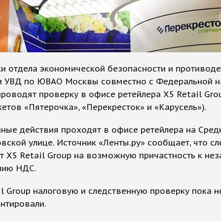
и отдела экономической безопасности и противод
и УВД по ЮВАО Москвы совместно с Федеральной н
роводят проверку в офисе ретейлера X5 Retail Grou
етов «Пятерочка», «Перекресток» и «Карусель»).
ные действия проходят в офисе ретейлера на Сред
вской улице. Источник «Ленты.ру» сообщает, что с
 X5 Retail Group на возможную причастность к не
ию НДС.
il Group налоговую и следственную проверку пока н
нтировали.