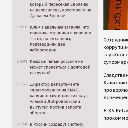
который пересекал Евразию
на велосипеде, арестовали на
Дальнем Востоке
14:16
Юлия Навальная заявила, что
политика отравили в колонии
— это, по ее словам,
Сотрудник
подтвердили две
коррупци
лаборатории
службой п
супермарк
14:09
Каждый пятый россиян не
может справиться с долговой
нагрузкой
Следствен
Калитнико
15:33
Директор департамента
проверяют
здравоохранения ХМАО,
кандидат медицинских наук
возмещен
Алексей Добровольский
выступил против запрета
В X5 Reta
абортов
прокомме
20:58
В России создадут систему