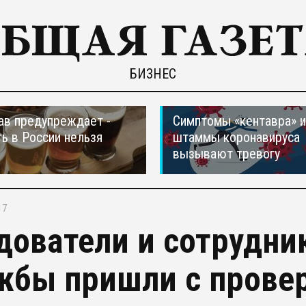
БИЗНЕС
в предупреждает -
Симптомы «кентавра» 
ть в России нельзя
штаммы коронавируса
вызывают тревогу
17
дователи и сотрудни
жбы пришли с проверк