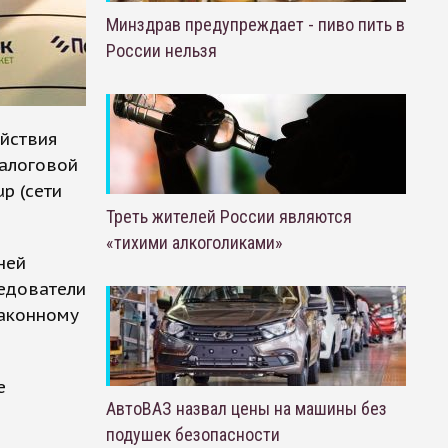
Минздрав предупреждает - пиво пить в
России нельзя
ействия
алоговой
p (сети
Треть жителей России являются
«тихими алкоголиками»
ней
ледователи
законному
е
АвтоВАЗ назвал цены на машины без
подушек безопасности