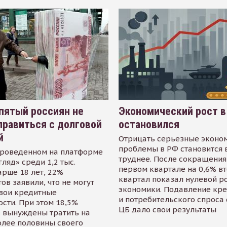
пятый россиян не
Экономический рост в
равиться с долговой
остановился
й
Отрицать серьезные эконо
проблемы в РФ становится 
проведенном на платформе
труднее. После сокращения
гляд» среди 1,2 тыс.
первом квартале на 0,6% в
арше 18 лет, 22%
квартал показал нулевой р
ов заявили, что не могут
экономики. Подавление кр
свои кредитные
и потребительского спроса
сти. При этом 18,5%
ЦБ дало свои результаты
 вынуждены тратить на
олее половины своего