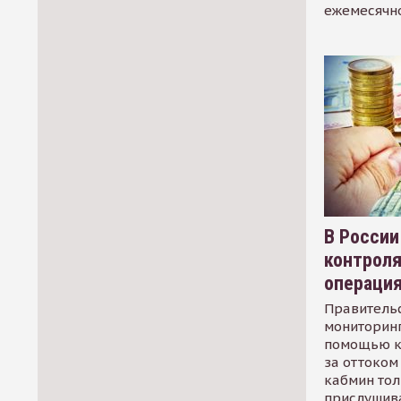
ежемесячн
В России
контрол
операци
Правительс
мониторинг
помощью к
за оттоком 
кабмин тол
прислушив