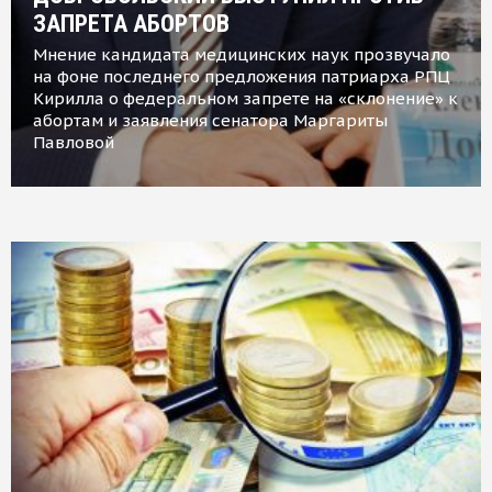
ЗАПРЕТА АБОРТОВ
Мнение кандидата медицинских наук прозвучало
на фоне последнего предложения патриарха РПЦ
Кирилла о федеральном запрете на «склонение» к
абортам и заявления сенатора Маргариты
Павловой