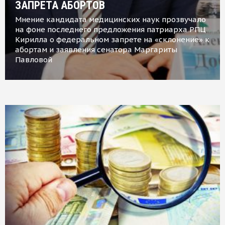
ЗАПРЕТА АБОРТОВ
Мнение кандидата медицинских наук прозвучало
на фоне последнего предложения патриарха РПЦ
Кирилла о федеральном запрете на «склонение» к
абортам и заявления сенатора Маргариты
Павловой