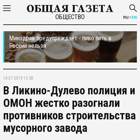
ОБЩЕСТВО
RU
/
EN
Минздрав предупреждает - пиво пить в
России нельзя
18.07.2019 13:58
В Ликино-Дулево полиция и
ОМОН жестко разогнали
противников строительства
мусорного завода