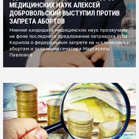
МЕДИЦИНСКИХ НАУК АЛЕКСЕЙ
ДОБРОВОЛЬСКИЙ ВЫСТУПИЛ ПРОТИВ
ЗАПРЕТА АБОРТОВ
Мнение кандидата медицинских наук прозвучало
на фоне последнего предложения патриарха РПЦ
Кирилла о федеральном запрете на «склонение» к
абортам и заявления сенатора Маргариты
Павловой