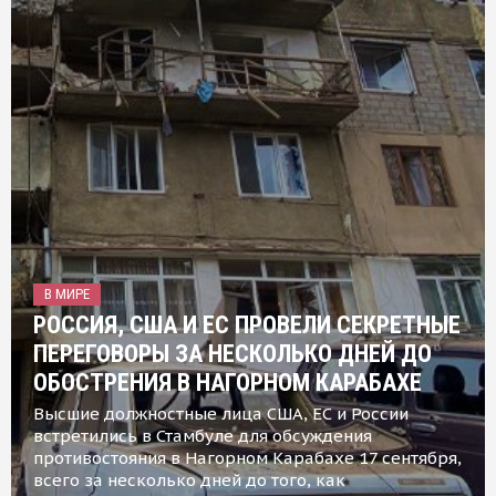
В МИРЕ
РОССИЯ, США И ЕС ПРОВЕЛИ СЕКРЕТНЫЕ
ПЕРЕГОВОРЫ ЗА НЕСКОЛЬКО ДНЕЙ ДО
ОБОСТРЕНИЯ В НАГОРНОМ КАРАБАХЕ
Высшие должностные лица США, ЕС и России
встретились в Стамбуле для обсуждения
противостояния в Нагорном Карабахе 17 сентября,
всего за несколько дней до того, как