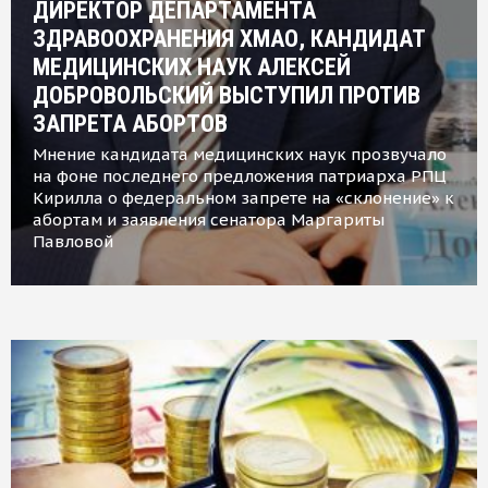
ДИРЕКТОР ДЕПАРТАМЕНТА
ЗДРАВООХРАНЕНИЯ ХМАО, КАНДИДАТ
МЕДИЦИНСКИХ НАУК АЛЕКСЕЙ
ДОБРОВОЛЬСКИЙ ВЫСТУПИЛ ПРОТИВ
ЗАПРЕТА АБОРТОВ
Мнение кандидата медицинских наук прозвучало
на фоне последнего предложения патриарха РПЦ
Кирилла о федеральном запрете на «склонение» к
абортам и заявления сенатора Маргариты
Павловой