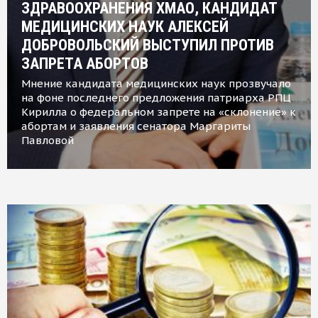
ЗДРАВООХРАНЕНИЯ ХМАО, КАНДИДАТ
МЕДИЦИНСКИХ НАУК АЛЕКСЕЙ
ДОБРОВОЛЬСКИЙ ВЫСТУПИЛ ПРОТИВ
ЗАПРЕТА АБОРТОВ
Мнение кандидата медицинских наук прозвучало
на фоне последнего предложения патриарха РПЦ
Кирилла о федеральном запрете на «склонение» к
абортам и заявления сенатора Маргариты
Павловой