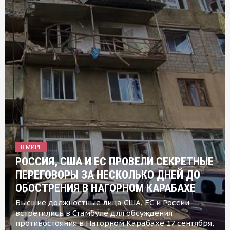
В МИРЕ
РОССИЯ, США И ЕС ПРОВЕЛИ СЕКРЕТНЫЕ
ПЕРЕГОВОРЫ ЗА НЕСКОЛЬКО ДНЕЙ ДО
ОБОСТРЕНИЯ В НАГОРНОМ КАРАБАХЕ
Высшие должностные лица США, ЕС и России
встретились в Стамбуле для обсуждения
противостояния в Нагорном Карабахе 17 сентября,