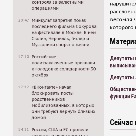
контроля за валютными
нарушител
операциями
расслоенн
весомая ч
20:47
Минкульт запретил показ
последнего фильма Сокурова
которого 
на фестивале в Москве. В нем
Сталин, Черчилль, Гитлер и
Матери
Муссолини спорят о жизни
17:10
Российские
Депутаты 
политзаключенные призвали
выписыван
к голодовке солидарности 30
октября
Депутаты 
17:12
«ВКонтакте» начал
Обществен
блокировать посты
функции Fa
родственников
мобилизованных, в которых
они требуют вернуть близких
домой
Сейчас 
14:11
Россия, США и ЕС провели
секретные переговоры за