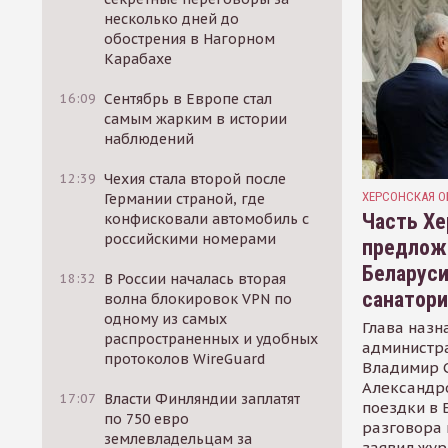
несколько дней до
обострения в Нагорном
Карабахе
16:09
Сентябрь в Европе стал
самым жарким в истории
наблюдений
12:39
Чехия стала второй после
ХЕРСОНСКАЯ О
Германии страной, где
Часть Хе
конфисковали автомобиль с
российскими номерами
предлож
Беларуси
18:32
В России началась вторая
санатор
волна блокировок VPN по
одному из самых
Глава назн
распространенных и удобных
администр
протоколов WireGuard
Владимир С
Александр
17:07
Власти Финляндии заплатят
поездки в 
по 750 евро
разговора 
землевладельцам за
заявил жур