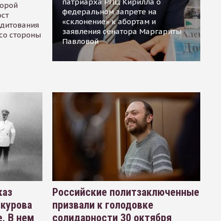
патриарха РПЦ Кирилла о
торой
федеральном запрете на
ост
«склонение» к абортам и
едитования
заявления сенатора Маргариты
 со стороны
Павловой
каз
Российские политзаключенные
окурова
призвали к голодовке
. В нем
солидарности 30 октября