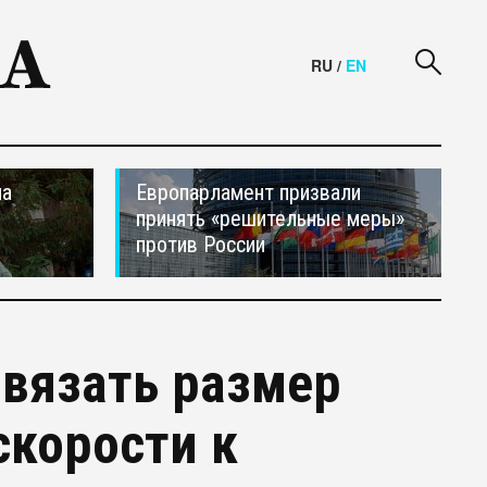
RU
/
EN
на
Европарламент призвали
принять «решительные меры»
против России
вязать размер
скорости к