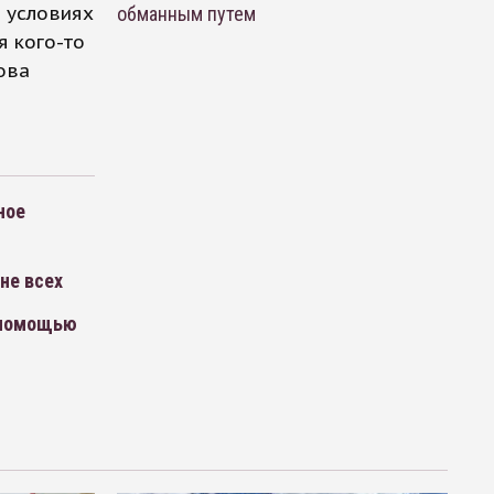
в условиях
обманным путем
я кого-то
ова
ное
не всех
 помощью