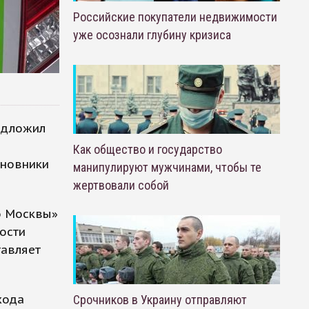
Российские покупатели недвижимости
уже осознали глубину кризиса
едложил
Как общество и государство
иновники
манипулируют мужчинами, чтобы те
жертвовали собой
о Москвы»
ости
тавляет
хода
Срочников в Украину отправляют