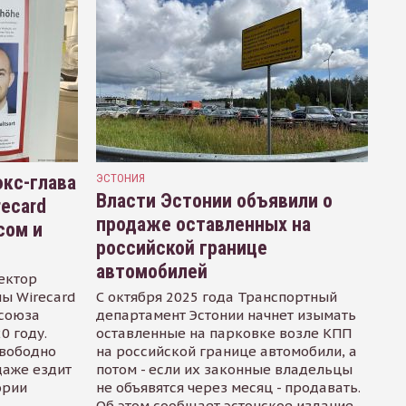
кс-глава
ЭСТОНИЯ
Власти Эстонии объявили о
recard
продаже оставленных на
сом и
российской границе
автомобилей
ектор
ы Wirecard
С октября 2025 года Транспортный
осоюза
департамент Эстонии начнет изымать
0 году.
оставленные на парковке возле КПП
свободно
на российской границе автомобили, а
даже ездит
потом - если их законные владельцы
ории
не объявятся через месяц - продавать.
Об этом сообщает эстонское издание