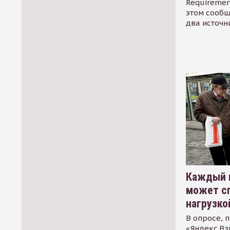
Requirement
этом сообщ
два источн
Каждый 
может сп
нагрузко
В опросе, 
«Яндекс.Вз