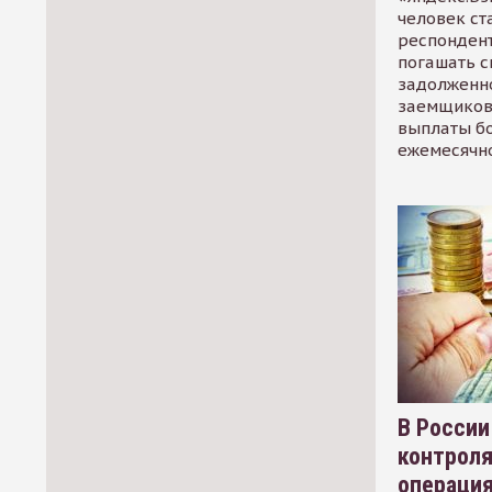
человек ст
респондент
погашать 
задолженно
заемщиков
выплаты б
ежемесячн
В России
контрол
операци