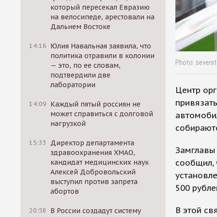
который пересекал Евразию
на велосипеде, арестовали на
Дальнем Востоке
14:16
Юлия Навальная заявила, что
политика отравили в колонии
Photo: seversto
— это, по ее словам,
подтвердили две
лаборатории
Центр ор
привязат
14:09
Каждый пятый россиян не
может справиться с долговой
автомоби
нагрузкой
собираютс
15:33
Директор департамента
Замглавы
здравоохранения ХМАО,
сообщил, 
кандидат медицинских наук
Алексей Добровольский
установле
выступил против запрета
500 рубле
абортов
В этой св
20:58
В России создадут систему