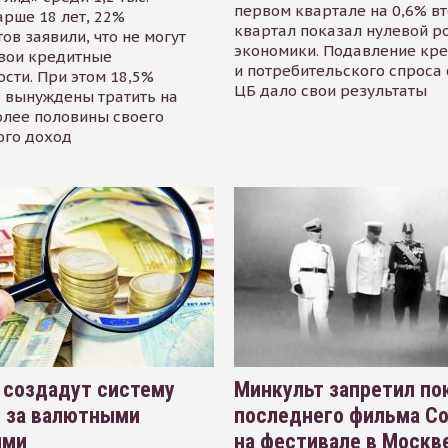
первом квартале на 0,6% в
арше 18 лет, 22%
квартал показал нулевой р
ов заявили, что не могут
экономики. Подавление кр
свои кредитные
и потребительского спроса
сти. При этом 18,5%
ЦБ дало свои результаты
 вынуждены тратить на
олее половины своего
ого доход
 создадут систему
Минкульт запретил по
я за валютными
последнего фильма С
ями
на фестивале в Москве