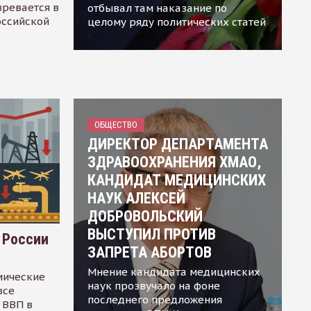
зревается в
отбывал там наказание по
оссийской
целому ряду политических статей
ОБЩЕСТВО
ДИРЕКТОР ДЕПАРТАМЕНТА
ЗДРАВООХРАНЕНИЯ ХМАО,
КАНДИДАТ МЕДИЦИНСКИХ
НАУК АЛЕКСЕЙ
ДОБРОВОЛЬСКИЙ
ВЫСТУПИЛ ПРОТИВ
 России
ЗАПРЕТА АБОРТОВ
Мнение кандидата медицинских
мические
наук прозвучало на фоне
все
последнего предложения
 ВВП в