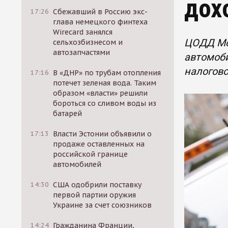
дох
17:26
Сбежавший в Россию экс-
глава немецкого финтеха
Wirecard занялся
ЦОДД Мо
сельхозбизнесом и
автозапчастями
автомоби
налогово
17:16
В «ДНР» по трубам отопления
потечет зеленая вода. Таким
образом «власти» решили
бороться со сливом воды из
батарей
17:13
Власти Эстонии объявили о
продаже оставленных на
российской границе
автомобилей
14:30
США одобрили поставку
первой партии оружия
Украине за счет союзников
14:24
Гражданина Франции,