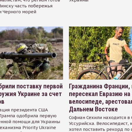
инску часть побережья
и Черного морей
рили поставку первой
Гражданина Франции,
ружия Украине за счет
пересекал Евразию на
ов
велосипеде, арестова
Дальнем Востоке
ация президента США
Трампа одобрила первую
Софиан Сехили находится в
енной помощи для Украины
Уссурийска. Велосипедист,
еханизма Priority Ukraine
хотел поставить рекорд по 