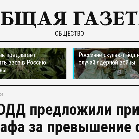
ОБЩЕСТВО
ав предлагает
Россияне скупают йод 
ть ввоз в Россию
случай ядерной войны
аны
34
ОДД предложили при
афа за превышение 