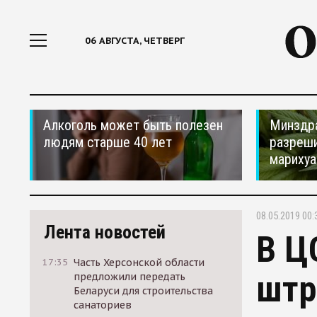
06 АВГУСТА, ЧЕТВЕРГ
Алкоголь может быть полезен
Минздр
людям старше 40 лет
разреши
мариху
08.05.2019 00:
Лента новостей
В Ц
17:35
Часть Херсонской области
штр
предложили передать
Беларуси для строительства
санаториев