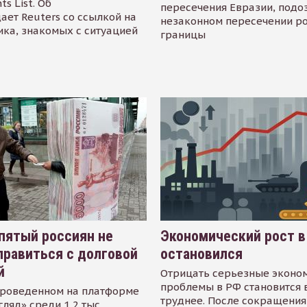
s List. Об
пересечения Евразии, подо
ает Reuters со ссылкой на
незаконном пересечении р
ика, знакомых с ситуацией
границы
пятый россиян не
Экономический рост в
равиться с долговой
остановился
й
Отрицать серьезные эконо
проблемы в РФ становится 
проведенном на платформе
труднее. После сокращения
гляд» среди 1,2 тыс.