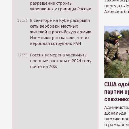
разрешение строить
передать М
укрепления у границы России
Азовского 
12:53
В сентябре на Кубе раскрыли
сеть вербовки местных
жителей в российскую армию.
Наемники рассказали, что их
вербовал сотрудник РАН
22:20
Россия намерена увеличить
военные расходы в 2024 году
почти на 70%
США одоб
партии о
союзник
Администр
Дональда 
партию во
в рамках м