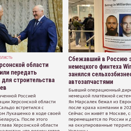
БЛАСТЬ
Сбежавший в Россию э
рсонской области
немецкого финтеха Wi
или передать
занялся сельхозбизне
 для строительства
автозапчастями
иев
Бывший операционный дир
аченной Россией
немецкой платёжной систем
ации Херсонской области
Ян Марсалек бежал из Евр
альдо встретился с
после краха компании в 202
ом Лукашенко в ходе своей
Сейчас он живёт в Москве, 
Беларусь. После этого
перемещается по России и 
глава Херсонской области
на оккупированные террит
налистам, что регион готов
Украины