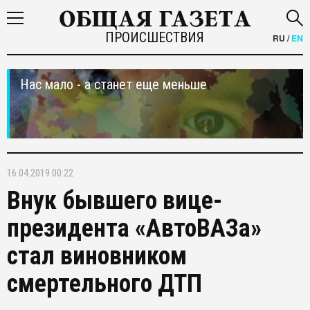
ПРОИСШЕСТВИЯ
RU
/
EN
Нас мало - а станет еще меньше
16.04.2019 00:22
Внук бывшего вице-
президента «АвтоВАЗа»
стал виновником
смертельного ДТП