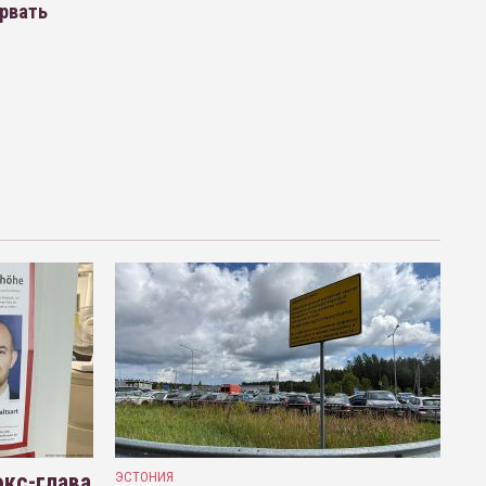
орвать
кс-глава
ЭСТОНИЯ