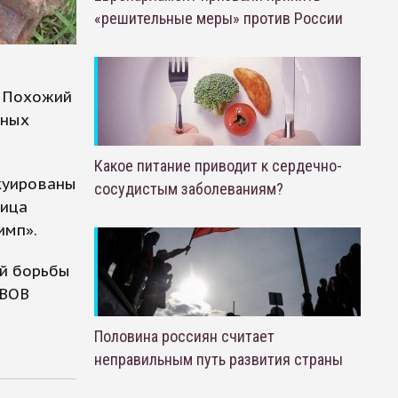
«решительные меры» против России
. Похожий
ьных
Какое питание приводит к сердечно-
акуированы
сосудистым заболеваниям?
лица
имп».
ой борьбы
 ВОВ
Половина россиян считает
неправильным путь развития страны