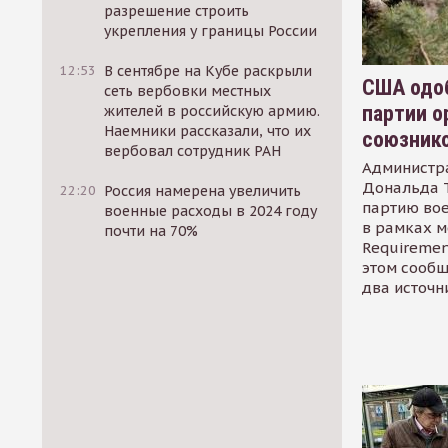
разрешение строить
укрепления у границы России
12:53
В сентябре на Кубе раскрыли
США одоб
сеть вербовки местных
партии о
жителей в российскую армию.
Наемники рассказали, что их
союзник
вербовал сотрудник РАН
Администр
Дональда 
22:20
Россия намерена увеличить
партию во
военные расходы в 2024 году
в рамках м
почти на 70%
Requirement
этом сообщ
два источн