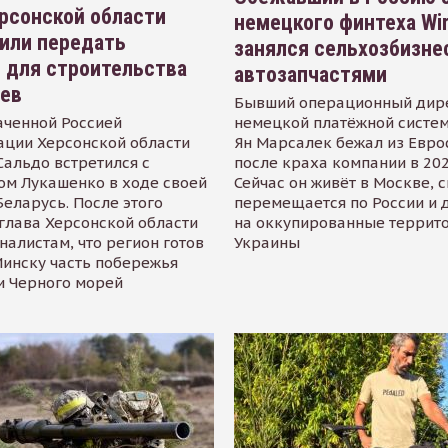
рсонской области
немецкого финтеха Wi
или передать
занялся сельхозбизне
 для строительства
автозапчастями
иев
Бывший операционный дир
аченной Россией
немецкой платёжной систем
ации Херсонской области
Ян Марсалек бежал из Евр
альдо встретился с
после краха компании в 202
ом Лукашенко в ходе своей
Сейчас он живёт в Москве, 
Беларусь. После этого
перемещается по России и 
глава Херсонской области
на оккупированные террит
налистам, что регион готов
Украины
инску часть побережья
и Черного морей