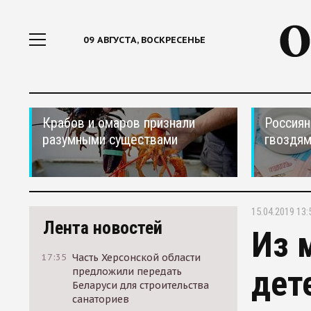
09 АВГУСТА, ВОСКРЕСЕНЬЕ
Крабов и омаров признали
Россиян
разумными существами
гвоздям
15.04.2019 13:
Лента новостей
Из 
17:35
Часть Херсонской области
дет
предложили передать
Беларуси для строительства
санаториев