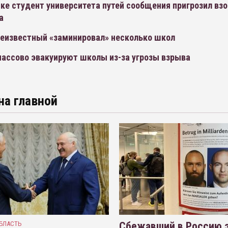
ке студент университета путей сообщения пригрозил вз
а
неизвестный «заминировал» несколько школ
массово эвакуируют школы из-за угрозы взрыва
на главной
БЛАСТЬ
Сбежавший в Россию э