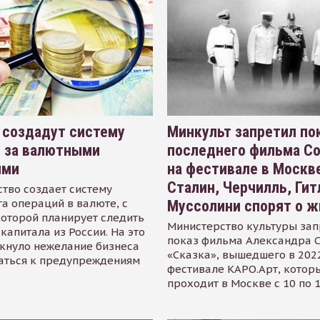
 создадут систему
Минкульт запретил по
я за валютными
последнего фильма С
ями
на фестивале в Москве
Сталин, Черчилль, Гит
тво создает систему
а операций в валюте, с
Муссолини спорят о ж
оторой планирует следить
Министерство культуры зап
капитала из России. На это
показ фильма Александра 
кнуло нежелание бизнеса
«Сказка», вышедшего в 2022
аться к предупреждениям
фестивале КАРО.Арт, котор
проходит в Москве с 10 по 