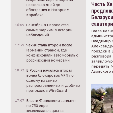
Часть Хе
несколько дней до
предлож
обострения в Нагорном
Карабахе
Беларуси
санатор
16:09
Сентябрь в Европе стал
самым жарким в истории
Глава назн
наблюдений
администр
Владимир С
12:39
Чехия стала второй после
Александр
Германии страной, где
поездки в 
конфисковали автомобиль с
разговора 
российскими номерами
заявил жур
передать М
18:32
В России началась вторая
Азовского 
волна блокировок VPN по
одному из самых
распространенных и удобных
протоколов WireGuard
17:07
Власти Финляндии заплатят
по 750 евро
землевладельцам за