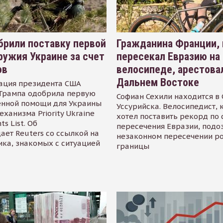
рили поставку первой
Гражданина Франции,
ружия Украине за счет
пересекал Евразию на
ов
велосипеде, арестова
Дальнем Востоке
ация президента США
Трампа одобрила первую
Софиан Сехили находится в
енной помощи для Украины
Уссурийска. Велосипедист,
еханизма Priority Ukraine
хотел поставить рекорд по 
s List. Об
пересечения Евразии, подо
ает Reuters со ссылкой на
незаконном пересечении р
ика, знакомых с ситуацией
границы