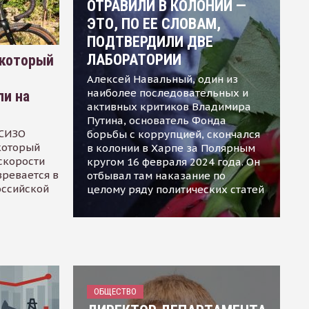
ОТРАВИЛИ В КОЛОНИИ —
ЭТО, ПО ЕЕ СЛОВАМ,
ПОДТВЕРДИЛИ ДВЕ
ЛАБОРАТОРИИ
 который
Алексей Навальный, один из
наиболее последовательных и
ли на
активных критиков Владимира
Путина, основатель Фонда
 СИЗО
борьбы с коррупцией, скончался
 который
в колонии в Харпе за Полярным
скорости
кругом 16 февраля 2024 года. Он
зревается в
отбывал там наказание по
оссийской
целому ряду политических статей
ОБЩЕСТВО