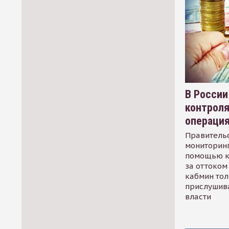
В России
контрол
операци
Правительс
мониторинг
помощью к
за оттоком 
кабмин тол
прислушив
власти