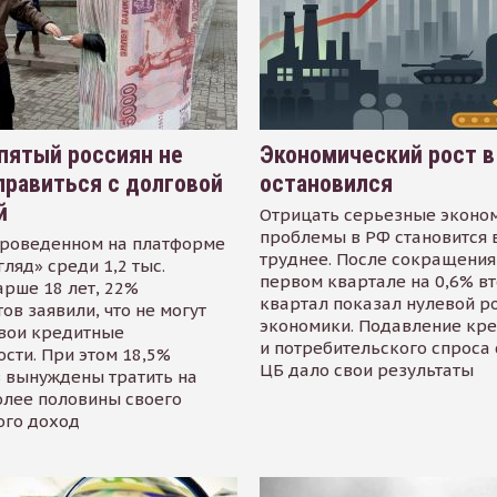
пятый россиян не
Экономический рост в
равиться с долговой
остановился
й
Отрицать серьезные эконо
проблемы в РФ становится 
проведенном на платформе
труднее. После сокращения
гляд» среди 1,2 тыс.
первом квартале на 0,6% в
арше 18 лет, 22%
квартал показал нулевой р
ов заявили, что не могут
экономики. Подавление кр
свои кредитные
и потребительского спроса
сти. При этом 18,5%
ЦБ дало свои результаты
 вынуждены тратить на
олее половины своего
ого доход