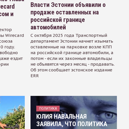
Власти Эстонии объявили о
recard
продаже оставленных на
сом и
российской границе
автомобилей
ектор
ы Wirecard
С октября 2025 года Транспортный
осоюза
департамент Эстонии начнет изымать
0 году.
оставленные на парковке возле КПП
свободно
на российской границе автомобили, а
даже ездит
потом - если их законные владельцы
ории
не объявятся через месяц - продавать.
Об этом сообщает эстонское издание
ERR
ПОЛИТИКА
ЮЛИЯ НАВАЛЬНАЯ
ЗАЯВИЛА, ЧТО ПОЛИТИКА