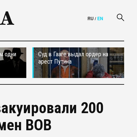
RU
/
EN
м одни
Суд в Гааге выдал ордер на
арест Путина
акуировали 200
емен ВОВ