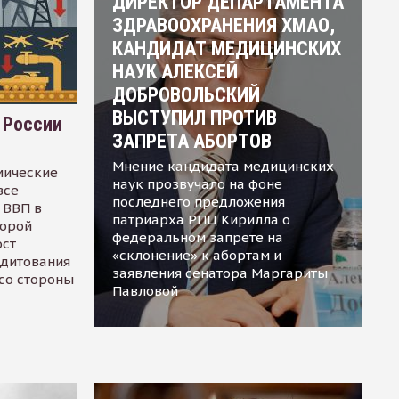
ДИРЕКТОР ДЕПАРТАМЕНТА
ЗДРАВООХРАНЕНИЯ ХМАО,
КАНДИДАТ МЕДИЦИНСКИХ
НАУК АЛЕКСЕЙ
ДОБРОВОЛЬСКИЙ
ВЫСТУПИЛ ПРОТИВ
 России
ЗАПРЕТА АБОРТОВ
Мнение кандидата медицинских
мические
наук прозвучало на фоне
все
последнего предложения
 ВВП в
патриарха РПЦ Кирилла о
торой
федеральном запрете на
ост
«склонение» к абортам и
едитования
заявления сенатора Маргариты
 со стороны
Павловой