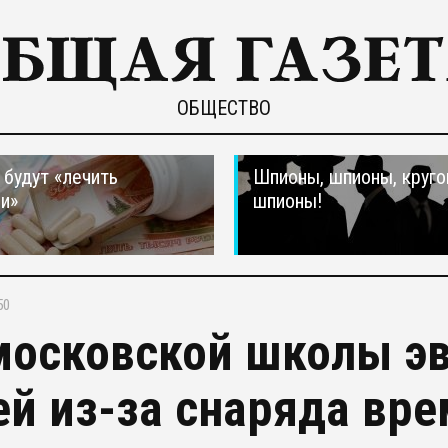
ОБЩЕСТВО
 будут «лечить
Шпионы, шпионы, круго
и»
шпионы!
50
московской школы эв
ей из-за снаряда вр