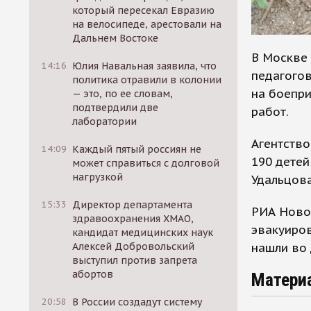
который пересекал Евразию
на велосипеде, арестовали на
Дальнем Востоке
В Москве 
14:16
Юлия Навальная заявила, что
педагого
политика отравили в колонии
на боепр
— это, по ее словам,
подтвердили две
работ.
лаборатории
Агентство
14:09
Каждый пятый россиян не
190 детей
может справиться с долговой
нагрузкой
Удальцова
15:33
Директор департамента
РИА Ново
здравоохранения ХМАО,
эвакуиров
кандидат медицинских наук
нашли во
Алексей Добровольский
выступил против запрета
абортов
Матери
20:58
В России создадут систему