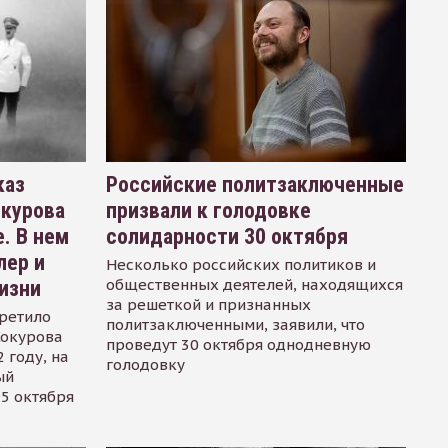
каз
Российские политзаключенные
окурова
призвали к голодовке
. В нем
солидарности 30 октября
лер и
Несколько российских политиков и
общественных деятелей, находящихся
изни
за решеткой и признанных
ретило
политзаключенными, заявили, что
Сокурова
проведут 30 октября однодневную
 году, на
голодовку
ый
15 октября