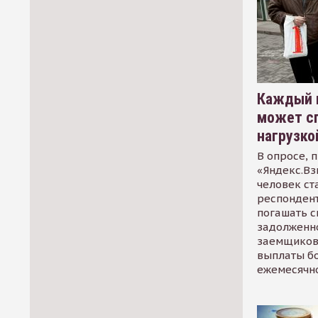
Каждый 
может сп
нагрузко
В опросе, 
«Яндекс.Вз
человек ст
респондент
погашать 
задолженно
заемщиков
выплаты б
ежемесячн