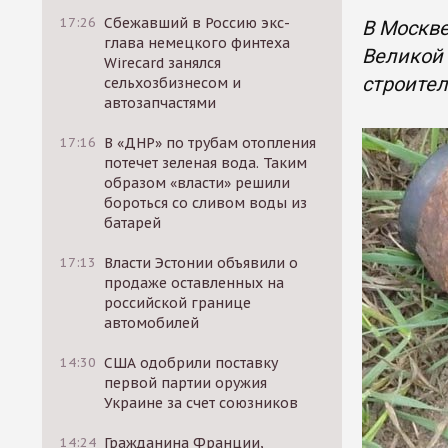
17:26
Сбежавший в Россию экс-
В Москве
глава немецкого финтеха
Великой 
Wirecard занялся
строите
сельхозбизнесом и
автозапчастями
17:16
В «ДНР» по трубам отопления
потечет зеленая вода. Таким
образом «власти» решили
бороться со сливом воды из
батарей
17:13
Власти Эстонии объявили о
продаже оставленных на
российской границе
автомобилей
14:30
США одобрили поставку
первой партии оружия
Украине за счет союзников
14:24
Гражданина Франции,