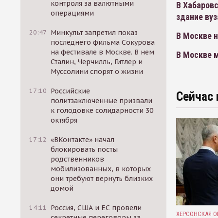
контроля за валютными
В Хабаровс
операциями
здание вуз
20:47
Минкульт запретил показ
В Москве 
последнего фильма Сокурова
на фестивале в Москве. В нем
В Москве 
Сталин, Черчилль, Гитлер и
Муссолини спорят о жизни
17:10
Российские
Сейчас 
политзаключенные призвали
к голодовке солидарности 30
октября
17:12
«ВКонтакте» начал
блокировать посты
родственников
мобилизованных, в которых
они требуют вернуть близких
домой
14:11
Россия, США и ЕС провели
ХЕРСОНСКАЯ О
секретные переговоры за