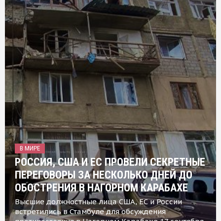
В МИРЕ
РОССИЯ, США И ЕС ПРОВЕЛИ СЕКРЕТНЫЕ
ПЕРЕГОВОРЫ ЗА НЕСКОЛЬКО ДНЕЙ ДО
ОБОСТРЕНИЯ В НАГОРНОМ КАРАБАХЕ
Высшие должностные лица США, ЕС и России
встретились в Стамбуле для обсуждения