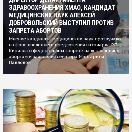
ЗДРАВООХРАНЕНИЯ ХМАО, КАНДИДАТ
МЕДИЦИНСКИХ НАУК АЛЕКСЕЙ
ДОБРОВОЛЬСКИЙ ВЫСТУПИЛ ПРОТИВ
ЗАПРЕТА АБОРТОВ
Мнение кандидата медицинских наук прозвучало
на фоне последнего предложения патриарха РПЦ
Кирилла о федеральном запрете на «склонение» к
абортам и заявления сенатора Маргариты
Павловой