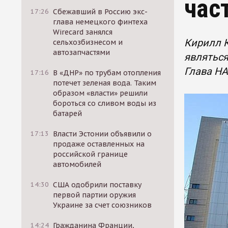
час
17:26
Сбежавший в Россию экс-
глава немецкого финтеха
Wirecard занялся
Кирилл К
сельхозбизнесом и
автозапчастями
являться
Глава НА
17:16
В «ДНР» по трубам отопления
потечет зеленая вода. Таким
образом «власти» решили
бороться со сливом воды из
батарей
17:13
Власти Эстонии объявили о
продаже оставленных на
российской границе
автомобилей
14:30
США одобрили поставку
первой партии оружия
Украине за счет союзников
14:24
Гражданина Франции,