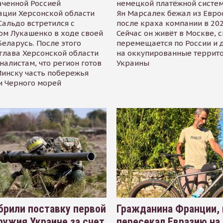
аченной Россией
немецкой платёжной систем
ации Херсонской области
Ян Марсалек бежал из Евр
альдо встретился с
после краха компании в 202
ом Лукашенко в ходе своей
Сейчас он живёт в Москве, 
Беларусь. После этого
перемещается по России и 
глава Херсонской области
на оккупированные террит
налистам, что регион готов
Украины
инску часть побережья
и Черного морей
рили поставку первой
Гражданина Франции,
ружия Украине за счет
пересекал Евразию на