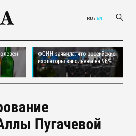
RU
/
EN
полезен
ФСИН заявила, что российские
изоляторы заполнены на 96%
рование
Аллы Пугачевой