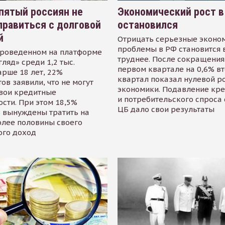
пятый россиян не
Экономический рост в
равиться с долговой
остановился
й
Отрицать серьезные эконо
проблемы в РФ становится 
проведенном на платформе
труднее. После сокращения
гляд» среди 1,2 тыс.
первом квартале на 0,6% в
арше 18 лет, 22%
квартал показал нулевой р
ов заявили, что не могут
экономики. Подавление кр
свои кредитные
и потребительского спроса
сти. При этом 18,5%
ЦБ дало свои результаты
 вынуждены тратить на
олее половины своего
ого доход