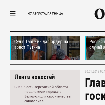
07 АВГУСТА, ПЯТНИЦА
Суд в Гааге выдал ордер на
Россиян
арест Путина
случай 
30.01.2019 00:
Лента новостей
Гла
17:35
Часть Херсонской области
гос
предложили передать
Беларуси для строительства
санаториев