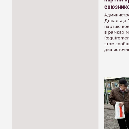
союзник
Администр
Дональда 
партию во
в рамках м
Requirement
этом сообщ
два источн