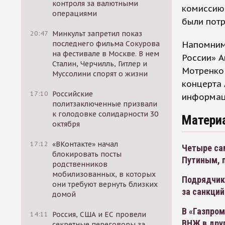
контроля за валютными
комиссию 
операциями
были потр
20:47
Минкульт запретил показ
Напомним
последнего фильма Сокурова
на фестивале в Москве. В нем
России» А
Сталин, Черчилль, Гитлер и
Мотренко 
Муссолини спорят о жизни
концерта
17:10
Российские
информац
политзаключенные призвали
к голодовке солидарности 30
Матери
октября
17:12
«ВКонтакте» начал
Четыре са
блокировать посты
Путиным, 
родственников
мобилизованных, в которых
Подрядчик
они требуют вернуть близких
за санкций
домой
В «Газпро
14:11
Россия, США и ЕС провели
ВНЖ в дру
секретные переговоры за