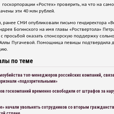
госкорпорации «Ростех» проверить, на что на сам
ачены эти 40 млн рублей.
, ранее СМИ опубликовали письмо гендиректора «В
ндрея Богинского на имя главы «Роствертола» Петр
с просьбой оказать спонсорскую поддержку сольн
 Аллы Пугачевой. Помощница певицы подтвердила 
ию.
алы по теме
моубийства топ-менеджеров российских компаний, связ
признали «подозрительными»
ов госкомпаний временно освободили от штрафов за нар
ме» начали увольнять сотрудников со вторым гражданст
гой стране