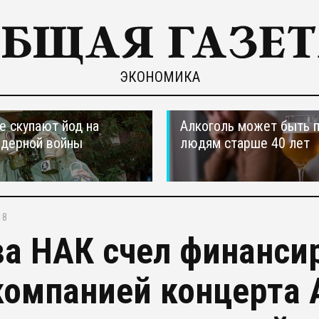
ЭКОНОМИКА
е скупают йод на
Алкоголь может быть 
ядерной войны
людям старше 40 лет
18
ва НАК счел финанси
компанией концерта 