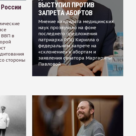
ВЫСТУПИЛ ПРОТИВ
 России
ЗАПРЕТА АБОРТОВ
Мнение кандидата медицинских
мические
наук прозвучало на фоне
все
последнего предложения
 ВВП в
патриарха РПЦ Кирилла о
торой
федеральном запрете на
ост
«склонение» к абортам и
едитования
заявления сенатора Маргариты
 со стороны
Павловой