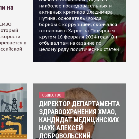
наиболее последовательных и
ли на
активных критиков Владимира
Путина, основатель Фонда
 СИЗО
борьбы с коррупцией, скончался
 который
в колонии в Харпе за Полярным
скорости
кругом 16 февраля 2024 года. Он
зревается в
отбывал там наказание по
оссийской
целому ряду политических статей
ОБЩЕСТВО
ДИРЕКТОР ДЕПАРТАМЕНТА
ЗДРАВООХРАНЕНИЯ ХМАО,
КАНДИДАТ МЕДИЦИНСКИХ
НАУК АЛЕКСЕЙ
ДОБРОВОЛЬСКИЙ