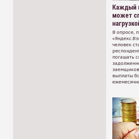
Каждый 
может сп
нагрузко
В опросе, 
«Яндекс.Вз
человек ст
респондент
погашать 
задолженно
заемщиков
выплаты б
ежемесячн