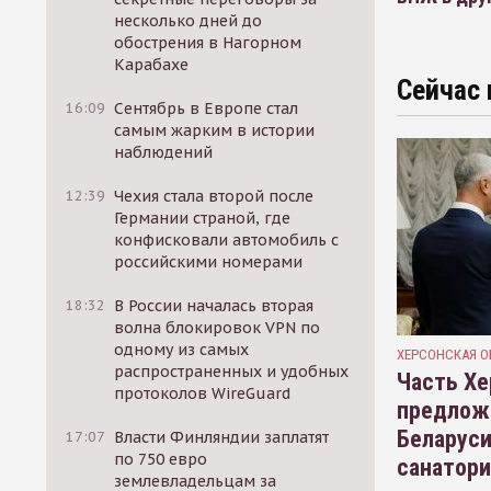
несколько дней до
обострения в Нагорном
Карабахе
Сейчас 
16:09
Сентябрь в Европе стал
самым жарким в истории
наблюдений
12:39
Чехия стала второй после
Германии страной, где
конфисковали автомобиль с
российскими номерами
18:32
В России началась вторая
волна блокировок VPN по
одному из самых
ХЕРСОНСКАЯ О
распространенных и удобных
Часть Хе
протоколов WireGuard
предлож
Беларуси
17:07
Власти Финляндии заплатят
по 750 евро
санатор
землевладельцам за