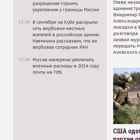
Глава назн
разрешение строить
администр
укрепления у границы России
Владимир С
Александр
12:53
В сентябре на Кубе раскрыли
поездки в 
сеть вербовки местных
разговора 
жителей в российскую армию.
заявил жур
Наемники рассказали, что их
передать М
вербовал сотрудник РАН
Азовского 
22:20
Россия намерена увеличить
военные расходы в 2024 году
почти на 70%
США одоб
партии о