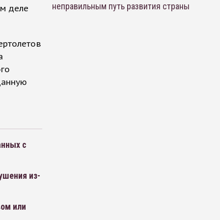
неправильным путь развития страны
ом деле
ертолетов
а
ого
данную
анных с
ушения из-
вом или