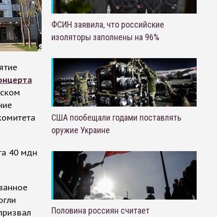
ФСИН заявила, что российские
изоляторы заполнены на 96%
ятие
онцерта
ском
ние
комитета
США пообещали годами поставлять
оружие Украине
та 40 мдн
азанное
огли
Половина россиян считает
призвал