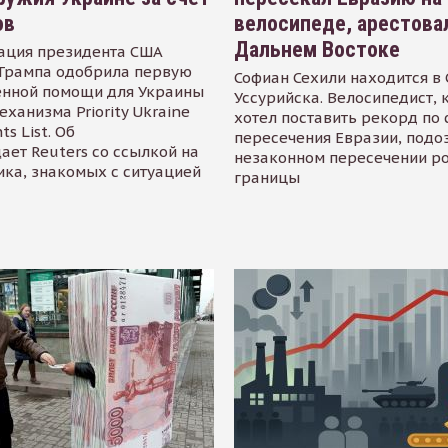
ов
велосипеде, арестова
Дальнем Востоке
ация президента США
Трампа одобрила первую
Софиан Сехили находится в
енной помощи для Украины
Уссурийска. Велосипедист,
еханизма Priority Ukraine
хотел поставить рекорд по 
s List. Об
пересечения Евразии, подо
ает Reuters со ссылкой на
незаконном пересечении р
ика, знакомых с ситуацией
границы