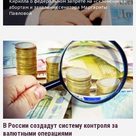
Кирилла о федеральном запрете на «склонение» к
абортам и заявления сенатора Маргариты
Павловой
В России создадут систему контроля за
валютными операциями