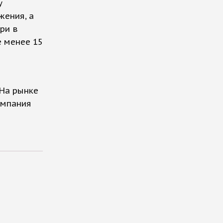
у
жения, а
ри в
е менее 15
На рынке
омпания