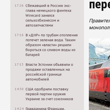
пер
17:26
Сбежавший в Россию экс-
глава немецкого финтеха
Wirecard занялся
Правител
сельхозбизнесом и
автозапчастями
монопол
17:16
В «ДНР» по трубам отопления
потечет зеленая вода. Таким
образом «власти» решили
бороться со сливом воды из
батарей
17:13
Власти Эстонии объявили о
продаже оставленных на
российской границе
автомобилей
14:30
США одобрили поставку
первой партии оружия
Украине за счет союзников
14:24
Гражданина Франции,