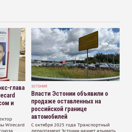
кс-глава
ЭСТОНИЯ
Власти Эстонии объявили о
recard
продаже оставленных на
сом и
российской границе
автомобилей
ектор
ы Wirecard
С октября 2025 года Транспортный
осоюза
департамент Эстонии начнет изымать