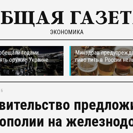
ЭКОНОМИКА
обещали годами
Минздрав предупрежда
ять оружие Украине
пиво пить в России нел
16
вительство предлож
ополии на железно