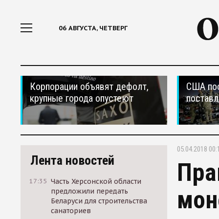
06 АВГУСТА, ЧЕТВЕРГ
Корпорации объявят дефолт,
США по
крупные города опустеют
поставл
05.04.2018 00:
Лента новостей
Пра
17:35
Часть Херсонской области
мон
предложили передать
Беларуси для строительства
санаториев