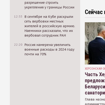
разрешение строить
укрепления у границы России
Сейчас 
12:53
В сентябре на Кубе раскрыли
сеть вербовки местных
жителей в российскую армию.
Наемники рассказали, что их
вербовал сотрудник РАН
22:20
Россия намерена увеличить
военные расходы в 2024 году
почти на 70%
ХЕРСОНСКАЯ О
Часть Хе
предлож
Беларуси
санатор
Глава назн
администр