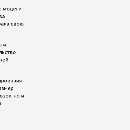
е модели
за
зала свою
а и
льство
ной
ирования
размер
зок, но и
я