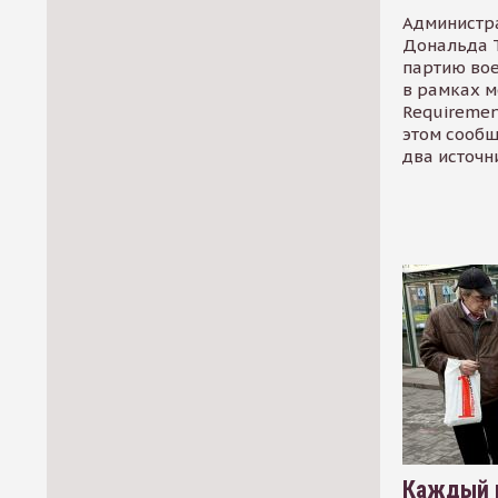
Администр
Дональда 
партию во
в рамках м
Requirement
этом сообщ
два источн
Каждый 