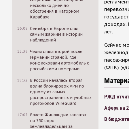
регламен
несколько дней до
перевозчи
обострения в Нагорном
государст
Карабахе
доходах. 
16:09
Сентябрь в Европе стал
лет.
самым жарким в истории
наблюдений
Сейчас м
12:39
Чехия стала второй после
железнод
Германии страной, где
пассажир
конфисковали автомобиль с
(ФПК) («д
российскими номерами
Матери
18:32
В России началась вторая
волна блокировок VPN по
одному из самых
РЖД отчит
распространенных и удобных
протоколов WireGuard
Афера на 
17:07
Власти Финляндии заплатят
В бюджете
по 750 евро
землевладельцам за