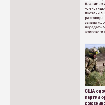
Владимир С
Александр
поездки в 
разговора 
заявил жур
передать М
Азовского 
США одоб
партии о
союзник