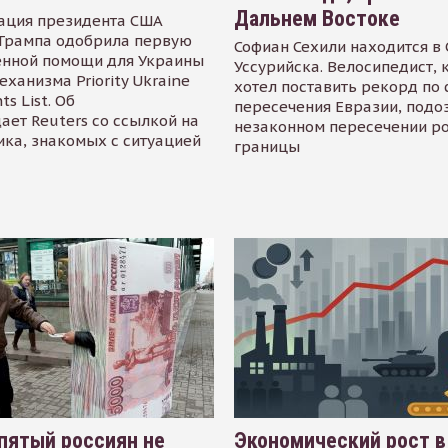
Дальнем Востоке
ация президента США
Трампа одобрила первую
Софиан Сехили находится в
енной помощи для Украины
Уссурийска. Велосипедист,
еханизма Priority Ukraine
хотел поставить рекорд по 
s List. Об
пересечения Евразии, подо
ает Reuters со ссылкой на
незаконном пересечении р
ика, знакомых с ситуацией
границы
пятый россиян не
Экономический рост в