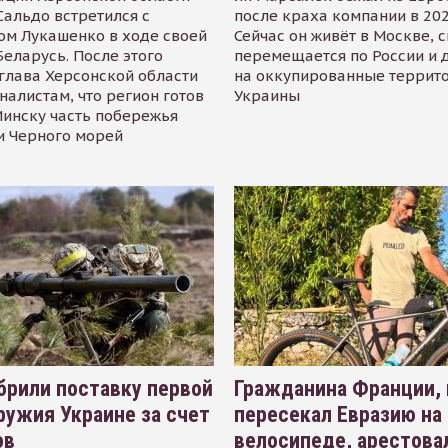
альдо встретился с
после краха компании в 202
ом Лукашенко в ходе своей
Сейчас он живёт в Москве, 
Беларусь. После этого
перемещается по России и 
глава Херсонской области
на оккупированные террит
налистам, что регион готов
Украины
инску часть побережья
и Черного морей
рили поставку первой
Гражданина Франции,
ружия Украине за счет
пересекал Евразию на
ов
велосипеде, арестова