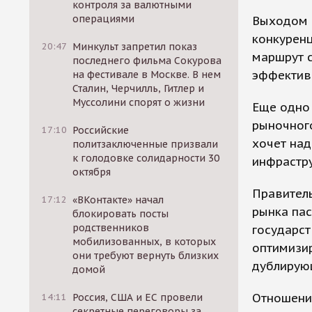
контроля за валютными
операциями
Выходом 
конкуренц
20:47
Минкульт запретил показ
маршрут с
последнего фильма Сокурова
эффективн
на фестивале в Москве. В нем
Сталин, Черчилль, Гитлер и
Муссолини спорят о жизни
Еще одно
рыночног
17:10
Российские
хочет на
политзаключенные призвали
к голодовке солидарности 30
инфрастру
октября
Правител
17:12
«ВКонтакте» начал
рынка пас
блокировать посты
родственников
государст
мобилизованных, в которых
оптимизир
они требуют вернуть близких
дублирующ
домой
Отношени
14:11
Россия, США и ЕС провели
секретные переговоры за