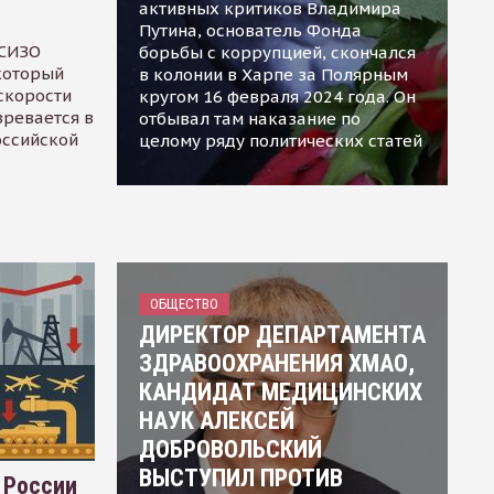
активных критиков Владимира
Путина, основатель Фонда
 СИЗО
борьбы с коррупцией, скончался
 который
в колонии в Харпе за Полярным
скорости
кругом 16 февраля 2024 года. Он
зревается в
отбывал там наказание по
оссийской
целому ряду политических статей
ОБЩЕСТВО
ДИРЕКТОР ДЕПАРТАМЕНТА
ЗДРАВООХРАНЕНИЯ ХМАО,
КАНДИДАТ МЕДИЦИНСКИХ
НАУК АЛЕКСЕЙ
ДОБРОВОЛЬСКИЙ
ВЫСТУПИЛ ПРОТИВ
 России