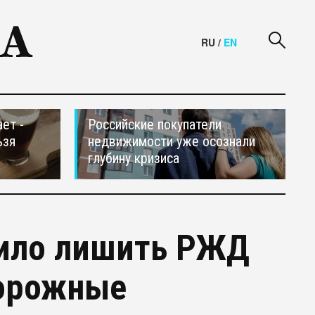
RU
/
EN
ет -
Российские покупатели
ьзя
недвижимости уже осознали
глубину кризиса
ило лишить РЖД
дорожные