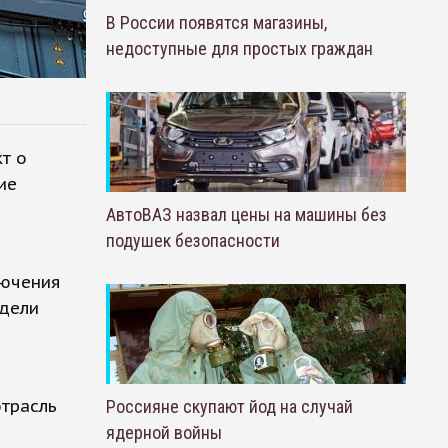
В России появятся магазины,
недоступные для простых граждан
т о
ие
АвтоВАЗ назвал цены на машины без
подушек безопасности
лючения
одели
отрасль
Россияне скупают йод на случай
ядерной войны