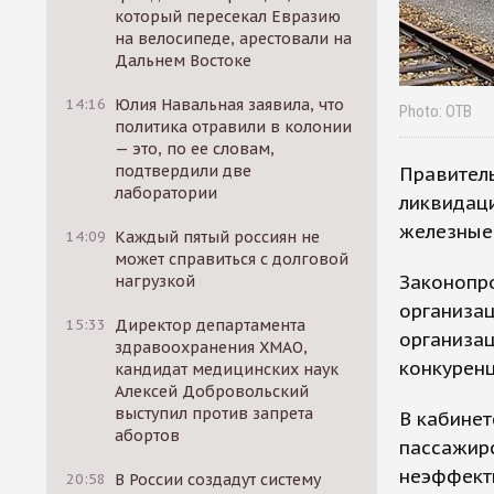
который пересекал Евразию
на велосипеде, арестовали на
Дальнем Востоке
14:16
Юлия Навальная заявила, что
Photo: ОТВ
политика отравили в колонии
— это, по ее словам,
подтвердили две
Правитель
лаборатории
ликвидац
железные 
14:09
Каждый пятый россиян не
может справиться с долговой
Законопро
нагрузкой
организа
15:33
Директор департамента
организац
здравоохранения ХМАО,
конкуренц
кандидат медицинских наук
Алексей Добровольский
выступил против запрета
В кабинет
абортов
пассажирс
неэффект
20:58
В России создадут систему