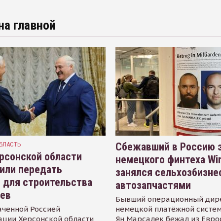
на главной
БЛАСТЬ
Сбежавший в Россию э
рсонской области
немецкого финтеха Wi
или передать
занялся сельхозбизне
 для строительства
автозапчастями
иев
Бывший операционный дир
аченной Россией
немецкой платёжной систем
ации Херсонской области
Ян Марсалек бежал из Евр