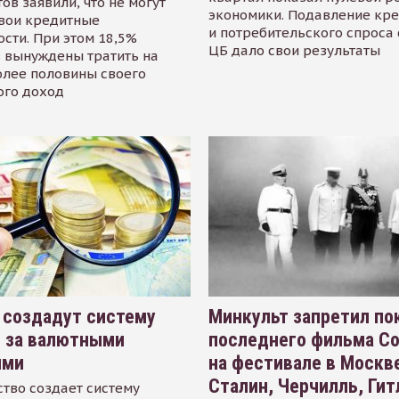
ов заявили, что не могут
экономики. Подавление кр
свои кредитные
и потребительского спроса
сти. При этом 18,5%
ЦБ дало свои результаты
 вынуждены тратить на
олее половины своего
ого доход
 создадут систему
Минкульт запретил по
я за валютными
последнего фильма С
ями
на фестивале в Москве
Сталин, Черчилль, Гит
тво создает систему