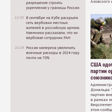
Азовского 
разрешение строить
укрепления у границы России
12:53
В сентябре на Кубе раскрыли
сеть вербовки местных
жителей в российскую армию.
Наемники рассказали, что их
вербовал сотрудник РАН
22:20
Россия намерена увеличить
военные расходы в 2024 году
почти на 70%
США одоб
партии о
союзник
Администр
Дональда 
партию во
в рамках м
Requirement
этом сообщ