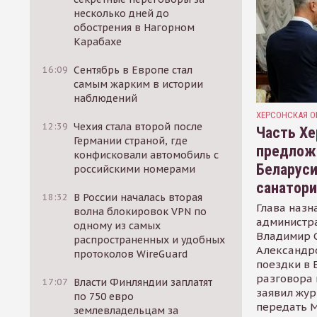
несколько дней до
обострения в Нагорном
Карабахе
16:09
Сентябрь в Европе стал
самым жарким в истории
наблюдений
ХЕРСОНСКАЯ О
12:39
Чехия стала второй после
Часть Хе
Германии страной, где
предлож
конфисковали автомобиль с
Беларуси
российскими номерами
санатор
18:32
В России началась вторая
Глава назн
волна блокировок VPN по
администр
одному из самых
Владимир С
распространенных и удобных
Александр
протоколов WireGuard
поездки в 
разговора 
17:07
Власти Финляндии заплатят
заявил жур
по 750 евро
передать М
землевладельцам за