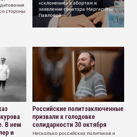
«склонение» к абортам и
едитования
заявления сенатора Маргариты
 со стороны
Павловой
каз
Российские политзаключенные
окурова
призвали к голодовке
. В нем
солидарности 30 октября
лер и
Несколько российских политиков и