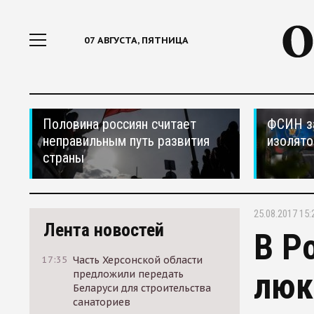
07 АВГУСТА, ПЯТНИЦА
Половина россиян считает
ФСИН за
неправильным путь развития
изолято
страны
25.08.2017 15:
Лента новостей
В Р
17:35
Часть Херсонской области
люк
предложили передать
Беларуси для строительства
санаториев