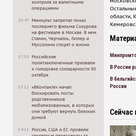
московско
контроля за валютными
Остальны
операциями
области, 
20:47
Минкульт запретил показ
Кемеровс
последнего фильма Сокурова
на фестивале в Москве. В нем
Матери
Сталин, Черчилль, Гитлер и
Муссолини спорят о жизни
Минпромто
17:10
Российские
политзаключенные призвали
В России 
к голодовке солидарности 30
октября
В бельгийс
России
17:12
«ВКонтакте» начал
блокировать посты
родственников
мобилизованных, в которых
Сейчас 
они требуют вернуть близких
домой
14:11
Россия, США и ЕС провели
секретные переговоры за