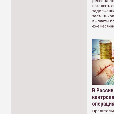
респондент
погашать 
задолженно
заемщиков
выплаты б
ежемесячн
В России
контрол
операци
Правительс