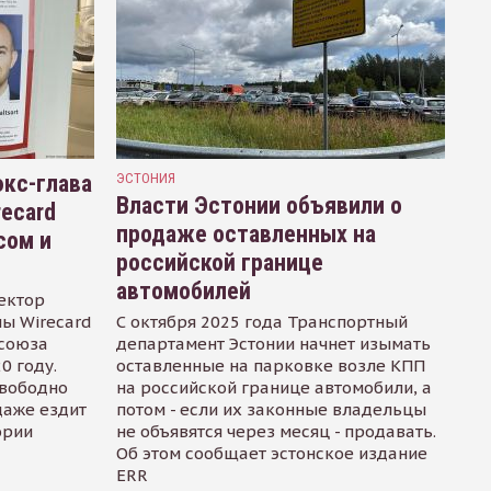
кс-глава
ЭСТОНИЯ
Власти Эстонии объявили о
recard
продаже оставленных на
сом и
российской границе
автомобилей
ектор
ы Wirecard
С октября 2025 года Транспортный
осоюза
департамент Эстонии начнет изымать
0 году.
оставленные на парковке возле КПП
свободно
на российской границе автомобили, а
даже ездит
потом - если их законные владельцы
ории
не объявятся через месяц - продавать.
Об этом сообщает эстонское издание
ERR