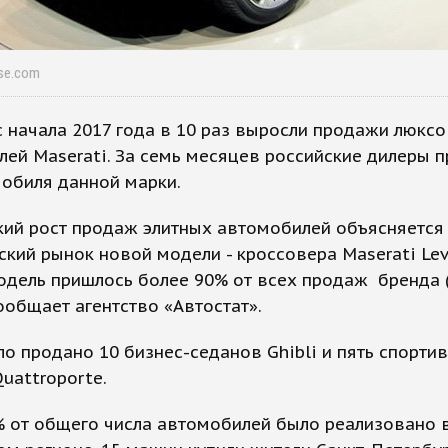
ase.com
с начала 2017 года в 10 раз выросли продажи люкс
ей Maserati. За семь месяцев российские дилеры 
обиля данной марки.
зкий рост продаж элитных автомобилей объясняетс
ский рынок новой модели - кроссовера Maserati Lev
одель пришлось более 90% от всех продаж бренда 
ообщает агентство «Автостат».
о продано 10 бизнес-седанов Ghibli и пять спорти
uattroporte.
% от общего числа автомобилей было реализовано 