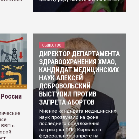
ОБЩЕСТВО
ДИРЕКТОР ДЕПАРТАМЕНТА
ЗДРАВООХРАНЕНИЯ ХМАО,
КАНДИДАТ МЕДИЦИНСКИХ
НАУК АЛЕКСЕЙ
ДОБРОВОЛЬСКИЙ
ВЫСТУПИЛ ПРОТИВ
 России
ЗАПРЕТА АБОРТОВ
Мнение кандидата медицинских
мические
наук прозвучало на фоне
все
последнего предложения
 ВВП в
патриарха РПЦ Кирилла о
торой
федеральном запрете на
ост