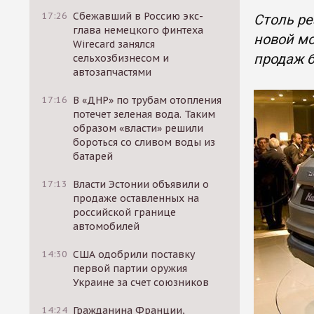
17:26
Сбежавший в Россию экс-
Столь ре
глава немецкого финтеха
новой мо
Wirecard занялся
продаж б
сельхозбизнесом и
автозапчастями
17:16
В «ДНР» по трубам отопления
потечет зеленая вода. Таким
образом «власти» решили
бороться со сливом воды из
батарей
17:13
Власти Эстонии объявили о
продаже оставленных на
российской границе
автомобилей
14:30
США одобрили поставку
первой партии оружия
Украине за счет союзников
14:24
Гражданина Франции,