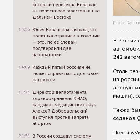
который пересекал Евразию
на велосипеде, арестовали на
Дальнем Востоке
Photo: Carsb
14:16
Юлия Навальная заявила, что
политика отравили в колонии
В России 
— это, по ее словам,
автомобил
подтвердили две
лаборатории
242 автом
14:09
Каждый пятый россиян не
Столь ре
может справиться с долговой
на россий
нагрузкой
данную м
15:33
Директор департамента
машин), с
здравоохранения ХМАО,
кандидат медицинских наук
Также был
Алексей Добровольский
выступил против запрета
седанов Q
абортов
Почти 65
20:58
В России создадут систему