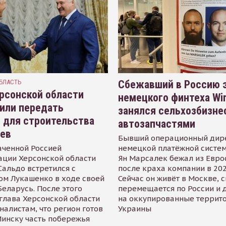
БЛАСТЬ
Сбежавший в Россию э
рсонской области
немецкого финтеха Wi
или передать
занялся сельхозбизне
 для строительства
автозапчастями
иев
Бывший операционный дир
аченной Россией
немецкой платёжной систем
ации Херсонской области
Ян Марсалек бежал из Евр
альдо встретился с
после краха компании в 202
ом Лукашенко в ходе своей
Сейчас он живёт в Москве, 
Беларусь. После этого
перемещается по России и 
глава Херсонской области
на оккупированные террит
налистам, что регион готов
Украины
инску часть побережья