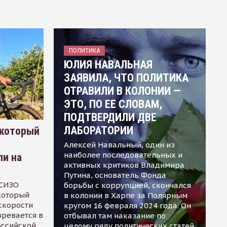
ПОЛИТИКА
ЮЛИЯ НАВАЛЬНАЯ
ЗАЯВИЛА, ЧТО ПОЛИТИКА
ОТРАВИЛИ В КОЛОНИИ —
ЭТО, ПО ЕЕ СЛОВАМ,
ПОДТВЕРДИЛИ ДВЕ
ЛАБОРАТОРИИ
 который
Алексей Навальный, один из
наиболее последовательных и
ли на
активных критиков Владимира
Путина, основатель Фонда
 СИЗО
борьбы с коррупцией, скончался
 который
в колонии в Харпе за Полярным
скорости
кругом 16 февраля 2024 года. Он
зревается в
отбывал там наказание по
оссийской
целому ряду политических статей