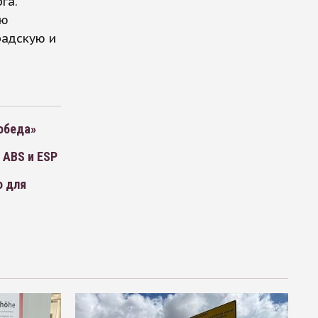
га.
ую
радскую и
обеда»
 ABS и ESP
о для