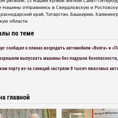
м регионе, 15 машин купили жители Санкт-Петербур
е машины отправились в Свердловскую и Ростовск
Краснодарский край, Татарстан, Башкирию, Калининг
кую области.
алы по теме
рг сообщил о планах возродить автомобили «Волга» и «П
разрешили выпускать машины без подушек безопасности,
ком порту из-за санкций застряли 8 тысяч люксовых авт
на главной