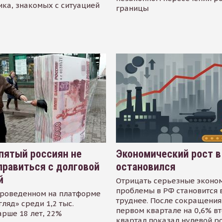
ика, знакомых с ситуацией
границы
пятый россиян не
Экономический рост в
равиться с долговой
остановился
й
Отрицать серьезные эконо
проблемы в РФ становится 
проведенном на платформе
труднее. После сокращения
гляд» среди 1,2 тыс.
первом квартале на 0,6% в
арше 18 лет, 22%
квартал показал нулевой р