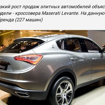
зкий рост продаж элитных автомобилей объяс
дели - кроссовера Maserati Levante. На данну
ренда (227 машин)