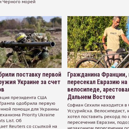
и Черного морей
рили поставку первой
Гражданина Франции,
ружия Украине за счет
пересекал Евразию на
ов
велосипеде, арестова
Дальнем Востоке
ация президента США
Трампа одобрила первую
Софиан Сехили находится в
енной помощи для Украины
Уссурийска. Велосипедист,
еханизма Priority Ukraine
хотел поставить рекорд по 
s List. Об
пересечения Евразии, подо
ает Reuters со ссылкой на
незаконном пересечении р