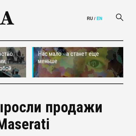
RU
/
EN
рство
Нас мало - а станет еще
ми,
меньше
обой
выросли продажи
aserati