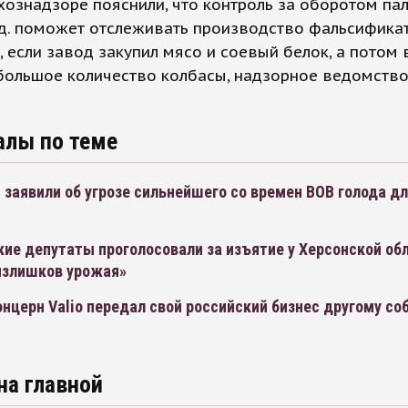
хознадзоре пояснили, что контроль за оборотом па
.д. поможет отслеживать производство фальсификат
 если завод закупил мясо и соевый белок, а потом 
большое количество колбасы, надзорное ведомство
алы по теме
 заявили об угрозе сильнейшего со времен ВОВ голода дл
ие депутаты проголосовали за изъятие у Херсонской об
излишков урожая»
нцерн Valio передал свой российский бизнес другому со
на главной