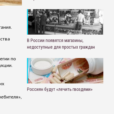
ания.
йства
В России появятся магазины,
недоступные для простых граждан
егии по
кции.
их
Россиян будут «лечить гвоздями»
ебителя»,