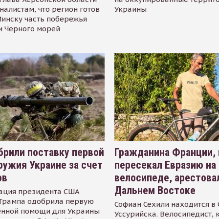
налистам, что регион готов
Украины
инску часть побережья
и Черного морей
рили поставку первой
Гражданина Франции,
ружия Украине за счет
пересекал Евразию на
ов
велосипеде, арестова
Дальнем Востоке
ация президента США
Трампа одобрила первую
Софиан Сехили находится в
енной помощи для Украины
Уссурийска. Велосипедист,