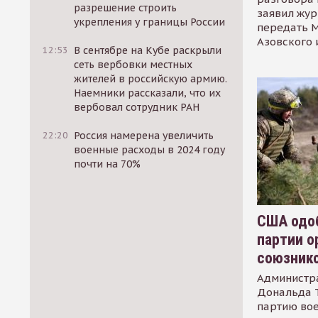
разрешение строить
заявил жур
укрепления у границы России
передать М
Азовского 
12:53
В сентябре на Кубе раскрыли
сеть вербовки местных
жителей в российскую армию.
Наемники рассказали, что их
вербовал сотрудник РАН
22:20
Россия намерена увеличить
военные расходы в 2024 году
почти на 70%
США одоб
партии о
союзник
Администр
Дональда 
партию во