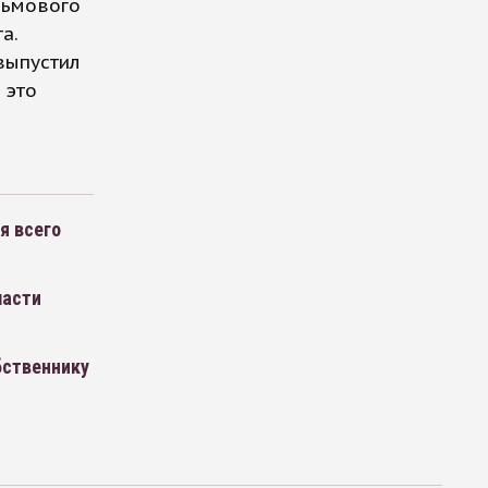
льмового
а.
выпустил
 это
я всего
ласти
бственнику