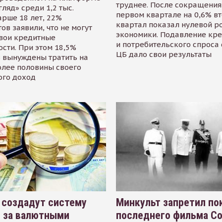
труднее. После сокращения
гляд» среди 1,2 тыс.
первом квартале на 0,6% в
арше 18 лет, 22%
квартал показал нулевой р
ов заявили, что не могут
экономики. Подавление кр
свои кредитные
и потребительского спроса
сти. При этом 18,5%
ЦБ дало свои результаты
 вынуждены тратить на
олее половины своего
ого доход
 создадут систему
Минкульт запретил по
я за валютными
последнего фильма С