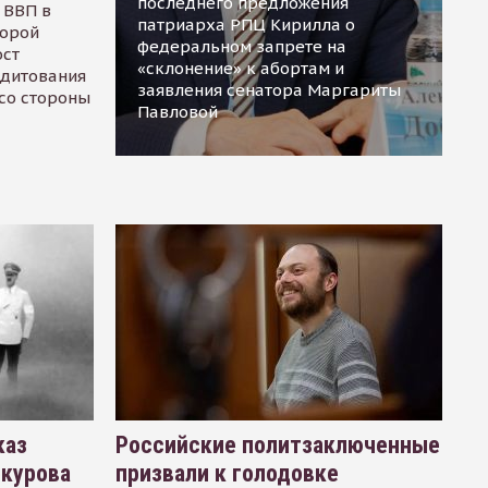
последнего предложения
 ВВП в
патриарха РПЦ Кирилла о
торой
федеральном запрете на
ост
«склонение» к абортам и
едитования
заявления сенатора Маргариты
 со стороны
Павловой
каз
Российские политзаключенные
окурова
призвали к голодовке