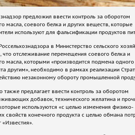
ознадзор предложил ввести контроль за оборотом
о масла, соевого белка и других веществ, которые
тели используют для фальсификации продуктов пит
Россельхознадзора в Министерство сельского хозя
, что отслеживание перемещения соевого белка и
го масла, которыми «производится подмена одного
та другим», необходимо в рамках реализации Страт
ействию незаконному обороту промышленной проду
 также предлагает ввести контроль за оборотом
рживающих добавок, технического желатина и проч
которые используются «с целью изменения физико-
х свойств конечного продукта с целью обмана потр
 «Известия».