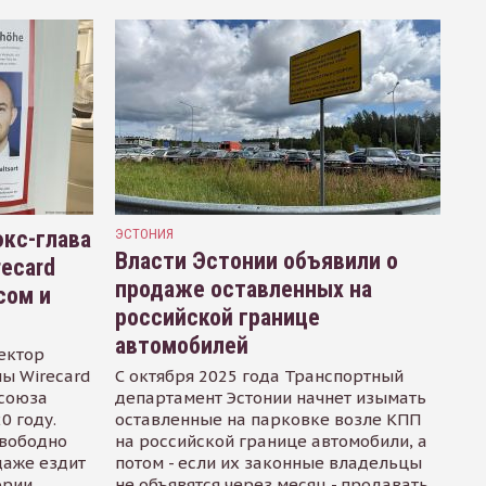
кс-глава
ЭСТОНИЯ
Власти Эстонии объявили о
recard
продаже оставленных на
сом и
российской границе
автомобилей
ектор
ы Wirecard
С октября 2025 года Транспортный
осоюза
департамент Эстонии начнет изымать
0 году.
оставленные на парковке возле КПП
свободно
на российской границе автомобили, а
даже ездит
потом - если их законные владельцы
ории
не объявятся через месяц - продавать.