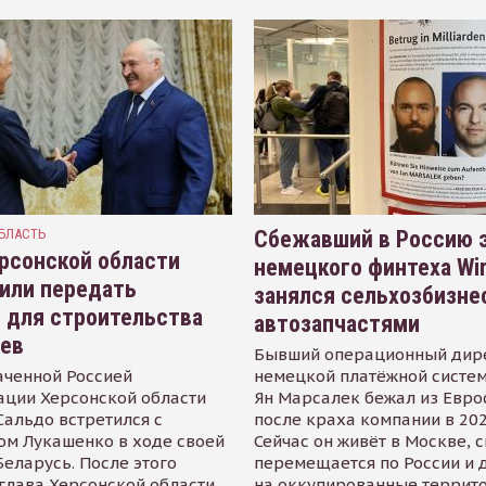
БЛАСТЬ
Сбежавший в Россию э
рсонской области
немецкого финтеха Wi
или передать
занялся сельхозбизне
 для строительства
автозапчастями
иев
Бывший операционный дир
аченной Россией
немецкой платёжной систем
ации Херсонской области
Ян Марсалек бежал из Евр
альдо встретился с
после краха компании в 202
ом Лукашенко в ходе своей
Сейчас он живёт в Москве, 
Беларусь. После этого
перемещается по России и 
глава Херсонской области
на оккупированные террит