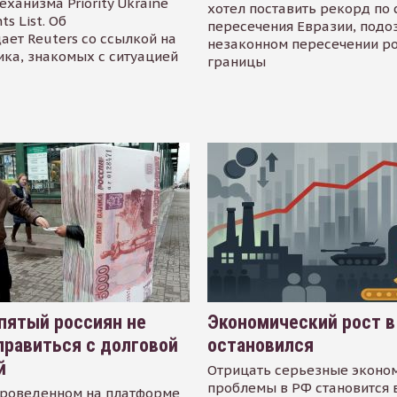
еханизма Priority Ukraine
хотел поставить рекорд по 
s List. Об
пересечения Евразии, подо
ает Reuters со ссылкой на
незаконном пересечении р
ика, знакомых с ситуацией
границы
пятый россиян не
Экономический рост в
равиться с долговой
остановился
й
Отрицать серьезные эконо
проблемы в РФ становится 
проведенном на платформе