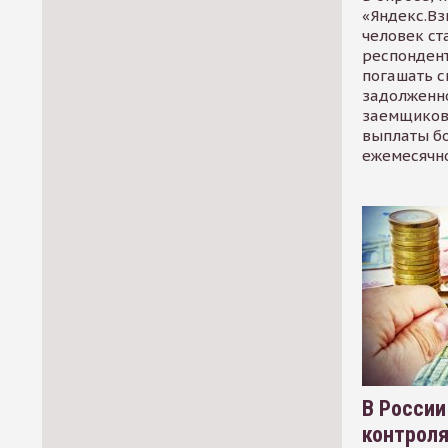
«Яндекс.Вз
человек ст
респондент
погашать 
задолженно
заемщиков
выплаты б
ежемесячн
В России
контрол