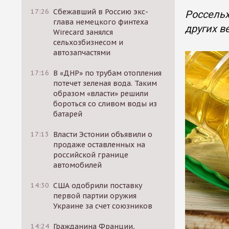
17:26
Сбежавший в Россию экс-
Россельх
глава немецкого финтеха
других в
Wirecard занялся
сельхозбизнесом и
автозапчастями
17:16
В «ДНР» по трубам отопления
потечет зеленая вода. Таким
образом «власти» решили
бороться со сливом воды из
батарей
17:13
Власти Эстонии объявили о
продаже оставленных на
российской границе
автомобилей
14:30
США одобрили поставку
первой партии оружия
Украине за счет союзников
14:24
Гражданина Франции,