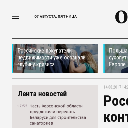
07 АВГУСТА, ПЯТНИЦА
Российские покупатели
Польша 
недвижимости уже осознали
сухопут
глубину кризиса
Европе
14.08.2017 14:
Лента новостей
Рос
17:35
Часть Херсонской области
кон
предложили передать
Беларуси для строительства
санаториев