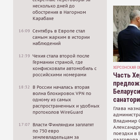
несколько дней до
обострения в Нагорном
Карабахе
16:09
Сентябрь в Европе стал
самым жарким в истории
наблюдений
12:39
Чехия стала второй после
Германии страной, где
ХЕРСОНСКАЯ О
конфисковали автомобиль с
Часть Хе
российскими номерами
предлож
18:32
В России началась вторая
Беларуси
волна блокировок VPN по
санатор
одному из самых
распространенных и удобных
Глава назн
протоколов WireGuard
администр
Владимир С
17:07
Власти Финляндии заплатят
Александр
по 750 евро
поездки в 
землевладельцам за
разговора 