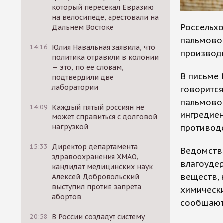
который пересекал Евразию
на велосипеде, арестовали на
Россельх
Дальнем Востоке
пальмовог
14:16
Юлия Навальная заявила, что
производи
политика отравили в колонии
— это, по ее словам,
В письме 
подтвердили две
лаборатории
говорится
пальмово
14:09
Каждый пятый россиян не
ингредиен
может справиться с долговой
противод
нагрузкой
15:33
Директор департамента
Ведомство
здравоохранения ХМАО,
влагоуде
кандидат медицинских наук
веществ, 
Алексей Добровольский
выступил против запрета
химически
абортов
сообщают
20:58
В России создадут систему