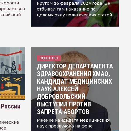
скорости
кругом 16 февраля 2024 года. Он
зревается в
отбывал там наказание по
оссийской
целому ряду политических статей
ОБЩЕСТВО
ДИРЕКТОР ДЕПАРТАМЕНТА
ЗДРАВООХРАНЕНИЯ ХМАО,
КАНДИДАТ МЕДИЦИНСКИХ
НАУК АЛЕКСЕЙ
ДОБРОВОЛЬСКИЙ
ВЫСТУПИЛ ПРОТИВ
 России
ЗАПРЕТА АБОРТОВ
Мнение кандидата медицинских
мические
наук прозвучало на фоне
все