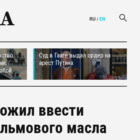
RU
/
EN
рство
Суд в Гааге выдал ордер на
ми,
арест Путина
обой
ложил ввести
альмового масла