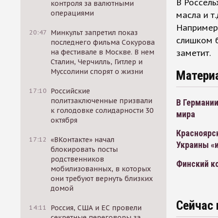
В Россель
контроля за валютными
операциями
масла и т
Например,
20:47
Минкульт запретил показ
слишком 
последнего фильма Сокурова
заметит.
на фестивале в Москве. В нем
Сталин, Черчилль, Гитлер и
Муссолини спорят о жизни
Матери
17:10
Российские
политзаключенные призвали
В Германии
к голодовке солидарности 30
мира
октября
Красноярск
17:12
«ВКонтакте» начал
Украины «
блокировать посты
родственников
Финский ко
мобилизованных, в которых
они требуют вернуть близких
домой
Сейчас 
14:11
Россия, США и ЕС провели
секретные переговоры за