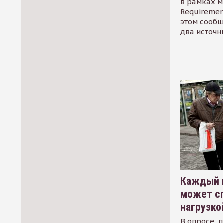
в рамках м
Requirement
этом сообщ
два источн
Каждый 
может сп
нагрузко
В опросе, 