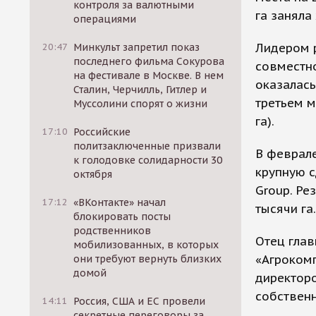
контроля за валютными
га заняла
операциями
Лидером 
20:47
Минкульт запретил показ
последнего фильма Сокурова
совместно
на фестивале в Москве. В нем
оказалась
Сталин, Черчилль, Гитлер и
третьем м
Муссолини спорят о жизни
га).
17:10
Российские
политзаключенные призвали
В феврале
к голодовке солидарности 30
крупную с
октября
Group. Ре
17:12
«ВКонтакте» начал
тысячи га.
блокировать посты
родственников
Отец глав
мобилизованных, в которых
«Агрокомп
они требуют вернуть близких
домой
директоро
собственн
14:11
Россия, США и ЕС провели
секретные переговоры за