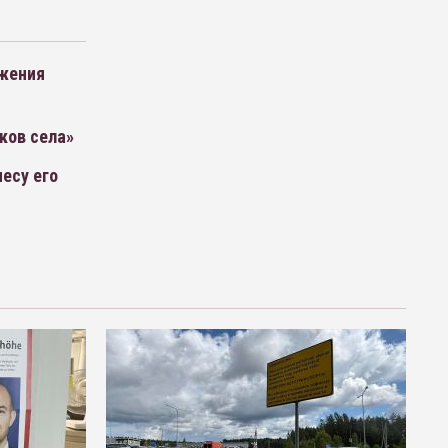
ижения
ков села»
есу его