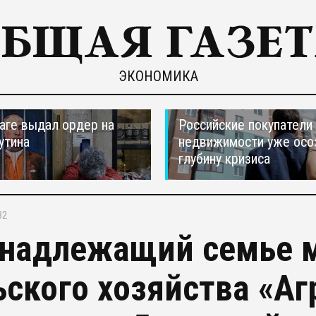
ЭКОНОМИКА
ааге выдал ордер на
Российские покупатели
утина
недвижимости уже осо
глубину кризиса
32
надлежащий семье 
ьского хозяйства «А