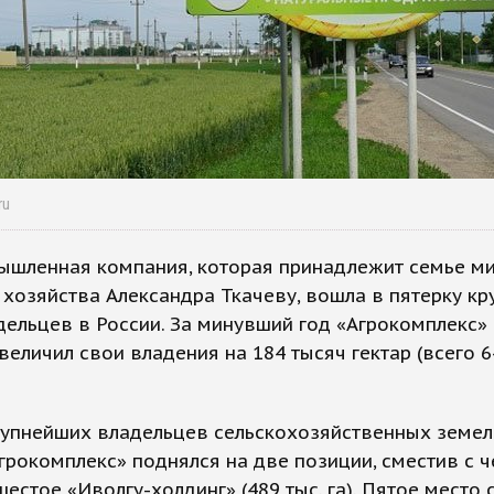
ru
ышленная компания, которая принадлежит семье м
 хозяйства Александра Ткачеву, вошла в пятерку к
ельцев в России. За минувший год «Агрокомплекс» и
величил свои владения на 184 тысяч гектар (всего 
рупнейших владельцев сельскохозяйственных земел
грокомплекс» поднялся на две позиции, сместив с 
шестое «Иволгу-холдинг» (489 тыс. га). Пятое место с