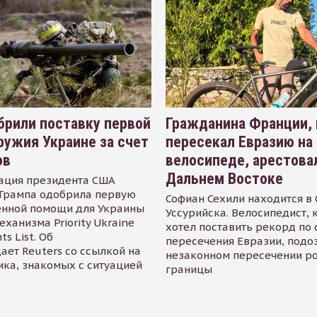
рили поставку первой
Гражданина Франции,
ружия Украине за счет
пересекал Евразию на
ов
велосипеде, арестова
Дальнем Востоке
ация президента США
Трампа одобрила первую
Софиан Сехили находится в
енной помощи для Украины
Уссурийска. Велосипедист,
еханизма Priority Ukraine
хотел поставить рекорд по 
s List. Об
пересечения Евразии, подо
ает Reuters со ссылкой на
незаконном пересечении р
ика, знакомых с ситуацией
границы