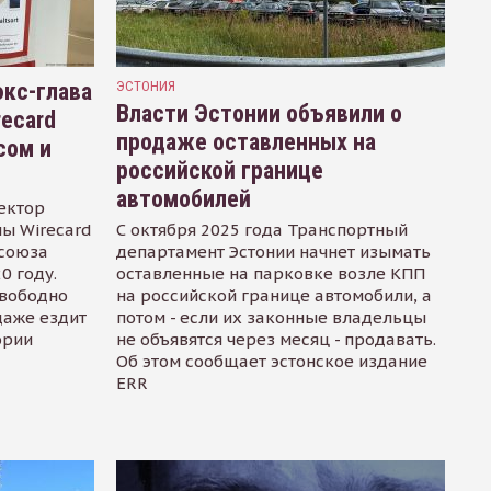
кс-глава
ЭСТОНИЯ
Власти Эстонии объявили о
recard
продаже оставленных на
сом и
российской границе
автомобилей
ектор
ы Wirecard
С октября 2025 года Транспортный
осоюза
департамент Эстонии начнет изымать
0 году.
оставленные на парковке возле КПП
свободно
на российской границе автомобили, а
даже ездит
потом - если их законные владельцы
ории
не объявятся через месяц - продавать.
Об этом сообщает эстонское издание
ERR