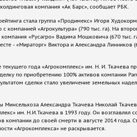
 холдинговая компания «Ак Барс», сообщает РБК.
рейтинга стала группа «Продимекс» Игоря Худокор
 с компанией «Агрокультура» (790 тыс. га). На втор
 компания «Русагро» Вадима Мошковича (670 тыс. га
есте - «Мираторг» Виктора и Александра Линников (6
 текущего года «Агрокомплекс» им. Н. И. Ткачева п
делку по приобретению 100% активов компании Par
зультатом сделки стало увеличение земельных надел
ы Минсельхоза Александра Ткачева Николай Ткачев
лекс» им. Н.И.Ткачева в 1993 году. Он возглавлял с
в компании до своей смерти в августе 2014 года. С
ости «Агрокомплекса» не раскрывается.