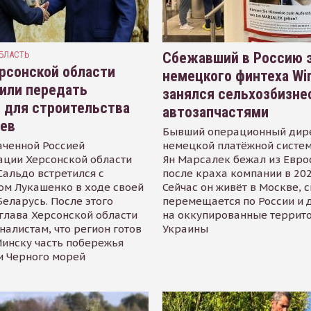
БЛАСТЬ
Сбежавший в Россию э
рсонской области
немецкого финтеха Wi
или передать
занялся сельхозбизне
 для строительства
автозапчастями
иев
Бывший операционный дир
аченной Россией
немецкой платёжной систем
ации Херсонской области
Ян Марсалек бежал из Евр
альдо встретился с
после краха компании в 202
ом Лукашенко в ходе своей
Сейчас он живёт в Москве, 
Беларусь. После этого
перемещается по России и 
глава Херсонской области
на оккупированные террит
налистам, что регион готов
Украины
инску часть побережья
и Черного морей