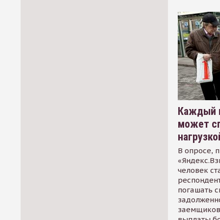
Каждый 
может сп
нагрузко
В опросе, 
«Яндекс.Вз
человек ст
респондент
погашать 
задолженно
заемщиков
выплаты б