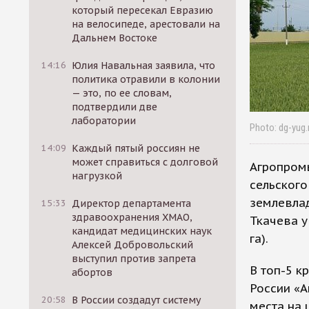
который пересекал Евразию
на велосипеде, арестовали на
Дальнем Востоке
14:16
Юлия Навальная заявила, что
политика отравили в колонии
— это, по ее словам,
подтвердили две
лаборатории
Photo: dg-yug.
14:09
Каждый пятый россиян не
может справиться с долговой
Агропром
нагрузкой
сельского
землевлад
15:33
Директор департамента
здравоохранения ХМАО,
Ткачева у
кандидат медицинских наук
га).
Алексей Добровольский
выступил против запрета
В топ-5 к
абортов
России «А
20:58
В России создадут систему
места на 