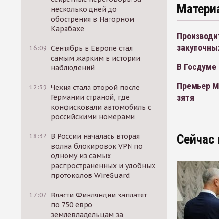
Матери
несколько дней до
обострения в Нагорном
Карабахе
Производи
закупочны
16:09
Сентябрь в Европе стал
самым жарким в истории
В Госдуме
наблюдений
Премьер М
12:39
Чехия стала второй после
зятя
Германии страной, где
конфисковали автомобиль с
российскими номерами
18:32
В России началась вторая
Сейчас 
волна блокировок VPN по
одному из самых
распространенных и удобных
протоколов WireGuard
17:07
Власти Финляндии заплатят
по 750 евро
землевладельцам за