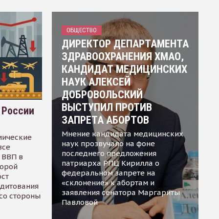
ОБЩЕСТВО
ДИРЕКТОР ДЕПАРТАМЕНТА
ЗДРАВООХРАНЕНИЯ ХМАО,
КАНДИДАТ МЕДИЦИНСКИХ
НАУК АЛЕКСЕЙ
ДОБРОВОЛЬСКИЙ
ВЫСТУПИЛ ПРОТИВ
 России
ЗАПРЕТА АБОРТОВ
Мнение кандидата медицинских
мические
наук прозвучало на фоне
все
последнего предложения
 ВВП в
патриарха РПЦ Кирилла о
торой
федеральном запрете на
ост
«склонение» к абортам и
едитования
заявления сенатора Маргариты
 со стороны
Павловой