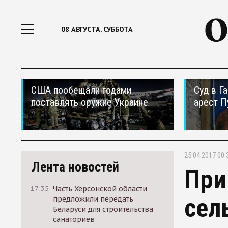
08 АВГУСТА, СУББОТА
США пообещали годами
Суд в Г
поставлять оружие Украине
арест П
25.04.2017 00:
Лента новостей
При
17:35
Часть Херсонской области
сел
предложили передать
Беларуси для строительства
санаториев