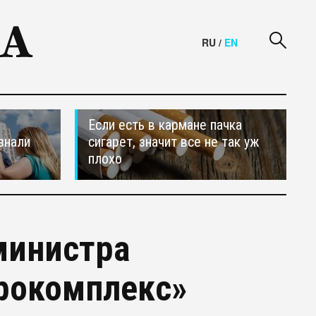
RU
/
EN
Если есть в кармане пачка
знали
сигарет, значит все не так уж
плохо
министра
грокомплекс»