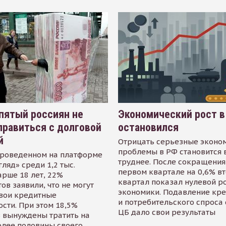
пятый россиян не
Экономический рост в
равиться с долговой
остановился
й
Отрицать серьезные эконо
проблемы в РФ становится 
проведенном на платформе
труднее. После сокращения
гляд» среди 1,2 тыс.
первом квартале на 0,6% в
арше 18 лет, 22%
квартал показал нулевой р
ов заявили, что не могут
экономики. Подавление кр
свои кредитные
и потребительского спроса
сти. При этом 18,5%
ЦБ дало свои результаты
 вынуждены тратить на
олее половины своего