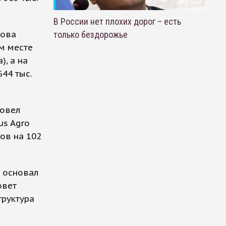
В России нет плохих дорог – есть
мова
только бездорожье
ом месте
), а на
44 тыс.
ровел
us Agro
ов на 102
 основал
овет
труктура