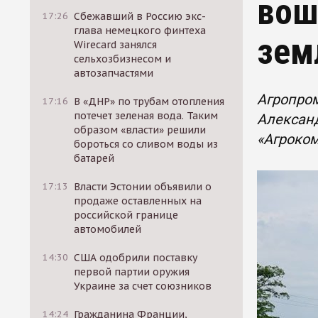
вош
17:26
Сбежавший в Россию экс-
глава немецкого финтеха
зем
Wirecard занялся
сельхозбизнесом и
автозапчастями
Агропро
17:16
В «ДНР» по трубам отопления
потечет зеленая вода. Таким
Александ
образом «власти» решили
«Агроком
бороться со сливом воды из
батарей
17:13
Власти Эстонии объявили о
продаже оставленных на
российской границе
автомобилей
14:30
США одобрили поставку
первой партии оружия
Украине за счет союзников
14:24
Гражданина Франции,