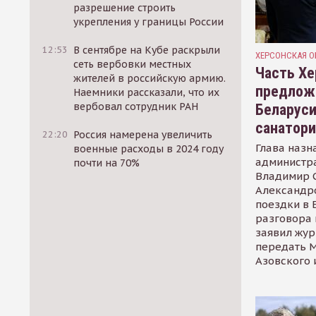
разрешение строить
укрепления у границы России
12:53
В сентябре на Кубе раскрыли
ХЕРСОНСКАЯ О
сеть вербовки местных
Часть Хе
жителей в российскую армию.
предлож
Наемники рассказали, что их
вербовал сотрудник РАН
Беларуси
санатор
22:20
Россия намерена увеличить
Глава назн
военные расходы в 2024 году
администр
почти на 70%
Владимир С
Александр
поездки в 
разговора 
заявил жур
передать М
Азовского 