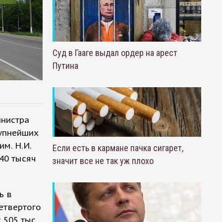
Суд в Гааге выдал ордер на арест
Путина
инистра
рупнейших
м. Н.И.
Если есть в кармане пачка сигарет,
640 тысяч
значит все не так уж плохо
ь в
четвертого
 505 тыс.