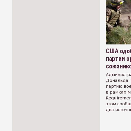
США одоб
партии о
союзник
Администр
Дональда 
партию во
в рамках м
Requirement
этом сообщ
два источн