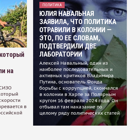
ПОЛИТИКА
ЮЛИЯ НАВАЛЬНАЯ
ЗАЯВИЛА, ЧТО ПОЛИТИКА
ОТРАВИЛИ В КОЛОНИИ —
ЭТО, ПО ЕЕ СЛОВАМ,
ПОДТВЕРДИЛИ ДВЕ
ЛАБОРАТОРИИ
 который
Алексей Навальный, один из
наиболее последовательных и
ли на
активных критиков Владимира
Путина, основатель Фонда
 СИЗО
борьбы с коррупцией, скончался
 который
в колонии в Харпе за Полярным
скорости
кругом 16 февраля 2024 года. Он
зревается в
отбывал там наказание по
оссийской
целому ряду политических статей