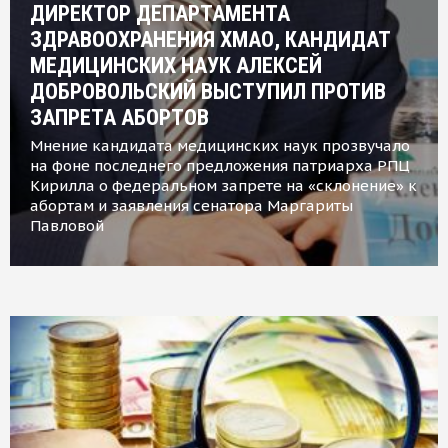
ДИРЕКТОР ДЕПАРТАМЕНТА
ЗДРАВООХРАНЕНИЯ ХМАО, КАНДИДАТ
МЕДИЦИНСКИХ НАУК АЛЕКСЕЙ
ДОБРОВОЛЬСКИЙ ВЫСТУПИЛ ПРОТИВ
ЗАПРЕТА АБОРТОВ
Мнение кандидата медицинских наук прозвучало
на фоне последнего предложения патриарха РПЦ
Кирилла о федеральном запрете на «склонение» к
абортам и заявления сенатора Маргариты
Павловой