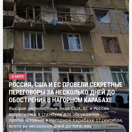
В МИРЕ
РОССИЯ, США И ЕС ПРОВЕЛИ СЕКРЕТНЫЕ
ПЕРЕГОВОРЫ ЗА НЕСКОЛЬКО ДНЕЙ ДО
ОБОСТРЕНИЯ В НАГОРНОМ КАРАБАХЕ
Высшие должностные лица США, ЕС и России
встретились в Стамбуле для обсуждения
противостояния в Нагорном Карабахе 17 сентября,
всего за несколько дней до того, как
Азербайджан начал обстрел непризнанной