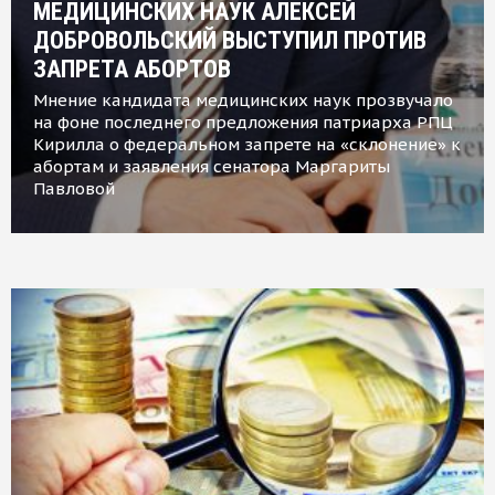
МЕДИЦИНСКИХ НАУК АЛЕКСЕЙ
ДОБРОВОЛЬСКИЙ ВЫСТУПИЛ ПРОТИВ
ЗАПРЕТА АБОРТОВ
Мнение кандидата медицинских наук прозвучало
на фоне последнего предложения патриарха РПЦ
Кирилла о федеральном запрете на «склонение» к
абортам и заявления сенатора Маргариты
Павловой