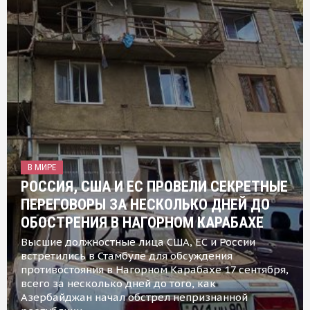
В МИРЕ
РОССИЯ, США И ЕС ПРОВЕЛИ СЕКРЕТНЫЕ
ПЕРЕГОВОРЫ ЗА НЕСКОЛЬКО ДНЕЙ ДО
ОБОСТРЕНИЯ В НАГОРНОМ КАРАБАХЕ
Высшие должностные лица США, ЕС и России
встретились в Стамбуле для обсуждения
противостояния в Нагорном Карабахе 17 сентября,
всего за несколько дней до того, как
Азербайджан начал обстрел непризнанной