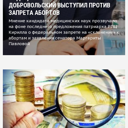
ДОБРОВОЛЬСКИЙ ВЫСТУПИЛ ПРОТИВ
ЗАПРЕТА АБОРТОВ
Мнение кандидата медицинских наук прозвучало
на фоне последнего предложения патриарха РПЦ
Кирилла о федеральном запрете на «склонение» к
абортам и заявления сенатора Маргариты
Павловой