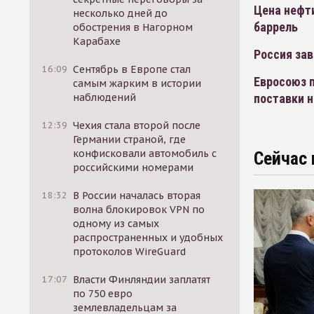
Цена нефти
несколько дней до
баррель
обострения в Нагорном
Карабахе
Россия за
16:09
Сентябрь в Европе стал
Евросоюз п
самым жарким в истории
поставки 
наблюдений
12:39
Чехия стала второй после
Германии страной, где
конфисковали автомобиль с
Сейчас 
российскими номерами
18:32
В России началась вторая
волна блокировок VPN по
одному из самых
распространенных и удобных
протоколов WireGuard
17:07
Власти Финляндии заплатят
по 750 евро
землевладельцам за