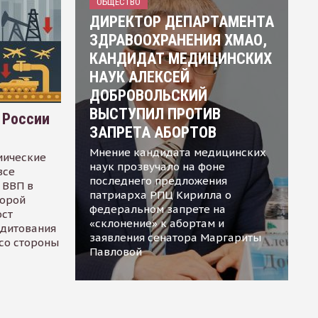
ОБЩЕСТВО
ДИРЕКТОР ДЕПАРТАМЕНТА
ЗДРАВООХРАНЕНИЯ ХМАО,
КАНДИДАТ МЕДИЦИНСКИХ
НАУК АЛЕКСЕЙ
ДОБРОВОЛЬСКИЙ
ВЫСТУПИЛ ПРОТИВ
 России
ЗАПРЕТА АБОРТОВ
Мнение кандидата медицинских
мические
наук прозвучало на фоне
все
последнего предложения
 ВВП в
патриарха РПЦ Кирилла о
торой
федеральном запрете на
ост
«склонение» к абортам и
едитования
заявления сенатора Маргариты
 со стороны
Павловой