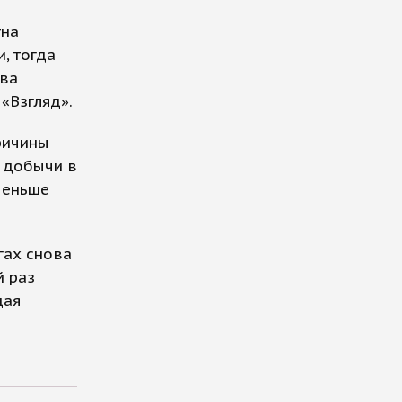
тна
, тогда
тва
«Взгляд».
причины
е добычи в
меньше
гах снова
й раз
щая