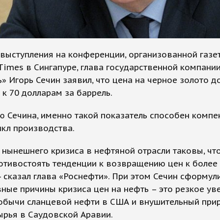
выступления на конференции, организованной газе
 Times в Сингапуре, глава государственной компани
» Игорь Сечин заявил, что цена на черное золото 
 к 70 долларам за баррель.
 Сечина, именно такой показатель способен компе
кл производства.
нынешнего кризиса в нефтяной отрасли таковы, что
отивостоять тенденции к возвращению цен к боле
- сказал глава «Роснефти». При этом Сечин сформул
ные причины кризиса цен на нефть – это резкое ув
обычи сланцевой нефти в США и внушительный при
ырья в Саудовской Аравии.