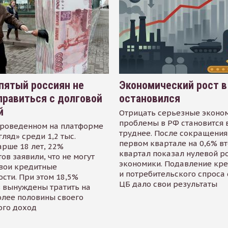
пятый россиян не
Экономический рост в
равиться с долговой
остановился
й
Отрицать серьезные эконо
проблемы в РФ становится 
проведенном на платформе
труднее. После сокращения
гляд» среди 1,2 тыс.
первом квартале на 0,6% в
арше 18 лет, 22%
квартал показал нулевой р
ов заявили, что не могут
экономики. Подавление кр
свои кредитные
и потребительского спроса
сти. При этом 18,5%
ЦБ дало свои результаты
 вынуждены тратить на
олее половины своего
ого доход