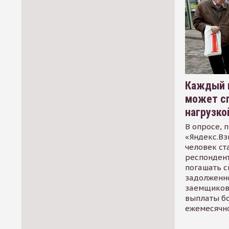
Каждый 
может сп
нагрузко
В опросе, 
«Яндекс.Вз
человек ст
респондент
погашать 
задолженно
заемщиков
выплаты б
ежемесячн