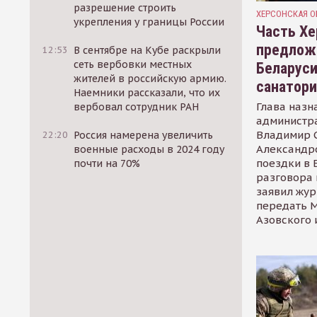
разрешение строить
ХЕРСОНСКАЯ О
укрепления у границы России
Часть Хе
предлож
12:53
В сентябре на Кубе раскрыли
сеть вербовки местных
Беларуси
жителей в российскую армию.
санатор
Наемники рассказали, что их
Глава назн
вербовал сотрудник РАН
администр
Владимир С
22:20
Россия намерена увеличить
Александр
военные расходы в 2024 году
поездки в 
почти на 70%
разговора 
заявил жур
передать М
Азовского 