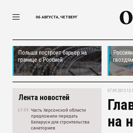
06 АВГУСТА, ЧЕТВЕРГ
Польша построит барьер на
Россиян
границе с Россией
гвоздям
07.09.2015 12:
Лента новостей
Гла
17:35
Часть Херсонской области
на 
предложили передать
Беларуси для строительства
санаториев