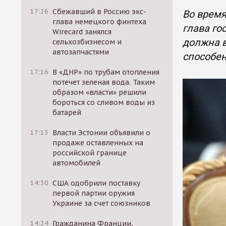
17:26
Сбежавший в Россию экс-
Во время
глава немецкого финтеха
глава го
Wirecard занялся
должна в
сельхозбизнесом и
автозапчастями
способе
17:16
В «ДНР» по трубам отопления
потечет зеленая вода. Таким
образом «власти» решили
бороться со сливом воды из
батарей
17:13
Власти Эстонии объявили о
продаже оставленных на
российской границе
автомобилей
14:30
США одобрили поставку
первой партии оружия
Украине за счет союзников
14:24
Гражданина Франции,