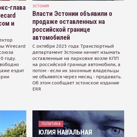
кс-глава
ЭСТОНИЯ
Власти Эстонии объявили о
recard
продаже оставленных на
сом и
российской границе
автомобилей
ектор
ы Wirecard
С октября 2025 года Транспортный
осоюза
департамент Эстонии начнет изымать
0 году.
оставленные на парковке возле КПП
свободно
на российской границе автомобили, а
даже ездит
потом - если их законные владельцы
ории
не объявятся через месяц - продавать.
Об этом сообщает эстонское издание
ERR
ПОЛИТИКА
ЮЛИЯ НАВАЛЬНАЯ