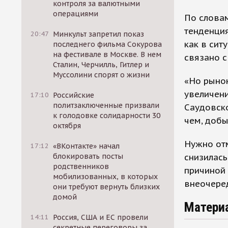
контроля за валютными
операциями
По словам
тенденция
20:47
Минкульт запретил показ
как в сит
последнего фильма Сокурова
на фестивале в Москве. В нем
связано с
Сталин, Черчилль, Гитлер и
Муссолини спорят о жизни
«Но рынок
увеличени
17:10
Российские
политзаключенные призвали
Саудовск
к голодовке солидарности 30
чем, добы
октября
Нужно отм
17:12
«ВКонтакте» начал
снизилась
блокировать посты
родственников
причиной
мобилизованных, в которых
внеочере
они требуют вернуть близких
домой
Матери
14:11
Россия, США и ЕС провели
секретные переговоры за