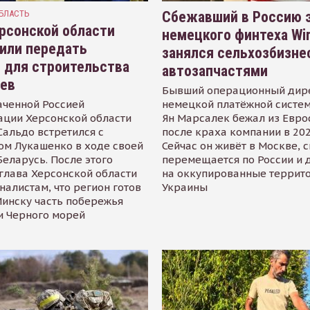
БЛАСТЬ
Сбежавший в Россию э
рсонской области
немецкого финтеха Wi
или передать
занялся сельхозбизне
 для строительства
автозапчастями
иев
Бывший операционный дир
аченной Россией
немецкой платёжной систем
ации Херсонской области
Ян Марсалек бежал из Евр
альдо встретился с
после краха компании в 202
ом Лукашенко в ходе своей
Сейчас он живёт в Москве, 
Беларусь. После этого
перемещается по России и 
глава Херсонской области
на оккупированные террит
налистам, что регион готов
Украины
инску часть побережья
и Черного морей