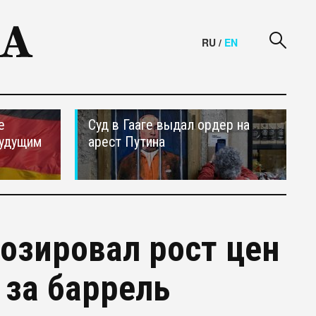
RU
/
EN
е
Суд в Гааге выдал ордер на
будущим
арест Путина
нозировал рост цен
 за баррель