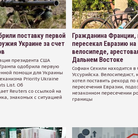
рили поставку первой
Гражданина Франции,
ружия Украине за счет
пересекал Евразию на
ов
велосипеде, арестова
Дальнем Востоке
ация президента США
Трампа одобрила первую
Софиан Сехили находится в
енной помощи для Украины
Уссурийска. Велосипедист,
еханизма Priority Ukraine
хотел поставить рекорд по 
s List. Об
пересечения Евразии, подо
ает Reuters со ссылкой на
незаконном пересечении р
ика, знакомых с ситуацией
границы