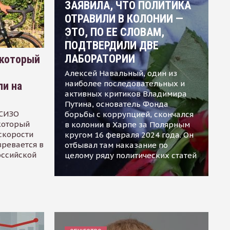
ЗАЯВИЛА, ЧТО ПОЛИТИКА
ОТРАВИЛИ В КОЛОНИИ —
ЭТО, ПО ЕЕ СЛОВАМ,
ПОДТВЕРДИЛИ ДВЕ
ЛАБОРАТОРИИ
 который
Алексей Навальный, один из
наиболее последовательных и
ли на
активных критиков Владимира
Путина, основатель Фонда
 СИЗО
борьбы с коррупцией, скончался
 который
в колонии в Харпе за Полярным
скорости
кругом 16 февраля 2024 года. Он
зревается в
отбывал там наказание по
оссийской
целому ряду политических статей