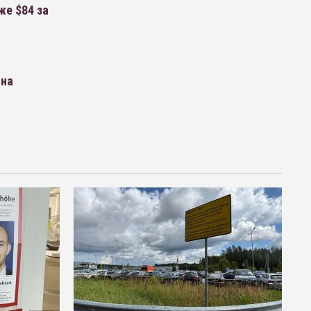
же $84 за
 на