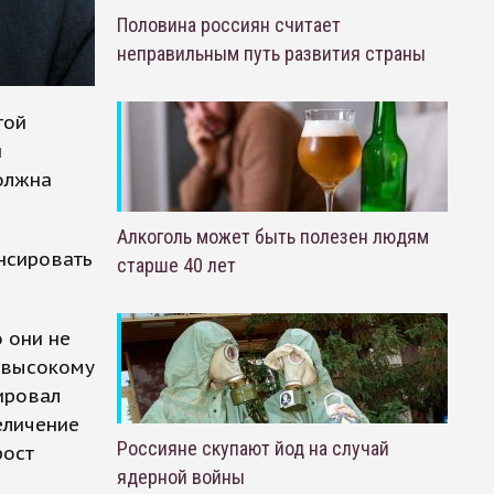
Половина россиян считает
неправильным путь развития страны
той
и
должна
Алкоголь может быть полезен людям
нсировать
старше 40 лет
 они не
е высокому
ировал
еличение
Россияне скупают йод на случай
рост
ядерной войны