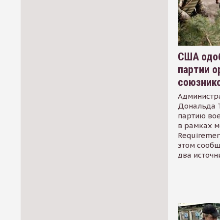
США одоб
партии о
союзник
Администр
Дональда 
партию во
в рамках м
Requirement
этом сообщ
два источн