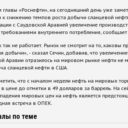
 главы «Роснефти», на сегодняшний день уже заме
 к снижению темпов роста добычи сланцевой нефти
уации с Саудовской Аравией увеличение производс
 требованиями внутреннего потребления, сообщает 
 так не работает. Рынок не смотрит на то, каковы 
я добычи», - сказал Сечин, добавив, что увеличени
ой Аравии отразилось на мировом рынке нефти не 
ча сланцевой нефти в США.
етить, что с началом недели нефть на мировых тор
 в цене до отметки в 49 долларов за баррель. На се
 падения мировых цен на нефть является предстоя
дная встреча в ОПЕК.
алы по теме