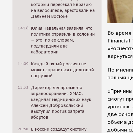
который пересекал Евразию
на велосипеде, арестовали на
Дальнем Востоке
14:16
Юлия Навальная заявила, что
Во время 
политика отравили в колонии
Financial
— это, по ее словам,
подтвердили две
«Роснефть
лаборатории
вернуться
14:09
Каждый пятый россиян не
По мнению
может справиться с долговой
нагрузкой
полный ци
15:33
Директор департамента
«Причины 
здравоохранения ХМАО,
смогут пр
кандидат медицинских наук
Алексей Добровольский
уровню», 
выступил против запрета
две основ
абортов
объема д
добычи с
20:58
В России создадут систему