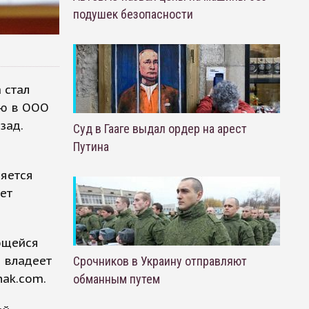
подушек безопасности
 стал
лю в ООО
зад.
Суд в Гааге выдал ордер на арест
Путина
ляется
ет
ющейся
а владеет
Срочников в Украину отправляют
nak.com.
обманным путем