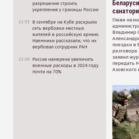
Беларуси
разрешение строить
укрепления у границы России
санатор
Глава назн
12:53
В сентябре на Кубе раскрыли
администр
сеть вербовки местных
Владимир С
жителей в российскую армию.
Александр
Наемники рассказали, что их
поездки в 
вербовал сотрудник РАН
разговора 
заявил жур
22:20
Россия намерена увеличить
передать М
военные расходы в 2024 году
Азовского 
почти на 70%