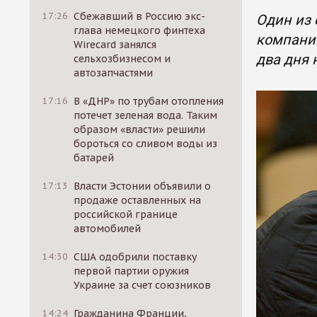
17:26
Сбежавший в Россию экс-
Один из 
глава немецкого финтеха
компании
Wirecard занялся
два дня 
сельхозбизнесом и
автозапчастями
17:16
В «ДНР» по трубам отопления
потечет зеленая вода. Таким
образом «власти» решили
бороться со сливом воды из
батарей
17:13
Власти Эстонии объявили о
продаже оставленных на
российской границе
автомобилей
14:30
США одобрили поставку
первой партии оружия
Украине за счет союзников
14:24
Гражданина Франции,