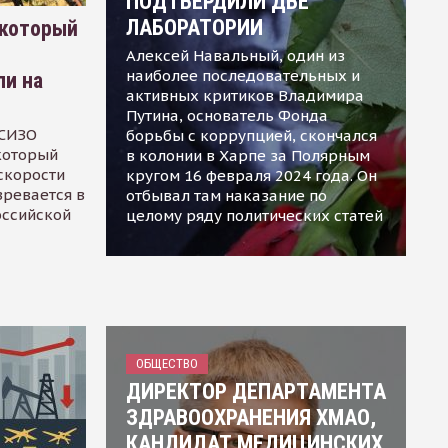
ПОДТВЕРДИЛИ ДВЕ
ЛАБОРАТОРИИ
 который
Алексей Навальный, один из
наиболее последовательных и
ли на
активных критиков Владимира
Путина, основатель Фонда
 СИЗО
борьбы с коррупцией, скончался
 который
в колонии в Харпе за Полярным
скорости
кругом 16 февраля 2024 года. Он
зревается в
отбывал там наказание по
оссийской
целому ряду политических статей
ОБЩЕСТВО
ДИРЕКТОР ДЕПАРТАМЕНТА
ЗДРАВООХРАНЕНИЯ ХМАО,
КАНДИДАТ МЕДИЦИНСКИХ