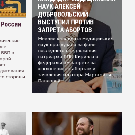
НАУК АЛЕКСЕЙ
ДОБРОВОЛЬСКИЙ
ВЫСТУПИЛ ПРОТИВ
 России
ЗАПРЕТА АБОРТОВ
Мнение кандидата медицинских
мические
наук прозвучало на фоне
все
последнего предложения
 ВВП в
патриарха РПЦ Кирилла о
торой
федеральном запрете на
ост
«склонение» к абортам и
едитования
заявления сенатора Маргариты
 со стороны
Павловой