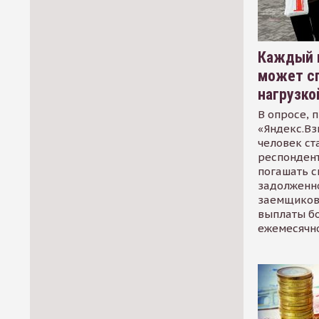
Каждый 
может сп
нагрузко
В опросе, 
«Яндекс.Вз
человек ст
респондент
погашать 
задолженно
заемщиков
выплаты б
ежемесячн