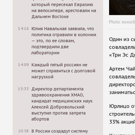
который пересекал Евразию
на велосипеде, арестовали на
Дальнем Востоке
Photo: novocti
14:16
Юлия Навальная заявила, что
политика отравили в колонии
Один из с
— это, по ее словам,
совладел
подтвердили две
лаборатории
«Три Эс Д
14:09
Каждый пятый россиян не
Артем Чай
может справиться с долговой
совладель
нагрузкой
директоро
15:33
Директор департамента
занимать
здравоохранения ХМАО,
кандидат медицинских наук
Юрлицо от
Алексей Добровольский
выступил против запрета
строитель
абортов
33% акций
20:58
В России создадут систему