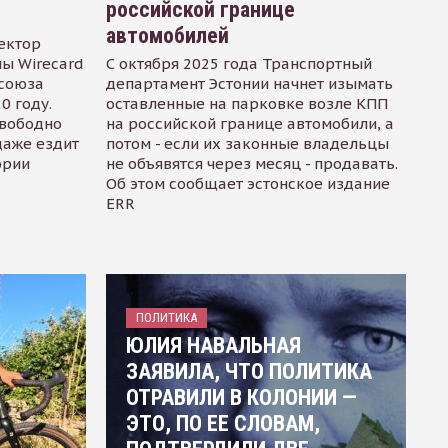
российской границе
автомобилей
ектор
ы Wirecard
С октября 2025 года Транспортный
осоюза
департамент Эстонии начнет изымать
0 году.
оставленные на парковке возле КПП
свободно
на российской границе автомобили, а
даже ездит
потом - если их законные владельцы
ории
не объявятся через месяц - продавать.
Об этом сообщает эстонское издание
ERR
ПОЛИТИКА
ЮЛИЯ НАВАЛЬНАЯ
ЗАЯВИЛА, ЧТО ПОЛИТИКА
ОТРАВИЛИ В КОЛОНИИ —
ЭТО, ПО ЕЕ СЛОВАМ,