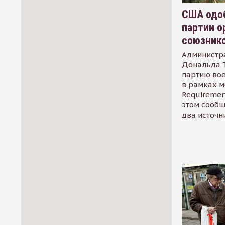
США одоб
партии о
союзник
Администр
Дональда 
партию во
в рамках м
Requirement
этом сообщ
два источн