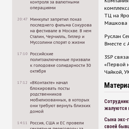
Компания 
контроля за валютными
комплекса
операциями
ТЦ на Яро
20:47
Минкульт запретил показ
Машкова и
последнего фильма Сокурова
на фестивале в Москве. В нем
Руслан Се
Сталин, Черчилль, Гитлер и
Муссолини спорят о жизни
Вместе с 
17:10
Российские
3SP связа
политзаключенные призвали
«Первой 
к голодовке солидарности 30
октября
Чайкой, У
17:12
«ВКонтакте» начал
Матери
блокировать посты
родственников
мобилизованных, в которых
Сотрудник
они требуют вернуть близких
жалуются 
домой
Сына экс-г
14:11
Россия, США и ЕС провели
своей быв
секретные переговоры за