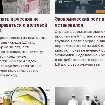
пятый россиян не
Экономический рост в
равиться с долговой
остановился
й
Отрицать серьезные эконо
проблемы в РФ становится 
проведенном на платформе
труднее. После сокращения
гляд» среди 1,2 тыс.
первом квартале на 0,6% в
арше 18 лет, 22%
квартал показал нулевой р
ов заявили, что не могут
экономики. Подавление кр
свои кредитные
и потребительского спроса
сти. При этом 18,5%
ЦБ дало свои результаты
 вынуждены тратить на
олее половины своего
ого доход