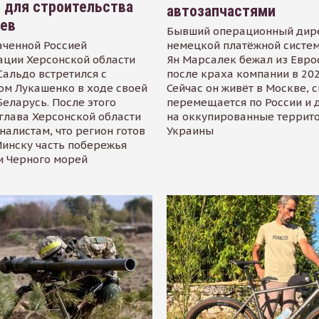
 для строительства
автозапчастями
иев
Бывший операционный дир
аченной Россией
немецкой платёжной систем
ации Херсонской области
Ян Марсалек бежал из Евр
альдо встретился с
после краха компании в 202
ом Лукашенко в ходе своей
Сейчас он живёт в Москве, 
Беларусь. После этого
перемещается по России и 
глава Херсонской области
на оккупированные террит
налистам, что регион готов
Украины
инску часть побережья
и Черного морей