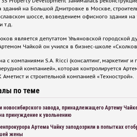
3S Property Development занималась реконструкци
 зданий на Большой Дмитровке в Москве, строител
славском шоссе, возведением офисного здания на
 т.д.
юков является депутатом Ульяновской городской д
Артемом Чайкой он учился в бизнес-школе «Сколков
на с компаниями S.A. Ricci (консалтинг, маркетинг и 
нерудной компанией», которая контролируется Арт
К Аметист и строительной компанией «Технострой».
алы по теме
и новосибирского завода, принадлежащего Артему Чайке
на принуждение к увольнению
енпрокурора Артема Чайку заподозрили в попытках отоб
шей жены