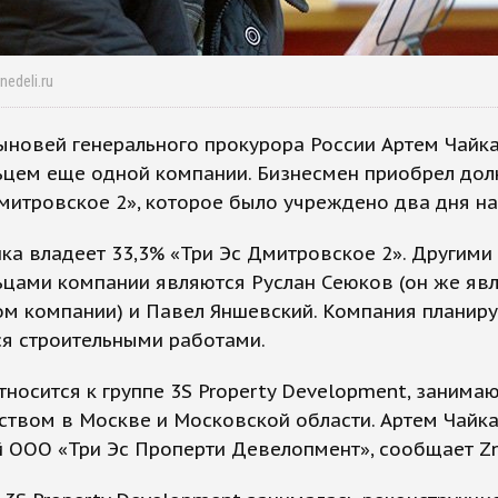
nedeli.ru
ыновей генерального прокурора России Артем Чайка
ьцем еще одной компании. Бизнесмен приобрел до
митровское 2», которое было учреждено два дня на
ка владеет 33,3% «Три Эс Дмитровское 2». Другими
цами компании являются Руслан Сеюков (он же яв
м компании) и Павел Яншевский. Компания планиру
ся строительными работами.
носится к группе 3S Property Development, занима
ством в Москве и Московской области. Артем Чайк
 ООО «Три Эс Проперти Девелопмент», сообщает Z