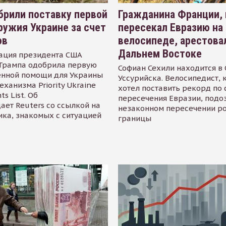
рили поставку первой
Гражданина Франции,
ружия Украине за счет
пересекал Евразию на
ов
велосипеде, арестова
Дальнем Востоке
ация президента США
Трампа одобрила первую
Софиан Сехили находится в
енной помощи для Украины
Уссурийска. Велосипедист,
еханизма Priority Ukraine
хотел поставить рекорд по 
s List. Об
пересечения Евразии, подо
ает Reuters со ссылкой на
незаконном пересечении р
ика, знакомых с ситуацией
границы