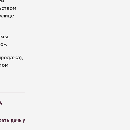
ей
ьством
 улице
умы.
о».
продажа),
емом
,
рать дочь у