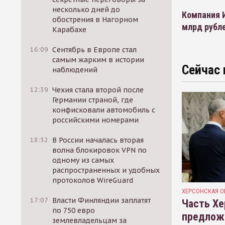
несколько дней до
Компания И
обострения в Нагорном
млрд рубл
Карабахе
16:09
Сентябрь в Европе стал
самым жарким в истории
Сейчас 
наблюдений
12:39
Чехия стала второй после
Германии страной, где
конфисковали автомобиль с
российскими номерами
18:32
В России началась вторая
волна блокировок VPN по
одному из самых
распространенных и удобных
протоколов WireGuard
ХЕРСОНСКАЯ О
17:07
Власти Финляндии заплатят
Часть Хе
по 750 евро
предлож
землевладельцам за