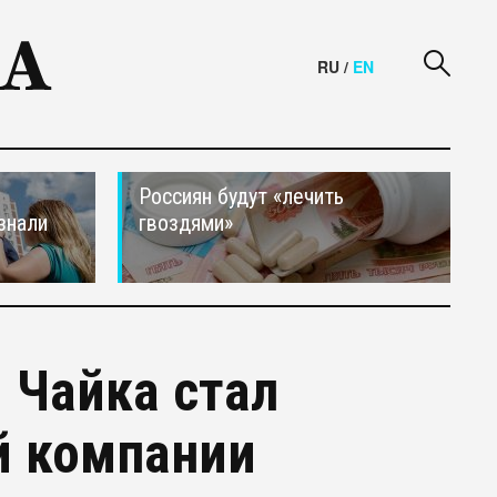
RU
/
EN
Россиян будут «лечить
знали
гвоздями»
 Чайка стал
й компании