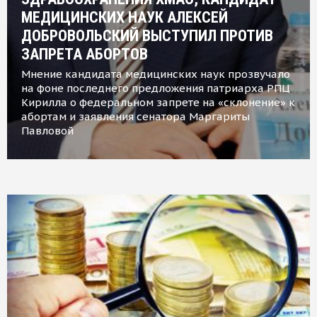
МЕДИЦИНСКИХ НАУК АЛЕКСЕЙ
ДОБРОВОЛЬСКИЙ ВЫСТУПИЛ ПРОТИВ
ЗАПРЕТА АБОРТОВ
Мнение кандидата медицинских наук прозвучало
на фоне последнего предложения патриарха РПЦ
Кирилла о федеральном запрете на «склонение» к
абортам и заявления сенатора Маргариты
Павловой