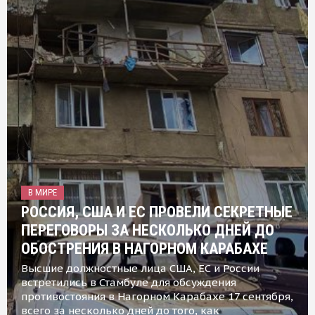
В МИРЕ
РОССИЯ, США И ЕС ПРОВЕЛИ СЕКРЕТНЫЕ
ПЕРЕГОВОРЫ ЗА НЕСКОЛЬКО ДНЕЙ ДО
ОБОСТРЕНИЯ В НАГОРНОМ КАРАБАХЕ
Высшие должностные лица США, ЕС и России
встретились в Стамбуле для обсуждения
противостояния в Нагорном Карабахе 17 сентября,
всего за несколько дней до того, как