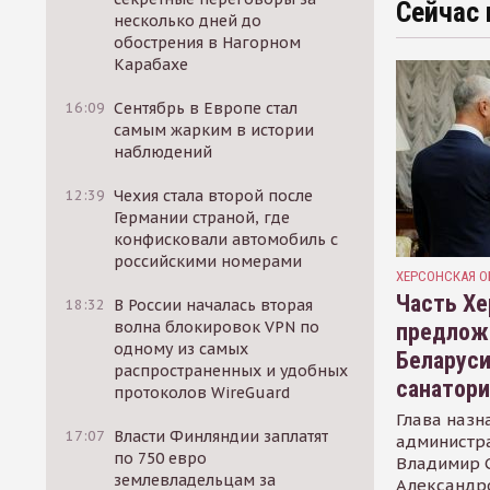
Сейчас 
несколько дней до
обострения в Нагорном
Карабахе
16:09
Сентябрь в Европе стал
самым жарким в истории
наблюдений
12:39
Чехия стала второй после
Германии страной, где
конфисковали автомобиль с
российскими номерами
ХЕРСОНСКАЯ О
Часть Хе
18:32
В России началась вторая
волна блокировок VPN по
предлож
одному из самых
Беларуси
распространенных и удобных
санатор
протоколов WireGuard
Глава назн
17:07
Власти Финляндии заплатят
администр
по 750 евро
Владимир С
землевладельцам за
Александр