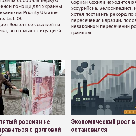
Трампа одобрила первую
Софиан Сехили находится в
енной помощи для Украины
Уссурийска. Велосипедист,
еханизма Priority Ukraine
хотел поставить рекорд по 
s List. Об
пересечения Евразии, подо
ает Reuters со ссылкой на
незаконном пересечении р
ика, знакомых с ситуацией
границы
пятый россиян не
Экономический рост в
равиться с долговой
остановился