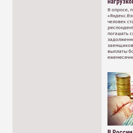
нагрузко
В опросе, 
«Яндекс.Вз
человек ст
респондент
погашать 
задолженно
заемщиков
выплаты б
ежемесячн
В России