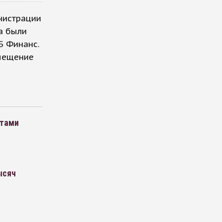
нистрации
а были
Б Финанс.
змещение
етами
ысяч