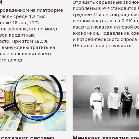
й
Отрицать серьезные эконо
проблемы в РФ становится 
проведенном на платформе
труднее. После сокращения
гляд» среди 1,2 тыс.
первом квартале на 0,6% в
арше 18 лет, 22%
квартал показал нулевой р
ов заявили, что не могут
экономики. Подавление кр
свои кредитные
и потребительского спроса
сти. При этом 18,5%
ЦБ дало свои результаты
 вынуждены тратить на
олее половины своего
ого доход
 создадут систему
Минкульт запретил по