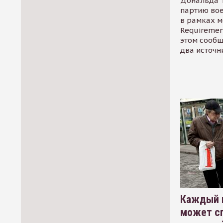
Дональда 
партию во
в рамках м
Requirement
этом сообщ
два источн
Каждый 
может сп