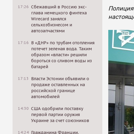
17:26
Сбежавший в Россию экс-
Полиция 
глава немецкого финтеха
настояще
Wirecard занялся
сельхозбизнесом и
автозапчастями
17:16
В «ДНР» по трубам отопления
потечет зеленая вода. Таким
образом «власти» решили
бороться со сливом воды из
батарей
17:13
Власти Эстонии объявили о
продаже оставленных на
российской границе
автомобилей
14:30
США одобрили поставку
первой партии оружия
Украине за счет союзников
14:24
Гражданина Франции,