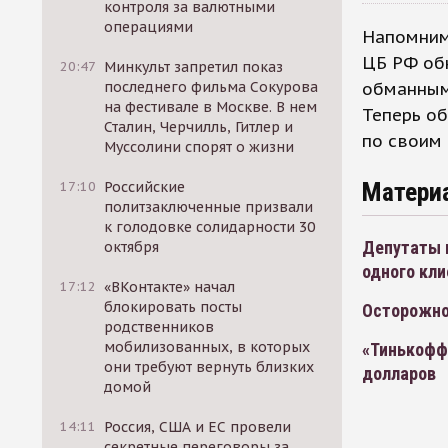
контроля за валютными
операциями
Напомним
ЦБ РФ обн
20:47
Минкульт запретил показ
обманным 
последнего фильма Сокурова
на фестивале в Москве. В нем
Теперь об
Сталин, Черчилль, Гитлер и
по своим
Муссолини спорят о жизни
Матери
17:10
Российские
политзаключенные призвали
к голодовке солидарности 30
Депутаты 
октября
одного кли
17:12
«ВКонтакте» начал
блокировать посты
Осторожно
родственников
мобилизованных, в которых
«Тинькофф
они требуют вернуть близких
долларов
домой
14:11
Россия, США и ЕС провели
секретные переговоры за