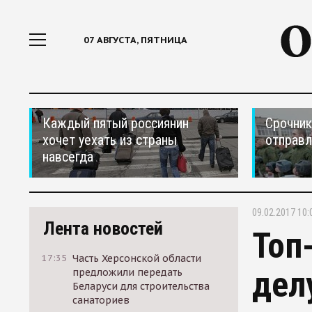
07 АВГУСТА, ПЯТНИЦА
Каждый пятый россиянин
Срочник
хочет уехать из страны
отправ
навсегда
09.02.2017 10:
Лента новостей
Топ
17:35
Часть Херсонской области
дел
предложили передать
Беларуси для строительства
санаториев