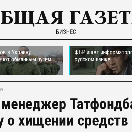
БИЗНЕС
ов в Украину
ФБР ищет информаторо
ляют обманным путем
русском языке
09
-менеджер Татфондб
у о хищении средств