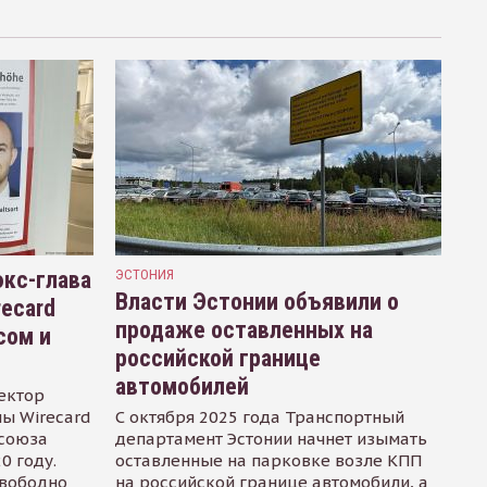
кс-глава
ЭСТОНИЯ
Власти Эстонии объявили о
recard
продаже оставленных на
сом и
российской границе
автомобилей
ектор
ы Wirecard
С октября 2025 года Транспортный
осоюза
департамент Эстонии начнет изымать
0 году.
оставленные на парковке возле КПП
свободно
на российской границе автомобили, а