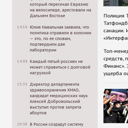
который пересекал Евразию
на велосипеде, арестовали на
Полиция Т
Дальнем Востоке
Татфондб
14:16
Юлия Навальная заявила, что
санации.
политика отравили в колонии
«Интерфак
— это, по ее словам,
подтвердили две
лаборатории
Топ-мене
средств,
14:09
Каждый пятый россиян не
Финанс». 
может справиться с долговой
ущерба оц
нагрузкой
15:33
Директор департамента
здравоохранения ХМАО,
кандидат медицинских наук
Алексей Добровольский
выступил против запрета
абортов
20:58
В России создадут систему