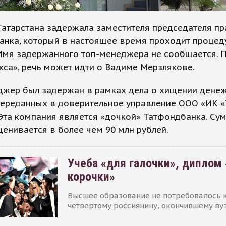
атарстана задержала заместителя председателя п
анка, который в настоящее время проходит процед
 Имя задержанного топ-менеджера не сообщается. 
са», речь может идти о Вадиме Мерзлякове.
джер был задержан в рамках дела о хищении дене
 переданных в доверительное управление ООО «ИК 
Эта компания является «дочкой» Татфондбанка. Су
енивается в более чем 90 млн рублей.
Учеба «для галочки», диплом
корочки»
Высшее образование не потребовалось 
четвертому россиянину, окончившему ву