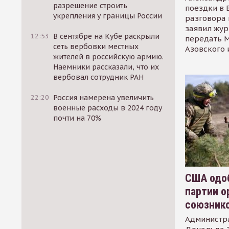
разрешение строить
поездки в 
укрепления у границы России
разговора 
заявил жур
12:53
В сентябре на Кубе раскрыли
передать М
сеть вербовки местных
Азовского 
жителей в российскую армию.
Наемники рассказали, что их
вербовал сотрудник РАН
22:20
Россия намерена увеличить
военные расходы в 2024 году
почти на 70%
США одоб
партии о
союзник
Администр