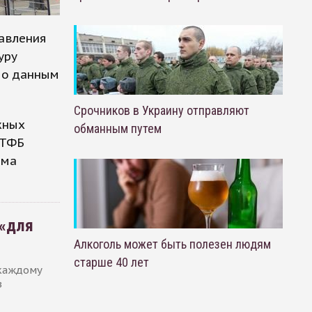
равления
уру
По данным
Срочников в Украину отправляют
жных
обманным путем
«ТФБ
мма
 «для
Алкоголь может быть полезен людям
старше 40 лет
каждому
з