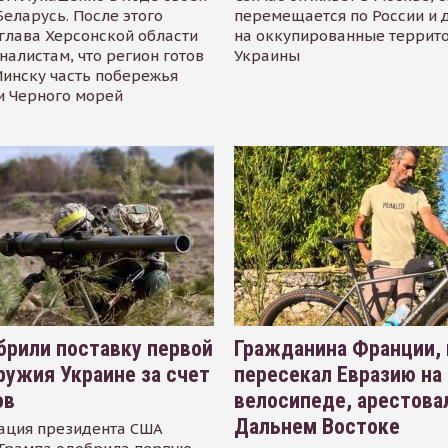
Беларусь. После этого
перемещается по России и 
глава Херсонской области
на оккупированные террит
налистам, что регион готов
Украины
инску часть побережья
и Черного морей
рили поставку первой
Гражданина Франции,
ружия Украине за счет
пересекал Евразию на
ов
велосипеде, арестова
Дальнем Востоке
ация президента США