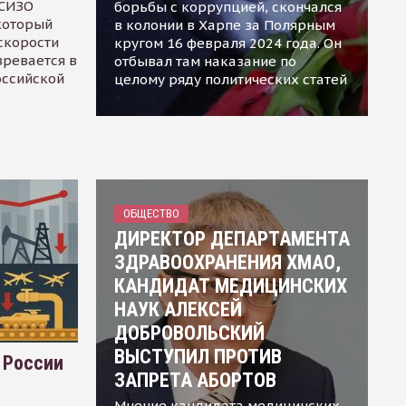
 СИЗО
борьбы с коррупцией, скончался
 который
в колонии в Харпе за Полярным
скорости
кругом 16 февраля 2024 года. Он
зревается в
отбывал там наказание по
оссийской
целому ряду политических статей
ОБЩЕСТВО
ДИРЕКТОР ДЕПАРТАМЕНТА
ЗДРАВООХРАНЕНИЯ ХМАО,
КАНДИДАТ МЕДИЦИНСКИХ
НАУК АЛЕКСЕЙ
ДОБРОВОЛЬСКИЙ
ВЫСТУПИЛ ПРОТИВ
 России
ЗАПРЕТА АБОРТОВ
Мнение кандидата медицинских