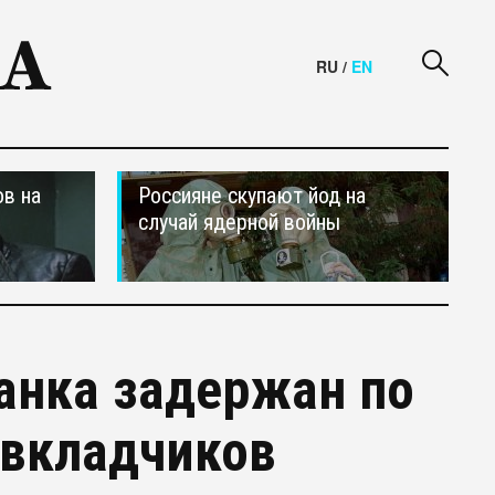
RU
/
EN
в на
Россияне скупают йод на
случай ядерной войны
анка задержан по
 вкладчиков