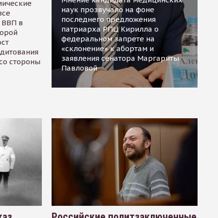
мические
наук прозвучало на фоне
все
последнего предложения
 ВВП в
патриарха РПЦ Кирилла о
торой
федеральном запрете на
ост
«склонение» к абортам и
едитования
заявления сенатора Маргариты
 со стороны
Павловой
каз
Российские политзаключенные