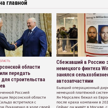
на главной
БЛАСТЬ
Сбежавший в Россию э
рсонской области
немецкого финтеха Wi
или передать
занялся сельхозбизне
 для строительства
автозапчастями
иев
Бывший операционный дир
аченной Россией
немецкой платёжной систем
ации Херсонской области
Ян Марсалек бежал из Евр
альдо встретился с
после краха компании в 202
ом Лукашенко в ходе своей
Сейчас он живёт в Москве, 