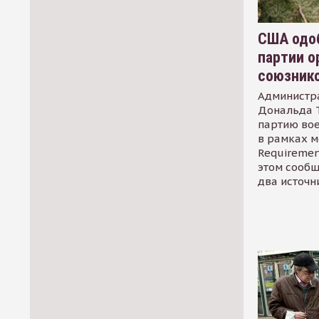
США одоб
партии о
союзник
Администр
Дональда 
партию во
в рамках м
Requirement
этом сообщ
два источн