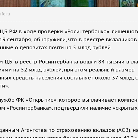
rfo.ru
ЦБ РФ в ходе проверки «Росинтербанка», лишенног
19 сентября, обнаружили, что в реестре вкладчиков
нные о депозитах почти на 5 млрд рублей.
 ЦБ, в реестр Росинтербанка вошли 84 тысячи вкл
ями на 52 млрд рублей, при этом реальный размер
ных средств населения составляет около 57 млрд,
ти».
лужбе ФК «Открытие», которое выплачивает компе
м «Росинтербанка», подтвердили наличие «скрытых
 данным Агентства по страхованию вкладов (АСВ), н
шим вкладчикам этого банка направит около 49,2 