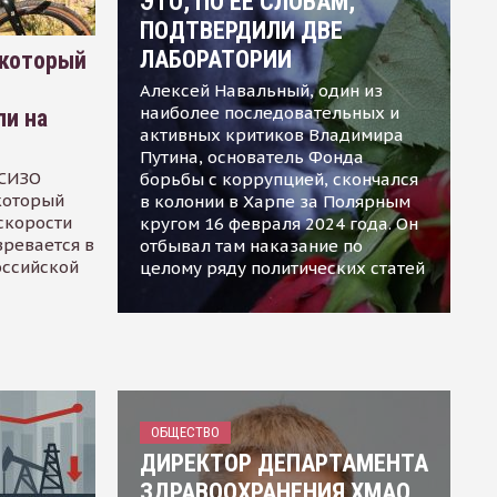
ЭТО, ПО ЕЕ СЛОВАМ,
ПОДТВЕРДИЛИ ДВЕ
ЛАБОРАТОРИИ
 который
Алексей Навальный, один из
наиболее последовательных и
ли на
активных критиков Владимира
Путина, основатель Фонда
 СИЗО
борьбы с коррупцией, скончался
 который
в колонии в Харпе за Полярным
скорости
кругом 16 февраля 2024 года. Он
зревается в
отбывал там наказание по
оссийской
целому ряду политических статей
ОБЩЕСТВО
ДИРЕКТОР ДЕПАРТАМЕНТА
ЗДРАВООХРАНЕНИЯ ХМАО,