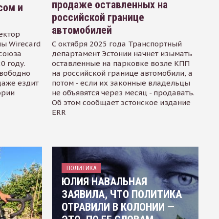
продаже оставленных на
сом и
российской границе
автомобилей
ектор
ы Wirecard
С октября 2025 года Транспортный
осоюза
департамент Эстонии начнет изымать
0 году.
оставленные на парковке возле КПП
свободно
на российской границе автомобили, а
даже ездит
потом - если их законные владельцы
ории
не объявятся через месяц - продавать.
Об этом сообщает эстонское издание
ERR
ПОЛИТИКА
ЮЛИЯ НАВАЛЬНАЯ
ЗАЯВИЛА, ЧТО ПОЛИТИКА
ОТРАВИЛИ В КОЛОНИИ —