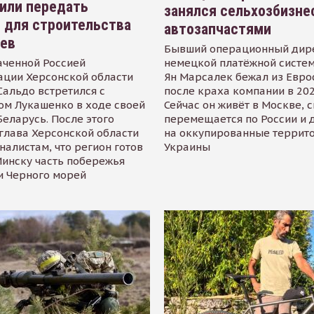
или передать
занялся сельхозбизне
 для строительства
автозапчастями
иев
Бывший операционный дир
аченной Россией
немецкой платёжной систем
ации Херсонской области
Ян Марсалек бежал из Евр
альдо встретился с
после краха компании в 202
ом Лукашенко в ходе своей
Сейчас он живёт в Москве, 
Беларусь. После этого
перемещается по России и 
глава Херсонской области
на оккупированные террит
налистам, что регион готов
Украины
инску часть побережья
и Черного морей