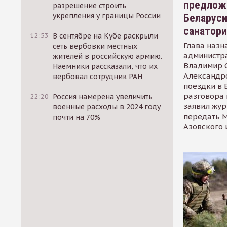
предлож
разрешение строить
укрепления у границы России
Беларуси
санатор
12:53
В сентябре на Кубе раскрыли
Глава назн
сеть вербовки местных
администр
жителей в российскую армию.
Владимир С
Наемники рассказали, что их
Александр
вербовал сотрудник РАН
поездки в 
разговора 
22:20
Россия намерена увеличить
заявил жур
военные расходы в 2024 году
передать М
почти на 70%
Азовского 