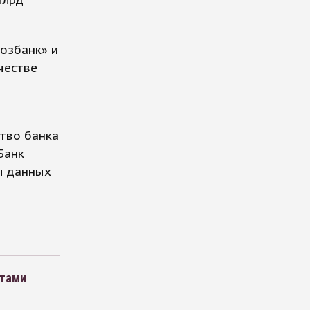
озбанк» и
честве
ство банка
Банк
ы данных
етами