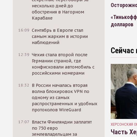
Осторожно
несколько дней до
обострения в Нагорном
«Тинькофф
Карабахе
долларов
16:09
Сентябрь в Европе стал
самым жарким в истории
наблюдений
Сейчас 
12:39
Чехия стала второй после
Германии страной, где
конфисковали автомобиль с
российскими номерами
18:32
В России началась вторая
волна блокировок VPN по
одному из самых
распространенных и удобных
протоколов WireGuard
17:07
Власти Финляндии заплатят
ХЕРСОНСКАЯ О
по 750 евро
Часть Хе
землевладельцам за