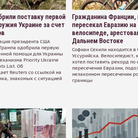
рили поставку первой
Гражданина Франции,
ружия Украине за счет
пересекал Евразию на
ов
велосипеде, арестова
Дальнем Востоке
ация президента США
Трампа одобрила первую
Софиан Сехили находится в
енной помощи для Украины
Уссурийска. Велосипедист,
еханизма Priority Ukraine
хотел поставить рекорд по 
s List. Об
пересечения Евразии, подо
ает Reuters со ссылкой на
незаконном пересечении р
ика, знакомых с ситуацией
границы