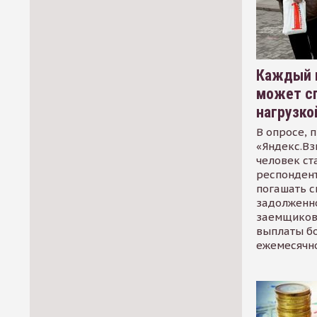
Каждый 
может сп
нагрузко
В опросе, 
«Яндекс.Вз
человек ст
респондент
погашать 
задолженно
заемщиков
выплаты б
ежемесячн