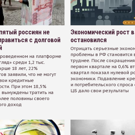
пятый россиян не
Экономический рост в
равиться с долговой
остановился
й
Отрицать серьезные эконо
проблемы в РФ становится 
проведенном на платформе
труднее. После сокращения
гляд» среди 1,2 тыс.
первом квартале на 0,6% в
арше 18 лет, 22%
квартал показал нулевой р
ов заявили, что не могут
экономики. Подавление кр
свои кредитные
и потребительского спроса
сти. При этом 18,5%
ЦБ дало свои результаты
 вынуждены тратить на
олее половины своего
ого доход