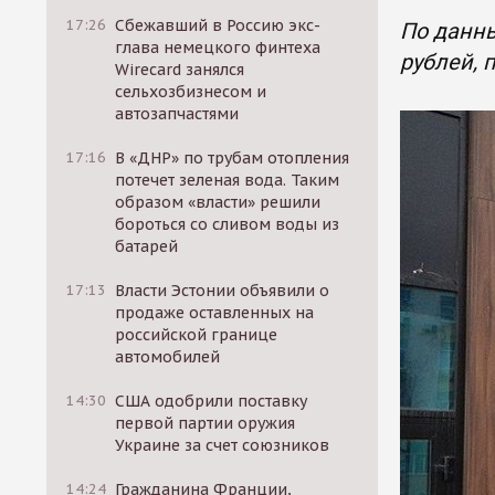
17:26
Сбежавший в Россию экс-
По данны
глава немецкого финтеха
рублей, 
Wirecard занялся
сельхозбизнесом и
автозапчастями
17:16
В «ДНР» по трубам отопления
потечет зеленая вода. Таким
образом «власти» решили
бороться со сливом воды из
батарей
17:13
Власти Эстонии объявили о
продаже оставленных на
российской границе
автомобилей
14:30
США одобрили поставку
первой партии оружия
Украине за счет союзников
14:24
Гражданина Франции,