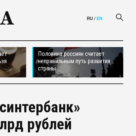
RU
/
EN
ет -
Половина россиян считает
ьзя
неправильным путь развития
страны
синтербанк»
млрд рублей