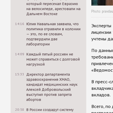
который пересекал Евразию
на велосипеде, арестовали на
Photo: pravdau
Дальнем Востоке
14:16
Юлия Навальная заявила, что
Эксперты 
политика отравили в колонии
лицензии 
— это, по ее словам,
учтены да
подтвердили две
лаборатории
По данным
14:09
Каждый пятый россиян не
требовани
может справиться с долговой
привлечен
нагрузкой
«Ведомос
15:33
Директор департамента
здравоохранения ХМАО,
В пресс-с
кандидат медицинских наук
вкладчика
Алексей Добровольский
вкладов.
выступил против запрета
абортов
Всего, по
20:58
В России создадут систему
пострадав