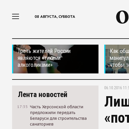
08 АВГУСТА, СУББОТА
Треть жителей России
Как общ
являются «тихими
манипул
алкоголиками»
чтобы т
06.10.2016 11:
Лента новостей
Лиш
17:35
Часть Херсонской области
«по
предложили передать
Беларуси для строительства
санаториев