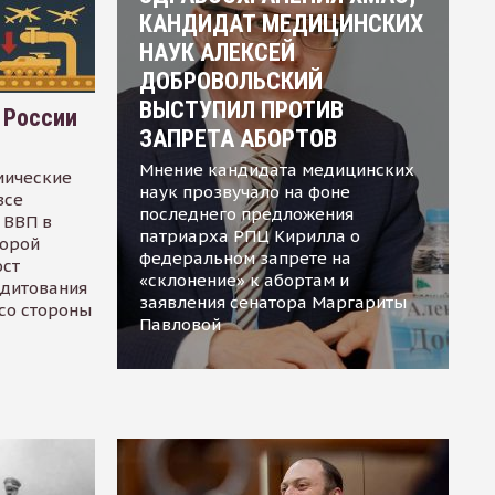
КАНДИДАТ МЕДИЦИНСКИХ
НАУК АЛЕКСЕЙ
ДОБРОВОЛЬСКИЙ
ВЫСТУПИЛ ПРОТИВ
 России
ЗАПРЕТА АБОРТОВ
Мнение кандидата медицинских
мические
наук прозвучало на фоне
все
последнего предложения
 ВВП в
патриарха РПЦ Кирилла о
торой
федеральном запрете на
ост
«склонение» к абортам и
едитования
заявления сенатора Маргариты
 со стороны
Павловой