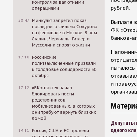
контроля за валютными
рублей.
операциями
20:47
Минкульт запретил показ
Выплата в
последнего фильма Сокурова
ФК «Откры
на фестивале в Москве. В нем
банков-аг
Сталин, Черчилль, Гитлер и
Муссолини спорят о жизни
Напомним,
17:10
Российские
отрицател
политзаключенные призвали
пыталось 
к голодовке солидарности 30
отказыва
октября
и правоу
17:12
«ВКонтакте» начал
организац
блокировать посты
родственников
Матери
мобилизованных, в которых
они требуют вернуть близких
домой
Депутаты 
одного кли
14:11
Россия, США и ЕС провели
секретные переговоры за