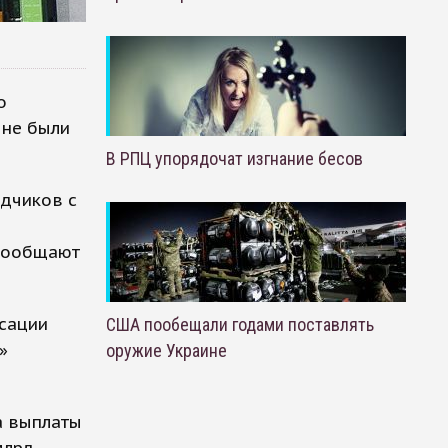
о
 не были
В РПЦ упорядочат изгнание бесов
адчиков с
 сообщают
нсации
США пообещали годами поставлять
»
оружие Украине
а выплаты
млрд