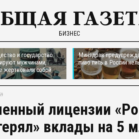
БИЗНЕС
ество и государство
Минздрав предупрежда
ируют мужчинами,
пиво пить в России нел
е жертвовали собой
59
енный лицензии «Ро
терял» вклады на 5 